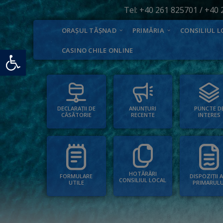
Tel:
+40 261 825701
/
+40 
ORAȘUL TĂȘNAD
PRIMĂRIA
CONSILIUL L
Deschide bara de unelte
CASINO CHILE ONLINE
PUNCTE D
ANUNȚURI
DECLARAȚII DE
INTERES
RECENTE
CĂSĂTORIE
HOTĂRÂRI
FORMULARE
DISPOZIȚII 
CONSILIUL LOCAL
UTILE
PRIMARULU