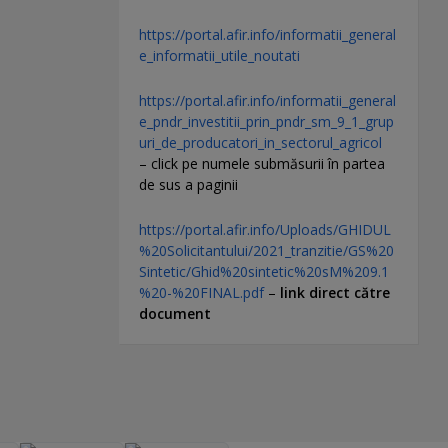
https://portal.afir.info/informatii_general
e_informatii_utile_noutati
https://portal.afir.info/informatii_general
e_pndr_investitii_prin_pndr_sm_9_1_grup
uri_de_producatori_in_sectorul_agricol
– click pe numele submăsurii în partea
de sus a paginii
https://portal.afir.info/Uploads/GHIDUL
%20Solicitantului/2021_tranzitie/GS%20
Sintetic/Ghid%20sintetic%20sM%209.1
%20-%20FINAL.pdf
–
link direct către
document