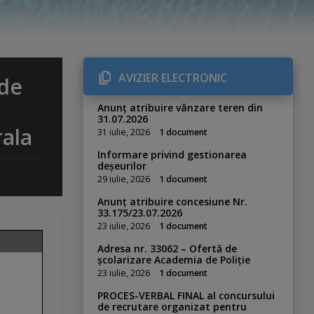
AVIZIER ELECTRONIC
 de
Anunț atribuire vânzare teren din
31.07.2026
rala
31 iulie, 2026
1 document
Informare privind gestionarea
deșeurilor
29 iulie, 2026
1 document
Anunț atribuire concesiune Nr.
33.175/23.07.2026
23 iulie, 2026
1 document
Adresa nr. 33062 – Ofertă de
școlarizare Academia de Poliție
23 iulie, 2026
1 document
PROCES-VERBAL FINAL al concursului
de recrutare organizat pentru