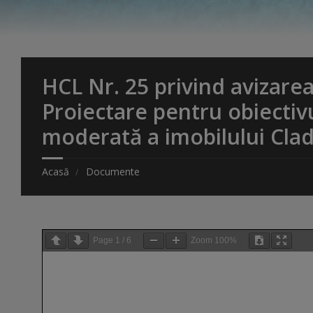
HCL Nr. 25 privind avizare
Proiectare pentru obiectivul
moderată a imobilului Cladi
Acasă
Documente
Page
1
/
6
Zoom
100%