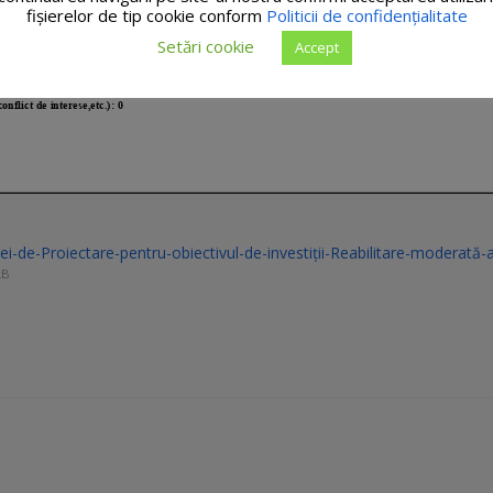
fişierelor de tip cookie conform
Politicii de confidențialitate
Setări cookie
Accept
-de-Proiectare-pentru-obiectivul-de-investiții-Reabilitare-moderată-
kB