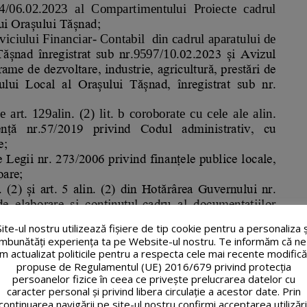
Site-ul nostru utilizează fişiere de tip cookie pentru a personaliza ș
îmbunătăți experiența ta pe Website-ul nostru. Te informăm că ne
m actualizat politicile pentru a respecta cele mai recente modifică
propuse de Regulamentul (UE) 2016/679 privind protecția
persoanelor fizice în ceea ce privește prelucrarea datelor cu
caracter personal și privind libera circulație a acestor date. Prin
continuarea navigării pe site-ul nostru confirmi acceptarea utilizări