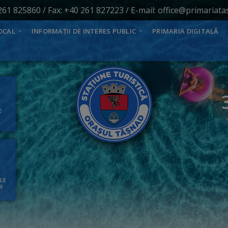
261 825860
/ Fax: +40 261 827223 / E-mail:
office@primariata
OCAL
INFORMAȚII DE INTERES PUBLIC
PRIMARIA DIGITALĂ
E
ALE
I