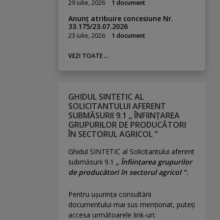
29 iulie, 2026
1 document
Anunț atribuire concesiune Nr.
33.175/23.07.2026
23 iulie, 2026
1 document
VEZI TOATE ...
GHIDUL SINTETIC AL
SOLICITANTULUI AFERENT
SUBMĂSURII 9.1 „ ÎNFIINȚAREA
GRUPURILOR DE PRODUCĂTORI
ÎN SECTORUL AGRICOL ”
Ghidul SINTETIC al Solicitantului aferent
submăsurii 9.1
„ Înființarea grupurilor
de producători în sectorul agricol ”.
Pentru uşurinţa consultării
documentului mai sus menţionat, puteţi
accesa următoarele link-uri: