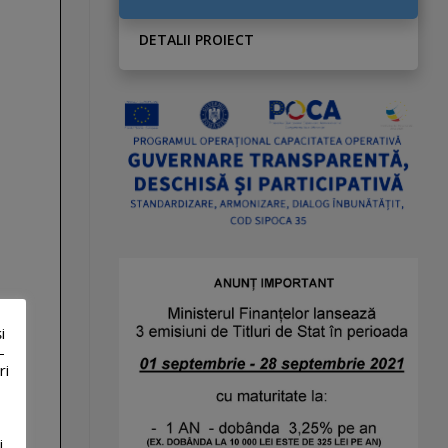
DETALII PROIECT
i
-
ri
i