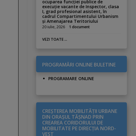
ocuparea funcției publice de
execuție vacante de Inspector, clasa
I, grad profesional asistent, în
cadrul Compartimentului Urbanism
și Amenajarea Teritoriului
20 iulie, 2026
1 document
VEZI TOATE ...
PROGRAMĂRI ONLINE BULETINE
PROGRAMARE ONLINE
CREŞTEREA MOBILITĂŢII URBANE
DIN ORAŞUL TĂŞNAD PRIN
CREAREA CORIDORULUI DE
MOBILITATE PE DIRECŢIA NORD-
VEST