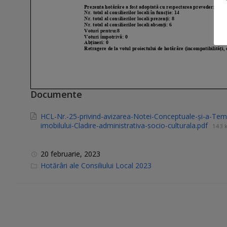
Documente
HCL-Nr.-25-privind-avizarea-Notei-Conceptuale-și-a-Temei
imobilului-Cladire-administrativa-socio-culturala.pdf
143 
20 februarie, 2023
C
Hotărâri ale Consiliului Local 2023
a
t
e
g
o
r
i
e