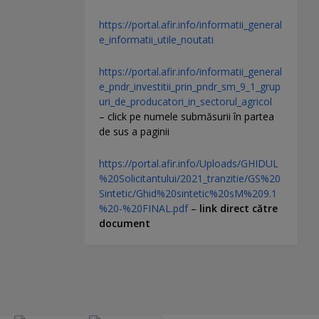
https://portal.afir.info/informatii_general
e_informatii_utile_noutati
https://portal.afir.info/informatii_general
e_pndr_investitii_prin_pndr_sm_9_1_grup
uri_de_producatori_in_sectorul_agricol
– click pe numele submăsurii în partea
de sus a paginii
https://portal.afir.info/Uploads/GHIDUL
%20Solicitantului/2021_tranzitie/GS%20
Sintetic/Ghid%20sintetic%20sM%209.1
%20-%20FINAL.pdf
–
link direct către
document