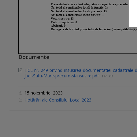
Documente
HCL-nr.-249-privind-insusirea-documentatiei-cadastrale-de
jud.-Satu-Mare-precum-si-insusire.pdf
141 kB
15 noiembrie, 2023
C
Hotărâri ale Consiliului Local 2023
a
t
e
g
o
r
i
e