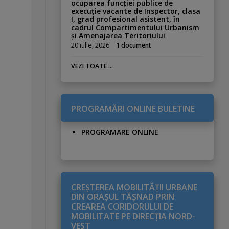
ocuparea funcției publice de
execuție vacante de Inspector, clasa
I, grad profesional asistent, în
cadrul Compartimentului Urbanism
și Amenajarea Teritoriului
20 iulie, 2026
1 document
VEZI TOATE ...
PROGRAMĂRI ONLINE BULETINE
PROGRAMARE ONLINE
CREŞTEREA MOBILITĂŢII URBANE
DIN ORAŞUL TĂŞNAD PRIN
CREAREA CORIDORULUI DE
MOBILITATE PE DIRECŢIA NORD-
VEST