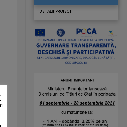
DETALII PROIECT
i
-
ri
i