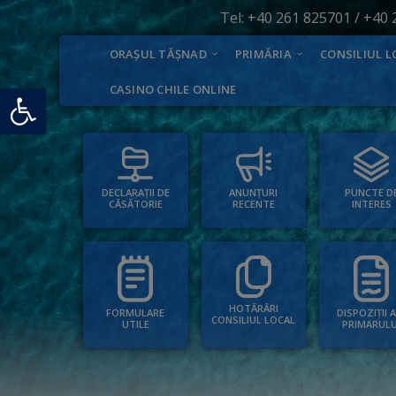
Tel:
+40 261 825701
/
+40 
ORAȘUL TĂȘNAD
PRIMĂRIA
CONSILIUL L
Deschide bara de unelte
CASINO CHILE ONLINE
PUNCTE D
ANUNȚURI
DECLARAȚII DE
INTERES
RECENTE
CĂSĂTORIE
HOTĂRÂRI
FORMULARE
DISPOZIȚII 
CONSILIUL LOCAL
UTILE
PRIMARULU