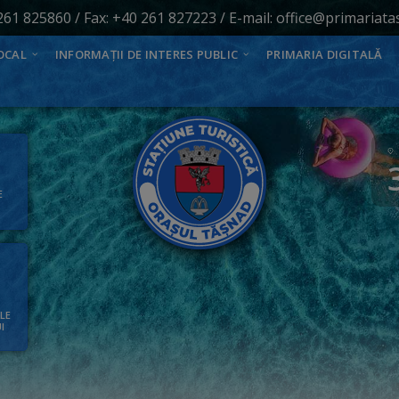
261 825860
/ Fax: +40 261 827223 / E-mail:
office@primariata
OCAL
INFORMAȚII DE INTERES PUBLIC
PRIMARIA DIGITALĂ
E
ALE
I