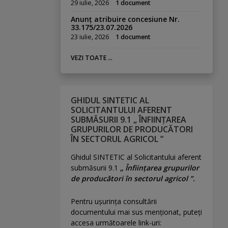
29 iulie, 2026
1 document
Anunț atribuire concesiune Nr.
33.175/23.07.2026
23 iulie, 2026
1 document
VEZI TOATE ...
GHIDUL SINTETIC AL
SOLICITANTULUI AFERENT
SUBMĂSURII 9.1 „ ÎNFIINȚAREA
GRUPURILOR DE PRODUCĂTORI
ÎN SECTORUL AGRICOL ”
Ghidul SINTETIC al Solicitantului aferent
submăsurii 9.1
„ Înființarea grupurilor
de producători în sectorul agricol ”.
Pentru uşurinţa consultării
documentului mai sus menţionat, puteţi
accesa următoarele link-uri: