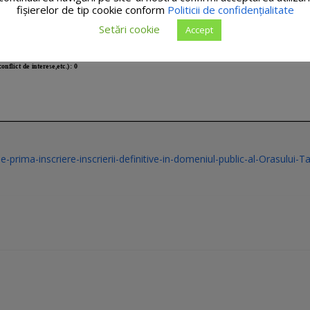
fişierelor de tip cookie conform
Politicii de confidențialitate
Setări cookie
Accept
-prima-inscriere-inscrierii-definitive-in-domeniul-public-al-Orasului-T