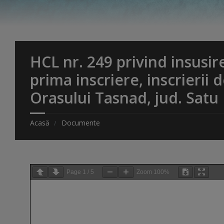
HCL nr. 249 privind insusi
prima inscriere, inscrierii 
Orasului Tasnad, jud. Satu
Acasă
Documente
Page
1
/
5
Zoom
100%