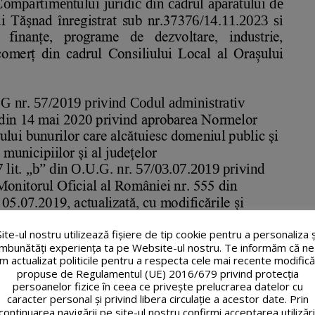
Site-ul nostru utilizează fişiere de tip cookie pentru a personaliza ș
îmbunătăți experiența ta pe Website-ul nostru. Te informăm că ne
m actualizat politicile pentru a respecta cele mai recente modifică
propuse de Regulamentul (UE) 2016/679 privind protecția
persoanelor fizice în ceea ce privește prelucrarea datelor cu
caracter personal și privind libera circulație a acestor date. Prin
continuarea navigării pe site-ul nostru confirmi acceptarea utilizări