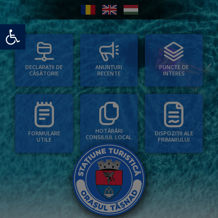
Deschide bara de unelte
PUNCTE DE
ANUNȚURI
DECLARAȚII DE
INTERES
RECENTE
CĂSĂTORIE
HOTĂRÂRI
FORMULARE
DISPOZIȚII ALE
CONSILIUL LOCAL
UTILE
PRIMARULUI