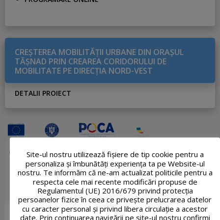
CREŞTEREA MOBILITĂŢII URBANE DIN ORAŞUL
TĂŞNAD PRIN CREAREA CORIDORULUI DE
MOBILITATE PE DIRECŢIA NORD-VEST
DETALII PROIECT
Site-ul nostru utilizează fişiere de tip cookie pentru a
personaliza și îmbunătăți experiența ta pe Website-ul
nostru. Te informăm că ne-am actualizat politicile pentru a
respecta cele mai recente modificări propuse de
Regulamentul (UE) 2016/679 privind protecția
persoanelor fizice în ceea ce privește prelucrarea datelor
cu caracter personal și privind libera circulație a acestor
date. Prin continuarea navigării pe site-ul nostru confirmi