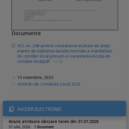
Documente
HCL-nr.-248-privind-constatarea-incetarii-de-drept-
inainte-de-expirarea-duratei-normale-a-mandatului-
de-consilier-local-precum-si-vacantarea-locului-de-
consilier-local.pdf
117 kB
15 noiembrie, 2023
C
Hotărâri ale Consiliului Local 2023
a
t
e
g
o
r
AVIZIER ELECTRONIC
i
e
s
Anunț atribuire vânzare teren din 31.07.2026
:
31 iulie, 2026
1 document