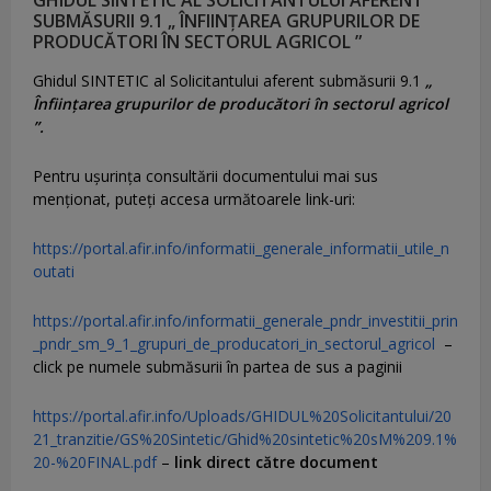
SUBMĂSURII 9.1 „ ÎNFIINȚAREA GRUPURILOR DE
PRODUCĂTORI ÎN SECTORUL AGRICOL ”
Ghidul SINTETIC al Solicitantului aferent submăsurii 9.1
„
Înființarea grupurilor de producători în sectorul agricol
”.
Pentru uşurinţa consultării documentului mai sus
menţionat, puteţi accesa următoarele link-uri:
https://portal.afir.info/informatii_generale_informatii_utile_n
outati
https://portal.afir.info/informatii_generale_pndr_investitii_prin
_pndr_sm_9_1_grupuri_de_producatori_in_sectorul_agricol
–
click pe numele submăsurii în partea de sus a paginii
https://portal.afir.info/Uploads/GHIDUL%20Solicitantului/20
21_tranzitie/GS%20Sintetic/Ghid%20sintetic%20sM%209.1%
20-%20FINAL.pdf
–
link direct către document