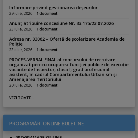
Informare privind gestionarea deșeurilor
29 iulie, 2026
1 document
Anunț atribuire concesiune Nr. 33.175/23.07.2026
23 iulie, 2026
1 document
Adresa nr. 33062 – Ofertă de școlarizare Academia de
Poliție
23 iulie, 2026
1 document
PROCES-VERBAL FINAL al concursului de recrutare
organizat pentru ocuparea funcției publice de execuție
vacante de Inspector, clasa I, grad profesional
asistent, în cadrul Compartimentului Urbanism și
Amenajarea Teritoriului
20 iulie, 2026
1 document
VEZI TOATE ...
PROGRAMĂRI ONLINE BULETINE
PROGRAMARE ONLINE