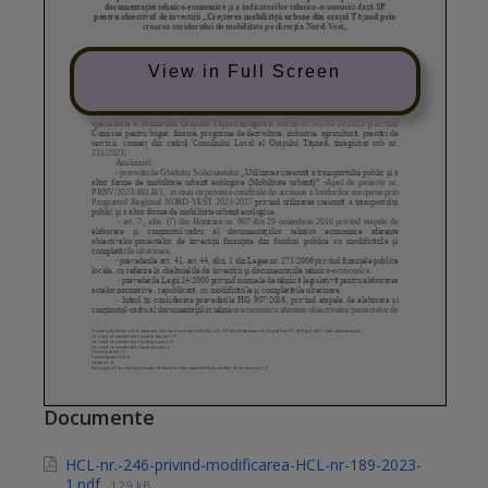
View in Full Screen
Documente
HCL-nr.-246-privind-modificarea-HCL-nr-189-2023-
1.pdf
129 kB