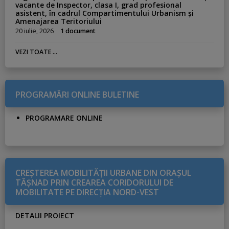
vacante de Inspector, clasa I, grad profesional
asistent, în cadrul Compartimentului Urbanism și
Amenajarea Teritoriului
20 iulie, 2026
1 document
VEZI TOATE ...
PROGRAMĂRI ONLINE BULETINE
PROGRAMARE ONLINE
CREŞTEREA MOBILITĂŢII URBANE DIN ORAŞUL
TĂŞNAD PRIN CREAREA CORIDORULUI DE
MOBILITATE PE DIRECŢIA NORD-VEST
DETALII PROIECT