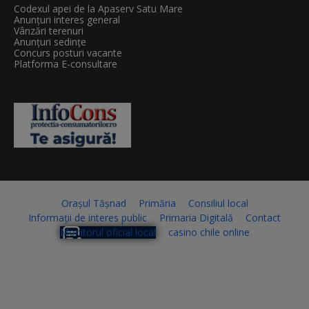
Codexul apei de la Apaserv Satu Mare
Anunțuri interes general
Vânzări terenuri
Anunțuri sedințe
Concurs posturi vacante
Platforma E-consultare
Orașul Tășnad
Primăria
Consiliul local
Informații de interes public
Primaria Digitală
Contact
Monitorul oficial local
casino chile online