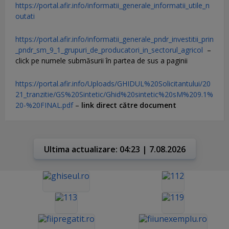
https://portal.afir.info/informatii_generale_informatii_utile_n
outati
https://portal.afir.info/informatii_generale_pndr_investitii_prin
_pndr_sm_9_1_grupuri_de_producatori_in_sectorul_agricol
–
click pe numele submăsurii în partea de sus a paginii
https://portal.afir.info/Uploads/GHIDUL%20Solicitantului/20
21_tranzitie/GS%20Sintetic/Ghid%20sintetic%20sM%209.1%
20-%20FINAL.pdf
–
link direct către document
Ultima actualizare: 04:23 | 7.08.2026