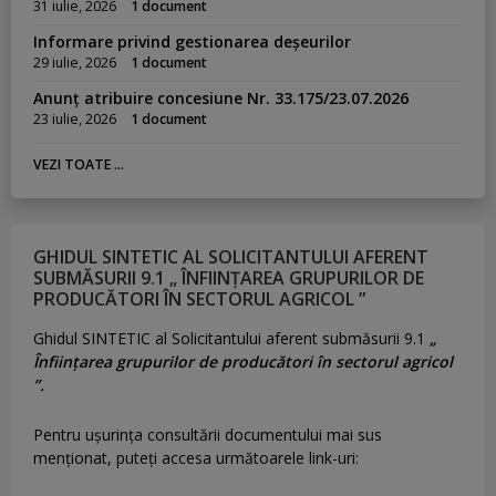
31 iulie, 2026
1 document
Informare privind gestionarea deșeurilor
29 iulie, 2026
1 document
Anunț atribuire concesiune Nr. 33.175/23.07.2026
23 iulie, 2026
1 document
VEZI TOATE ...
GHIDUL SINTETIC AL SOLICITANTULUI AFERENT
SUBMĂSURII 9.1 „ ÎNFIINȚAREA GRUPURILOR DE
PRODUCĂTORI ÎN SECTORUL AGRICOL ”
Ghidul SINTETIC al Solicitantului aferent submăsurii 9.1
„
Înființarea grupurilor de producători în sectorul agricol
”.
Pentru uşurinţa consultării documentului mai sus
menţionat, puteţi accesa următoarele link-uri: