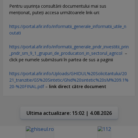
Pentru uşurinţa consultării documentului mai sus
menţionat, puteţi accesa următoarele link-uri:
https://portal.afir.info/informatii_generale_informatii_utile_n
outati
https://portal.afir.info/informatii_generale_pndr_investitii_prin
_pndr_sm_9_1_grupuri_de_producatori_in_sectorul_agricol
–
click pe numele submăsurii în partea de sus a paginii
https://portal.afir.info/Uploads/GHIDUL%20Solicitantului/20
21_tranzitie/GS%20Sintetic/Ghid%20sintetic%20sM%209.1%
20-%20FINAL.pdf
–
link direct către document
Ultima actualizare: 15:02 | 4.08.2026