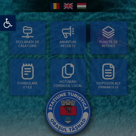
Deschide bara de unelte
PUNCTE DE
ANUNȚURI
DECLARAȚII DE
INTERES
RECENTE
CĂSĂTORIE
HOTĂRÂRI
FORMULARE
DISPOZIȚII ALE
CONSILIUL LOCAL
UTILE
PRIMARULUI