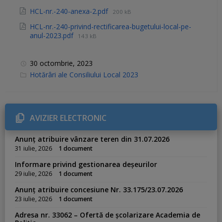
HCL-nr.-240-anexa-2.pdf
200 kB
HCL-nr.-240-privind-rectificarea-bugetului-local-pe-
anul-2023.pdf
143 kB
30 octombrie, 2023
C
Hotărâri ale Consiliului Local 2023
a
t
e
g
o
r
AVIZIER ELECTRONIC
i
e
s
Anunț atribuire vânzare teren din 31.07.2026
:
31 iulie, 2026
1 document
Informare privind gestionarea deșeurilor
29 iulie, 2026
1 document
Anunț atribuire concesiune Nr. 33.175/23.07.2026
23 iulie, 2026
1 document
Adresa nr. 33062 – Ofertă de școlarizare Academia de