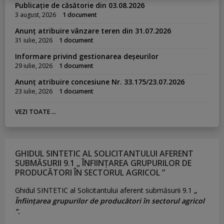
Publicație de căsătorie din 03.08.2026
3 august, 2026
1 document
Anunț atribuire vânzare teren din 31.07.2026
31 iulie, 2026
1 document
Informare privind gestionarea deșeurilor
29 iulie, 2026
1 document
Anunț atribuire concesiune Nr. 33.175/23.07.2026
23 iulie, 2026
1 document
VEZI TOATE ...
GHIDUL SINTETIC AL SOLICITANTULUI AFERENT
SUBMĂSURII 9.1 „ ÎNFIINȚAREA GRUPURILOR DE
PRODUCĂTORI ÎN SECTORUL AGRICOL ”
Ghidul SINTETIC al Solicitantului aferent submăsurii 9.1
„
Înființarea grupurilor de producători în sectorul agricol
”.