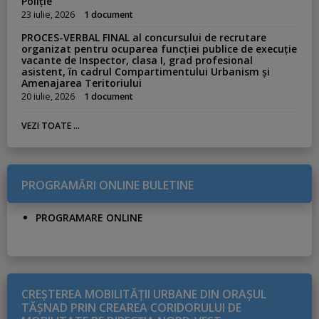
Poliție
23 iulie, 2026
1 document
PROCES-VERBAL FINAL al concursului de recrutare
organizat pentru ocuparea funcției publice de execuție
vacante de Inspector, clasa I, grad profesional
asistent, în cadrul Compartimentului Urbanism și
Amenajarea Teritoriului
20 iulie, 2026
1 document
VEZI TOATE ...
PROGRAMĂRI ONLINE BULETINE
PROGRAMARE ONLINE
CREŞTEREA MOBILITĂŢII URBANE DIN ORAŞUL
TĂŞNAD PRIN CREAREA CORIDORULUI DE