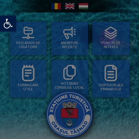
Deschide bara de unelte
PUNCTE DE
ANUNȚURI
DECLARAȚII DE
INTERES
RECENTE
CĂSĂTORIE
HOTĂRÂRI
FORMULARE
DISPOZIȚII ALE
CONSILIUL LOCAL
UTILE
PRIMARULUI