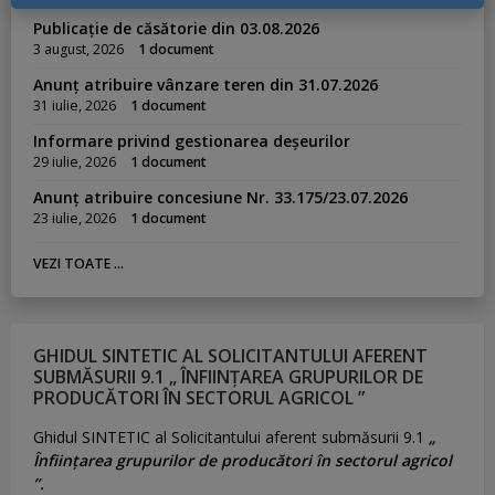
Publicație de căsătorie din 03.08.2026
3 august, 2026
1 document
Anunț atribuire vânzare teren din 31.07.2026
31 iulie, 2026
1 document
Informare privind gestionarea deșeurilor
29 iulie, 2026
1 document
Anunț atribuire concesiune Nr. 33.175/23.07.2026
23 iulie, 2026
1 document
VEZI TOATE ...
GHIDUL SINTETIC AL SOLICITANTULUI AFERENT
SUBMĂSURII 9.1 „ ÎNFIINȚAREA GRUPURILOR DE
PRODUCĂTORI ÎN SECTORUL AGRICOL ”
Ghidul SINTETIC al Solicitantului aferent submăsurii 9.1
„
Înființarea grupurilor de producători în sectorul agricol
”.