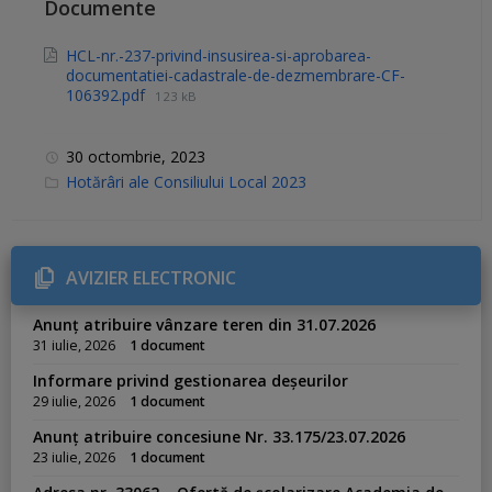
Documente
HCL-nr.-237-privind-insusirea-si-aprobarea-
documentatiei-cadastrale-de-dezmembrare-CF-
106392.pdf
123 kB
30 octombrie, 2023
C
Hotărâri ale Consiliului Local 2023
a
t
e
g
o
r
AVIZIER ELECTRONIC
i
e
s
Anunț atribuire vânzare teren din 31.07.2026
:
31 iulie, 2026
1 document
Informare privind gestionarea deșeurilor
29 iulie, 2026
1 document
Anunț atribuire concesiune Nr. 33.175/23.07.2026
23 iulie, 2026
1 document