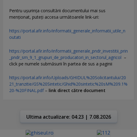
Pentru uşurinţa consultării documentului mai sus
menţionat, puteţi accesa următoarele link-uri:
https://portal.afir.info/informatii_generale_informatii_utile_n
outati
https://portal.afir.info/informatii_generale_pndr_investitii_prin
_pndr_sm_9_1_grupuri_de_producatori_in_sectorul_agricol
–
click pe numele submăsurii în partea de sus a paginii
https://portal.afir.info/Uploads/GHIDUL%20Solicitantului/20
21_tranzitie/GS%20Sintetic/Ghid%20sintetic%20sM%209.1%
20-%20FINAL.pdf
–
link direct către document
Ultima actualizare: 04:23 | 7.08.2026