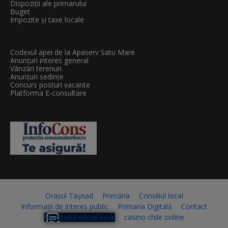
Dispoziții ale primarului
Buget
Impozite și taxe locale
Codexul apei de la Apaserv Satu Mare
Anunțuri interes general
Vânzări terenuri
Anunțuri sedințe
Concurs posturi vacante
Platforma E-consultare
Orașul Tășnad
Primăria
Consiliul local
Informații de interes public
Primaria Digitală
Contact
Monitorul oficial local
casino chile online