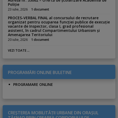
Adresa nr. 33062 – Ofertă de școlarizare Academia de
Poliție
23 iulie, 2026
1 document
PROCES-VERBAL FINAL al concursului de recrutare
organizat pentru ocuparea funcției publice de execuție
vacante de Inspector, clasa I, grad profesional
asistent, în cadrul Compartimentului Urbanism și
Amenajarea Teritoriului
20 iulie, 2026
1 document
VEZI TOATE ...
PROGRAMĂRI ONLINE BULETINE
PROGRAMARE ONLINE
CREŞTEREA MOBILITĂŢII URBANE DIN ORAŞUL
TĂŞNAD PRIN CREAREA CORIDORULUI DE