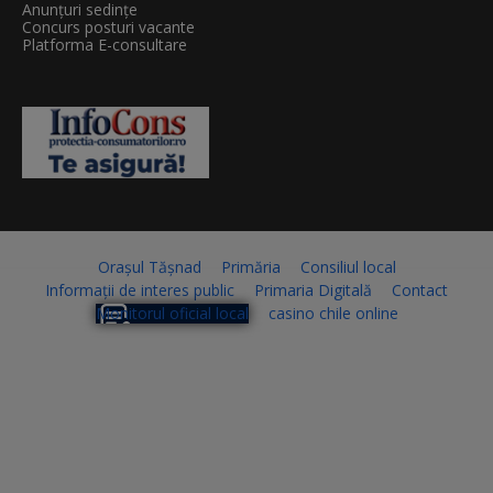
Anunțuri sedințe
Concurs posturi vacante
Platforma E-consultare
Orașul Tășnad
Primăria
Consiliul local
Informații de interes public
Primaria Digitală
Contact
Monitorul oficial local
casino chile online