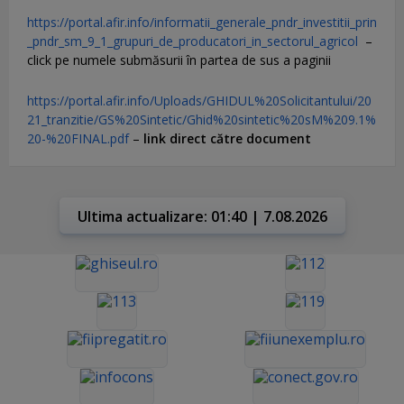
https://portal.afir.info/informatii_generale_pndr_investitii_prin
_pndr_sm_9_1_grupuri_de_producatori_in_sectorul_agricol
–
click pe numele submăsurii în partea de sus a paginii
https://portal.afir.info/Uploads/GHIDUL%20Solicitantului/20
21_tranzitie/GS%20Sintetic/Ghid%20sintetic%20sM%209.1%
20-%20FINAL.pdf
–
link direct către document
Ultima actualizare: 01:40 | 7.08.2026