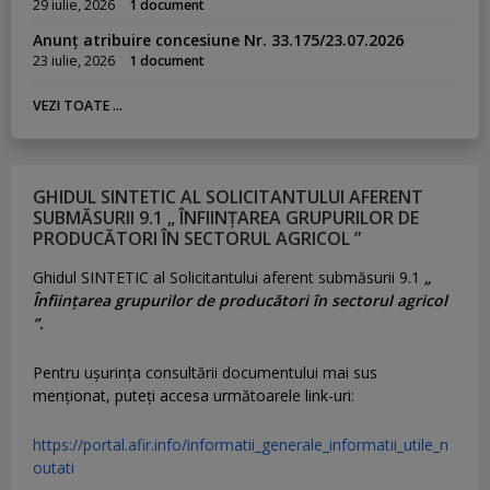
29 iulie, 2026
1 document
Anunț atribuire concesiune Nr. 33.175/23.07.2026
23 iulie, 2026
1 document
VEZI TOATE ...
GHIDUL SINTETIC AL SOLICITANTULUI AFERENT
SUBMĂSURII 9.1 „ ÎNFIINȚAREA GRUPURILOR DE
PRODUCĂTORI ÎN SECTORUL AGRICOL ”
Ghidul SINTETIC al Solicitantului aferent submăsurii 9.1
„
Înființarea grupurilor de producători în sectorul agricol
”.
Pentru uşurinţa consultării documentului mai sus
menţionat, puteţi accesa următoarele link-uri:
https://portal.afir.info/informatii_generale_informatii_utile_n
outati