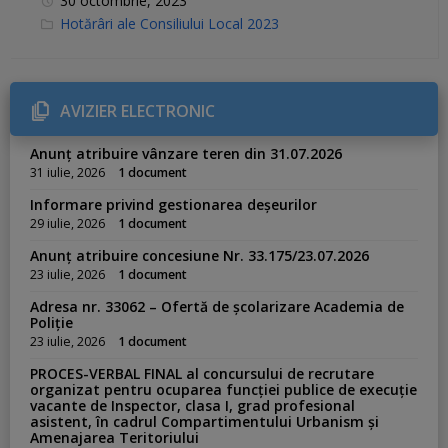
30 octombrie, 2023
C
Hotărâri ale Consiliului Local 2023
a
t
e
g
o
r
AVIZIER ELECTRONIC
i
e
s
Anunț atribuire vânzare teren din 31.07.2026
:
31 iulie, 2026
1 document
Informare privind gestionarea deșeurilor
29 iulie, 2026
1 document
Anunț atribuire concesiune Nr. 33.175/23.07.2026
23 iulie, 2026
1 document
Adresa nr. 33062 – Ofertă de școlarizare Academia de
Poliție
23 iulie, 2026
1 document
PROCES-VERBAL FINAL al concursului de recrutare
organizat pentru ocuparea funcției publice de execuție
vacante de Inspector, clasa I, grad profesional
asistent, în cadrul Compartimentului Urbanism și
Amenajarea Teritoriului