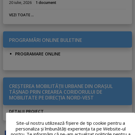
20 iulie, 2026
1 document
VEZI TOATE ...
PROGRAMĂRI ONLINE BULETINE
PROGRAMARE ONLINE
CREŞTEREA MOBILITĂŢII URBANE DIN ORAŞUL
TĂŞNAD PRIN CREAREA CORIDORULUI DE
MOBILITATE PE DIRECŢIA NORD-VEST
DETALII PROIECT
Site-ul nostru utilizează fişiere de tip cookie pentru a
personaliza și îmbunătăți experiența ta pe Website-ul
nostru. Te informăm că ne-am actualizat politicile pentru a