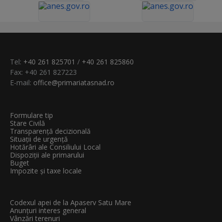
Tel:
+40 261 825701
/
+40 261 825860
Fax: +40 261 827223
E-mail:
office@primariatasnad.ro
Formulare tip
Stare Civilă
Transparenţă decizională
Situații de urgență
Hotărâri ale Consiliului Local
Dispoziții ale primarului
Buget
Impozite și taxe locale
Codexul apei de la Apaserv Satu Mare
Anunțuri interes general
Vânzări terenuri