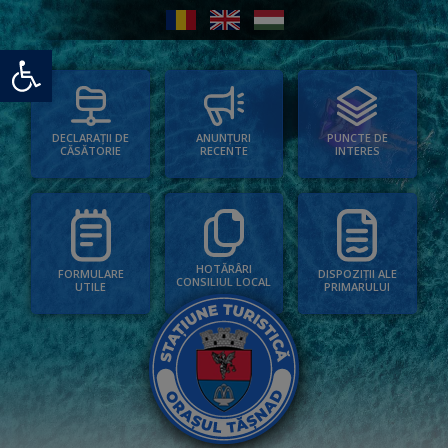
Deschide bara de unelte
PUNCTE DE
ANUNȚURI
DECLARAȚII DE
INTERES
RECENTE
CĂSĂTORIE
HOTĂRÂRI
FORMULARE
DISPOZIȚII ALE
CONSILIUL LOCAL
UTILE
PRIMARULUI