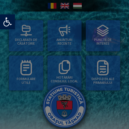
Deschide bara de unelte
PUNCTE DE
ANUNȚURI
DECLARAȚII DE
INTERES
RECENTE
CĂSĂTORIE
HOTĂRÂRI
FORMULARE
DISPOZIȚII ALE
CONSILIUL LOCAL
UTILE
PRIMARULUI