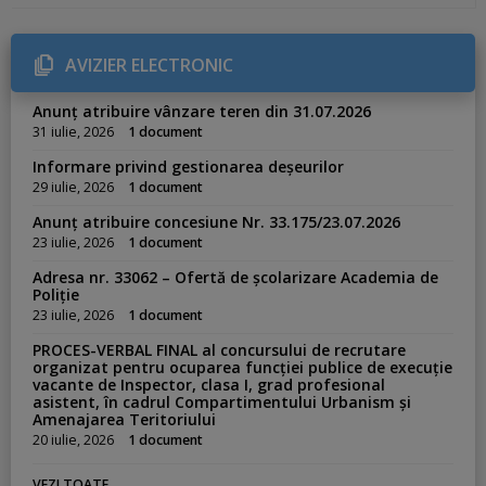
e
g
o
r
AVIZIER ELECTRONIC
i
e
s
Anunț atribuire vânzare teren din 31.07.2026
:
31 iulie, 2026
1 document
Informare privind gestionarea deșeurilor
29 iulie, 2026
1 document
Anunț atribuire concesiune Nr. 33.175/23.07.2026
23 iulie, 2026
1 document
Adresa nr. 33062 – Ofertă de școlarizare Academia de
Poliție
23 iulie, 2026
1 document
PROCES-VERBAL FINAL al concursului de recrutare
organizat pentru ocuparea funcției publice de execuție
vacante de Inspector, clasa I, grad profesional
asistent, în cadrul Compartimentului Urbanism și
Amenajarea Teritoriului
20 iulie, 2026
1 document
VEZI TOATE ...