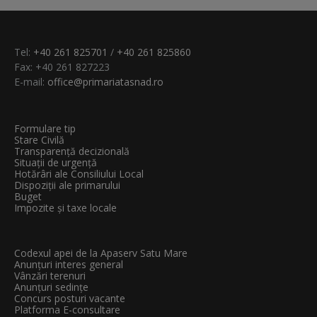
Tel:
+40 261 825701
/
+40 261 825860
Fax: +40 261 827223
E-mail:
office@primariatasnad.ro
Formulare tip
Stare Civilă
Transparenţă decizională
Situații de urgență
Hotărâri ale Consiliului Local
Dispoziții ale primarului
Buget
Impozite și taxe locale
Codexul apei de la Apaserv Satu Mare
Anunțuri interes general
Vânzări terenuri
Anunțuri sedințe
Concurs posturi vacante
Platforma E-consultare