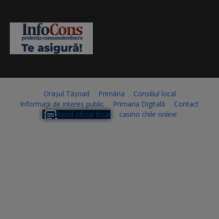
Orașul Tășnad
Primăria
Consiliul local
Informații de interes public
Primaria Digitală
Contact
Monitorul oficial local
casino chile online