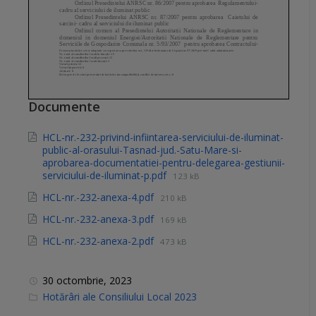
Documente
HCL-nr.-232-privind-infiintarea-serviciului-de-iluminat-
public-al-orasului-Tasnad-jud.-Satu-Mare-si-
aprobarea-documentatiei-pentru-delegarea-gestiunii-
serviciului-de-iluminat-p.pdf
123 kB
HCL-nr.-232-anexa-4.pdf
210 kB
HCL-nr.-232-anexa-3.pdf
169 kB
HCL-nr.-232-anexa-2.pdf
473 kB
30 octombrie, 2023
C
Hotărâri ale Consiliului Local 2023
a
t