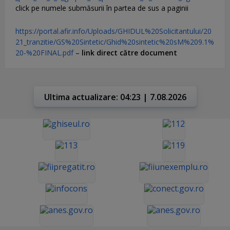
click pe numele submăsurii în partea de sus a paginii
https://portal.afir.info/Uploads/GHIDUL%20Solicitantului/20
21_tranzitie/GS%20Sintetic/Ghid%20sintetic%20sM%209.1%
20-%20FINAL.pdf
–
link direct către document
Ultima actualizare: 04:23 | 7.08.2026