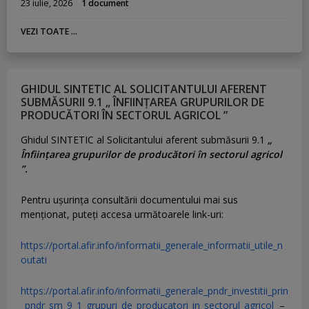
23 iulie, 2026
1 document
VEZI TOATE ...
GHIDUL SINTETIC AL SOLICITANTULUI AFERENT
SUBMĂSURII 9.1 „ ÎNFIINȚAREA GRUPURILOR DE
PRODUCĂTORI ÎN SECTORUL AGRICOL ”
Ghidul SINTETIC al Solicitantului aferent submăsurii 9.1
„
Înființarea grupurilor de producători în sectorul agricol
”.
Pentru uşurinţa consultării documentului mai sus
menţionat, puteţi accesa următoarele link-uri:
https://portal.afir.info/informatii_generale_informatii_utile_n
outati
https://portal.afir.info/informatii_generale_pndr_investitii_prin
_pndr_sm_9_1_grupuri_de_producatori_in_sectorul_agricol
–