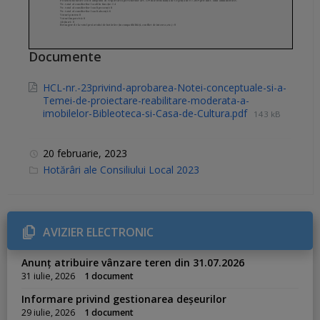
Documente
HCL-nr.-23privind-aprobarea-Notei-conceptuale-si-a-
Temei-de-proiectare-reabilitare-moderata-a-
imobilelor-Bibleoteca-si-Casa-de-Cultura.pdf
143 kB
20 februarie, 2023
C
Hotărâri ale Consiliului Local 2023
a
t
e
g
o
r
AVIZIER ELECTRONIC
i
e
s
Anunț atribuire vânzare teren din 31.07.2026
:
31 iulie, 2026
1 document
Informare privind gestionarea deșeurilor
29 iulie, 2026
1 document