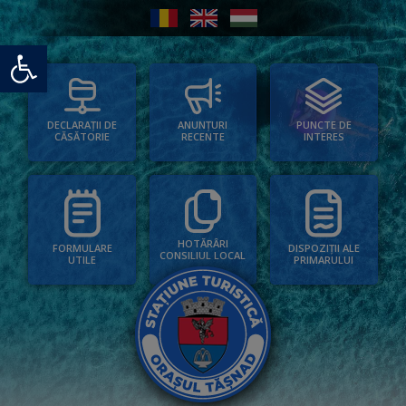
Deschide bara de unelte
PUNCTE DE
ANUNȚURI
DECLARAȚII DE
INTERES
RECENTE
CĂSĂTORIE
HOTĂRÂRI
FORMULARE
DISPOZIȚII ALE
CONSILIUL LOCAL
UTILE
PRIMARULUI