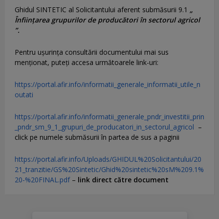
Ghidul SINTETIC al Solicitantului aferent submăsurii 9.1
„
Înființarea grupurilor de producători în sectorul agricol
”.
Pentru uşurinţa consultării documentului mai sus
menţionat, puteţi accesa următoarele link-uri:
https://portal.afir.info/informatii_generale_informatii_utile_n
outati
https://portal.afir.info/informatii_generale_pndr_investitii_prin
_pndr_sm_9_1_grupuri_de_producatori_in_sectorul_agricol
–
click pe numele submăsurii în partea de sus a paginii
https://portal.afir.info/Uploads/GHIDUL%20Solicitantului/20
21_tranzitie/GS%20Sintetic/Ghid%20sintetic%20sM%209.1%
20-%20FINAL.pdf
–
link direct către document