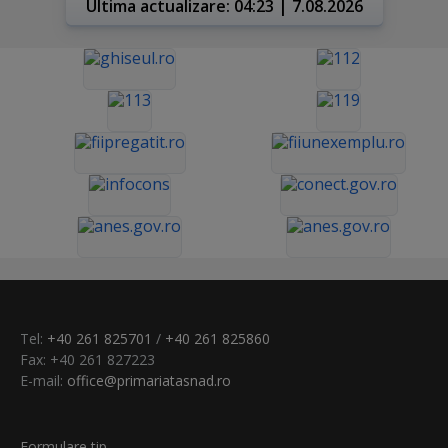
Ultima actualizare: 04:23 | 7.08.2026
Tel:
+40 261 825701
/
+40 261 825860
Fax: +40 261 827223
E-mail:
office@primariatasnad.ro
Formulare tip