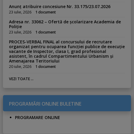
Anunț atribuire concesiune Nr. 33.175/23.07.2026
23 iulie, 2026
1 document
Adresa nr. 33062 – Ofertă de școlarizare Academia de
Poliție
23 iulie, 2026
1 document
PROCES-VERBAL FINAL al concursului de recrutare
organizat pentru ocuparea funcției publice de execuție
vacante de Inspector, clasa I, grad profesional
asistent, în cadrul Compartimentului Urbanism și
Amenajarea Teritoriului
20 iulie, 2026
1 document
VEZI TOATE ...
PROGRAMĂRI ONLINE BULETINE
PROGRAMARE ONLINE