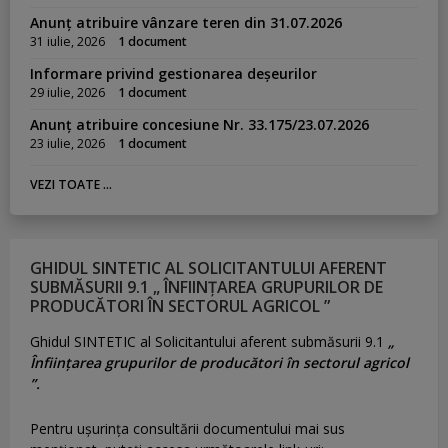
Anunț atribuire vânzare teren din 31.07.2026
31 iulie, 2026
1 document
Informare privind gestionarea deșeurilor
29 iulie, 2026
1 document
Anunț atribuire concesiune Nr. 33.175/23.07.2026
23 iulie, 2026
1 document
VEZI TOATE ...
GHIDUL SINTETIC AL SOLICITANTULUI AFERENT
SUBMĂSURII 9.1 „ ÎNFIINȚAREA GRUPURILOR DE
PRODUCĂTORI ÎN SECTORUL AGRICOL ”
Ghidul SINTETIC al Solicitantului aferent submăsurii 9.1
„
Înființarea grupurilor de producători în sectorul agricol
”.
Pentru uşurinţa consultării documentului mai sus