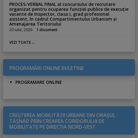
PROCES-VERBAL FINAL al concursului de recrutare
organizat pentru ocuparea funcției publice de execuție
vacante de Inspector, clasa I, grad profesional
asistent, în cadrul Compartimentului Urbanism și
Amenajarea Teritoriului
20 iulie, 2026
1 document
VEZI TOATE ...
PROGRAMĂRI ONLINE BULETINE
PROGRAMARE ONLINE
CREŞTEREA MOBILITĂŢII URBANE DIN ORAŞUL
TĂŞNAD PRIN CREAREA CORIDORULUI DE
MOBILITATE PE DIRECŢIA NORD-VEST