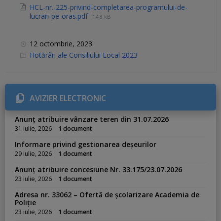
HCL-nr.-225-privind-completarea-programului-de-
lucrari-pe-oras.pdf
148 kB
12 octombrie, 2023
C
Hotărâri ale Consiliului Local 2023
a
t
e
g
o
r
AVIZIER ELECTRONIC
i
e
s
Anunț atribuire vânzare teren din 31.07.2026
:
31 iulie, 2026
1 document
Informare privind gestionarea deșeurilor
29 iulie, 2026
1 document
Anunț atribuire concesiune Nr. 33.175/23.07.2026
23 iulie, 2026
1 document
Adresa nr. 33062 – Ofertă de școlarizare Academia de
Poliție
23 iulie, 2026
1 document