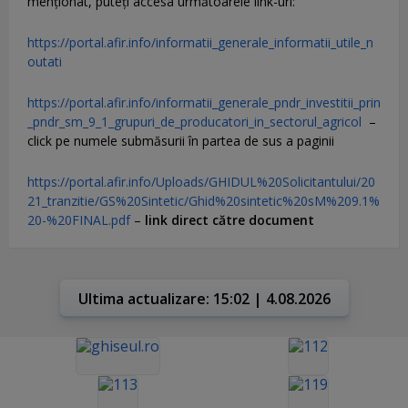
menţionat, puteţi accesa următoarele link-uri:
https://portal.afir.info/informatii_generale_informatii_utile_n
outati
https://portal.afir.info/informatii_generale_pndr_investitii_prin
_pndr_sm_9_1_grupuri_de_producatori_in_sectorul_agricol
–
click pe numele submăsurii în partea de sus a paginii
https://portal.afir.info/Uploads/GHIDUL%20Solicitantului/20
21_tranzitie/GS%20Sintetic/Ghid%20sintetic%20sM%209.1%
20-%20FINAL.pdf
–
link direct către document
Ultima actualizare: 15:02 | 4.08.2026