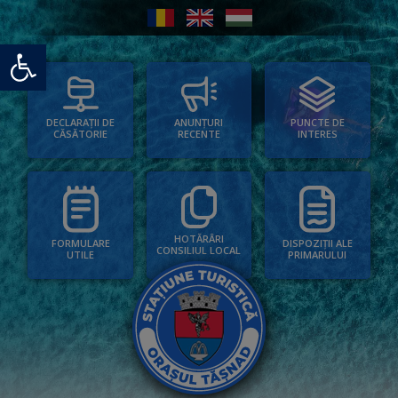
Deschide bara de unelte
PUNCTE DE
ANUNȚURI
DECLARAȚII DE
INTERES
RECENTE
CĂSĂTORIE
HOTĂRÂRI
FORMULARE
DISPOZIȚII ALE
CONSILIUL LOCAL
UTILE
PRIMARULUI