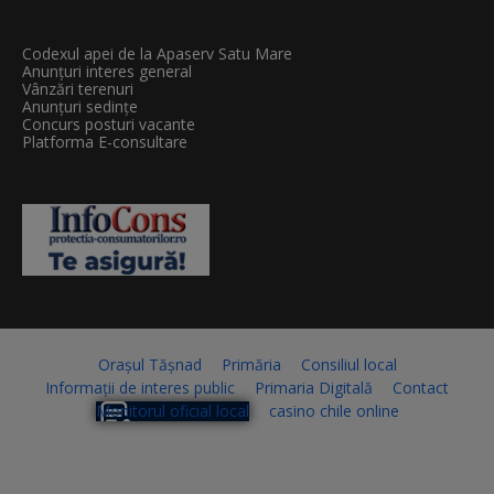
Codexul apei de la Apaserv Satu Mare
Anunțuri interes general
Vânzări terenuri
Anunțuri sedințe
Concurs posturi vacante
Platforma E-consultare
Orașul Tășnad
Primăria
Consiliul local
Informații de interes public
Primaria Digitală
Contact
Monitorul oficial local
casino chile online