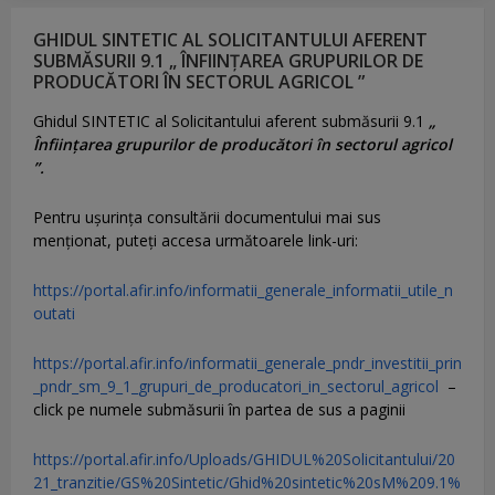
GHIDUL SINTETIC AL SOLICITANTULUI AFERENT
SUBMĂSURII 9.1 „ ÎNFIINȚAREA GRUPURILOR DE
PRODUCĂTORI ÎN SECTORUL AGRICOL ”
Ghidul SINTETIC al Solicitantului aferent submăsurii 9.1
„
Înființarea grupurilor de producători în sectorul agricol
”.
Pentru uşurinţa consultării documentului mai sus
menţionat, puteţi accesa următoarele link-uri:
https://portal.afir.info/informatii_generale_informatii_utile_n
outati
https://portal.afir.info/informatii_generale_pndr_investitii_prin
_pndr_sm_9_1_grupuri_de_producatori_in_sectorul_agricol
–
click pe numele submăsurii în partea de sus a paginii
https://portal.afir.info/Uploads/GHIDUL%20Solicitantului/20
21_tranzitie/GS%20Sintetic/Ghid%20sintetic%20sM%209.1%