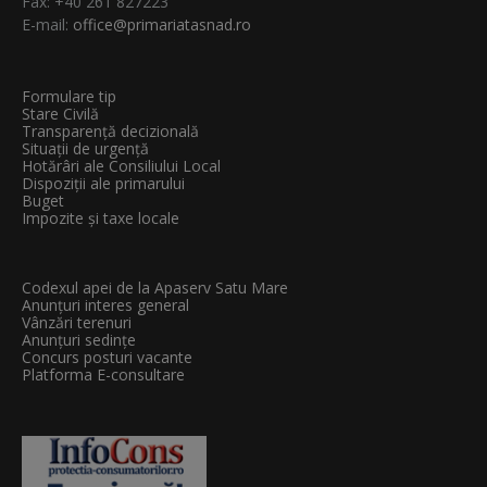
Fax: +40 261 827223
E-mail:
office@primariatasnad.ro
Formulare tip
Stare Civilă
Transparenţă decizională
Situații de urgență
Hotărâri ale Consiliului Local
Dispoziții ale primarului
Buget
Impozite și taxe locale
Codexul apei de la Apaserv Satu Mare
Anunțuri interes general
Vânzări terenuri
Anunțuri sedințe
Concurs posturi vacante
Platforma E-consultare