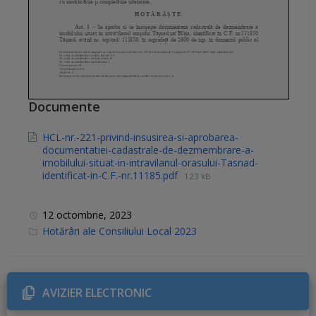
Documente
HCL-nr.-221-privind-insusirea-si-aprobarea-
documentatiei-cadastrale-de-dezmembrare-a-
imobilului-situat-in-intravilanul-orasului-Tasnad-
identificat-in-C.F.-nr.11185.pdf
123 kB
12 octombrie, 2023
C
Hotărâri ale Consiliului Local 2023
a
t
e
g
o
r
AVIZIER ELECTRONIC
i
e