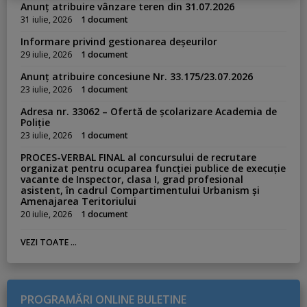
s
Anunț atribuire vânzare teren din 31.07.2026
:
31 iulie, 2026
1 document
Informare privind gestionarea deșeurilor
29 iulie, 2026
1 document
Anunț atribuire concesiune Nr. 33.175/23.07.2026
23 iulie, 2026
1 document
Adresa nr. 33062 – Ofertă de școlarizare Academia de
Poliție
23 iulie, 2026
1 document
PROCES-VERBAL FINAL al concursului de recrutare
organizat pentru ocuparea funcției publice de execuție
vacante de Inspector, clasa I, grad profesional
asistent, în cadrul Compartimentului Urbanism și
Amenajarea Teritoriului
20 iulie, 2026
1 document
VEZI TOATE ...
PROGRAMĂRI ONLINE BULETINE