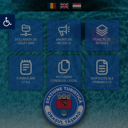
Deschide bara de unelte
PUNCTE DE
ANUNȚURI
DECLARAȚII DE
INTERES
RECENTE
CĂSĂTORIE
HOTĂRÂRI
FORMULARE
DISPOZIȚII ALE
CONSILIUL LOCAL
UTILE
PRIMARULUI