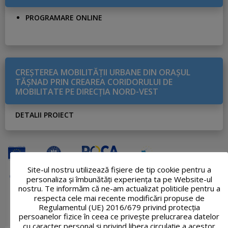
PROGRAMARE ONLINE
CREŞTEREA MOBILITĂŢII URBANE DIN ORAŞUL
TĂŞNAD PRIN CREAREA CORIDORULUI DE
MOBILITATE PE DIRECŢIA NORD-VEST
DETALII PROIECT
Site-ul nostru utilizează fişiere de tip cookie pentru a
personaliza și îmbunătăți experiența ta pe Website-ul
nostru. Te informăm că ne-am actualizat politicile pentru a
respecta cele mai recente modificări propuse de
Regulamentul (UE) 2016/679 privind protecția
persoanelor fizice în ceea ce privește prelucrarea datelor
cu caracter personal și privind libera circulație a acestor