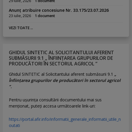
29 iulie, 2026
1 document
Anunț atribuire concesiune Nr. 33.175/23.07.2026
23 iulie, 2026
1 document
VEZI TOATE ...
GHIDUL SINTETIC AL SOLICITANTULUI AFERENT
SUBMĂSURII 9.1 „ ÎNFIINȚAREA GRUPURILOR DE
PRODUCĂTORI ÎN SECTORUL AGRICOL ”
Ghidul SINTETIC al Solicitantului aferent submăsurii 9.1
„
Înființarea grupurilor de producători în sectorul agricol
”.
Pentru uşurinţa consultării documentului mai sus
menţionat, puteţi accesa următoarele link-uri:
https://portal.afir.info/informatii_generale_informatii_utile_n
outati