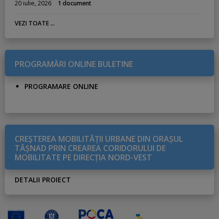
20 iulie, 2026
1 document
VEZI TOATE ...
PROGRAMĂRI ONLINE BULETINE
PROGRAMARE ONLINE
CREŞTEREA MOBILITĂŢII URBANE DIN ORAŞUL
TĂŞNAD PRIN CREAREA CORIDORULUI DE
MOBILITATE PE DIRECŢIA NORD-VEST
DETALII PROIECT