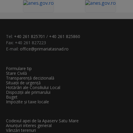
Tel:
+40 261 825701
/
+40 261 825860
Fax: +40 261 827223
E-mail:
office@primariatasnad.ro
Formulare tip
Stare Civilă
Transparenţă decizională
Situații de urgență
Hotărâri ale Consiliului Local
Dispoziții ale primarului
Buget
Impozite și taxe locale
Codexul apei de la Apaserv Satu Mare
Anunțuri interes general
Vânzări terenuri