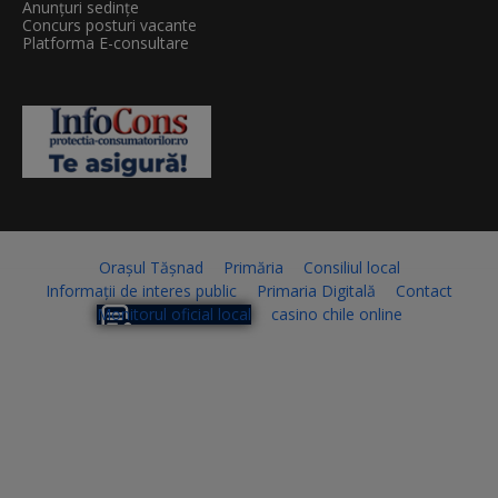
Anunțuri sedințe
Concurs posturi vacante
Platforma E-consultare
Orașul Tășnad
Primăria
Consiliul local
Informații de interes public
Primaria Digitală
Contact
Monitorul oficial local
casino chile online