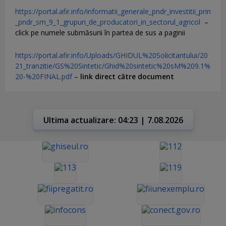
https://portal.afir.info/informatii_generale_pndr_investitii_prin
_pndr_sm_9_1_grupuri_de_producatori_in_sectorul_agricol
–
click pe numele submăsurii în partea de sus a paginii
https://portal.afir.info/Uploads/GHIDUL%20Solicitantului/20
21_tranzitie/GS%20Sintetic/Ghid%20sintetic%20sM%209.1%
20-%20FINAL.pdf
–
link direct către document
Ultima actualizare: 04:23 | 7.08.2026