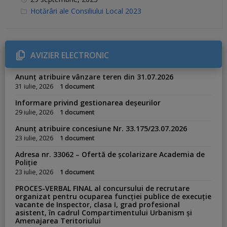
C
Hotărâri ale Consiliului Local 2023
a
t
e
g
o
r
AVIZIER ELECTRONIC
i
e
s
Anunț atribuire vânzare teren din 31.07.2026
:
31 iulie, 2026
1 document
Informare privind gestionarea deșeurilor
29 iulie, 2026
1 document
Anunț atribuire concesiune Nr. 33.175/23.07.2026
23 iulie, 2026
1 document
Adresa nr. 33062 – Ofertă de școlarizare Academia de
Poliție
23 iulie, 2026
1 document
PROCES-VERBAL FINAL al concursului de recrutare
organizat pentru ocuparea funcției publice de execuție
vacante de Inspector, clasa I, grad profesional
asistent, în cadrul Compartimentului Urbanism și
Amenajarea Teritoriului