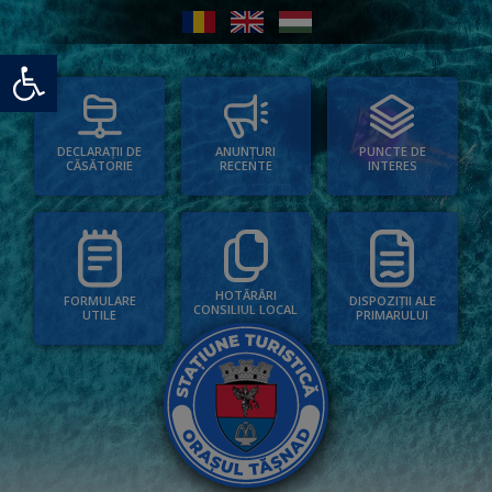
Deschide bara de unelte
PUNCTE DE
ANUNȚURI
DECLARAȚII DE
INTERES
RECENTE
CĂSĂTORIE
HOTĂRÂRI
FORMULARE
DISPOZIȚII ALE
CONSILIUL LOCAL
UTILE
PRIMARULUI