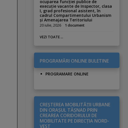
ocuparea funcției publice de
execuție vacante de Inspector, clasa
I, grad profesional asistent, în
cadrul Compartimentului Urbanism
și Amenajarea Teritoriului
20 iulie, 2026
1 document
VEZI TOATE ...
PROGRAMĂRI ONLINE BULETINE
PROGRAMARE ONLINE
CREŞTEREA MOBILITĂŢII URBANE
DIN ORAŞUL TĂŞNAD PRIN
CREAREA CORIDORULUI DE
MOBILITATE PE DIRECŢIA NORD-
VEST