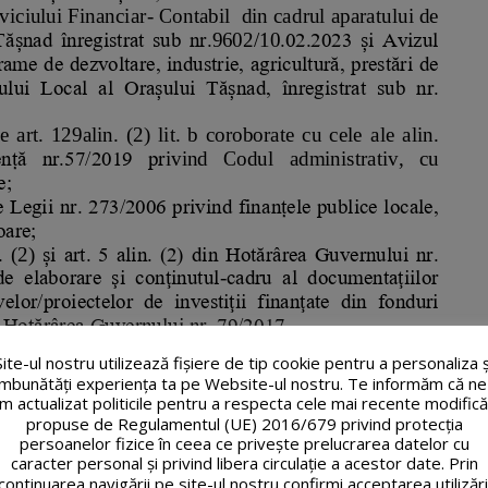
Site-ul nostru utilizează fişiere de tip cookie pentru a personaliza ș
îmbunătăți experiența ta pe Website-ul nostru. Te informăm că ne
m actualizat politicile pentru a respecta cele mai recente modifică
propuse de Regulamentul (UE) 2016/679 privind protecția
persoanelor fizice în ceea ce privește prelucrarea datelor cu
caracter personal și privind libera circulație a acestor date. Prin
continuarea navigării pe site-ul nostru confirmi acceptarea utilizări