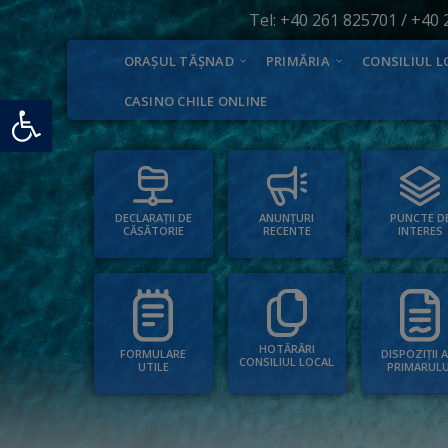
Tel:
+40 261 825701
/
+40 
ORAȘUL TĂȘNAD
PRIMĂRIA
CONSILIUL L
Deschide bara de unelte
CASINO CHILE ONLINE
PUNCTE D
ANUNȚURI
DECLARAȚII DE
INTERES
RECENTE
CĂSĂTORIE
HOTĂRÂRI
FORMULARE
DISPOZIȚII 
CONSILIUL LOCAL
UTILE
PRIMARULU