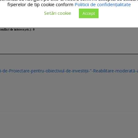
fişierelor de tip cookie conform
Politicii de confidențialitate
Setări cookie
Accept
de-Proiectare-pentru-obiectivul-de-investiții-”-Reabilitare-moderată-