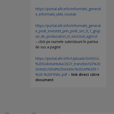
https://portal.afir.info/informatii_general
e_informatii_utile_noutati
https://portal.afir.info/informatii_general
e_pndr_investitii_prin_pndr_sm_9_1_grup
uri_de_producatori_in_sectorul_agricol
– click pe numele submăsurii în partea
de sus a paginii
https://portal.afir.info/Uploads/GHIDUL
%20Solicitantului/2021_tranzitie/GS%20
Sintetic/Ghid%20sintetic%20sM%209.1
%20-%20FINAL.pdf
–
link direct către
document