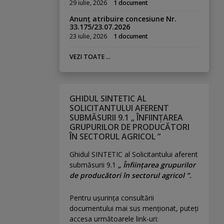
29 iulie, 2026
1 document
Anunț atribuire concesiune Nr.
33.175/23.07.2026
23 iulie, 2026
1 document
VEZI TOATE ...
GHIDUL SINTETIC AL
SOLICITANTULUI AFERENT
SUBMĂSURII 9.1 „ ÎNFIINȚAREA
GRUPURILOR DE PRODUCĂTORI
ÎN SECTORUL AGRICOL ”
Ghidul SINTETIC al Solicitantului aferent
submăsurii 9.1
„ Înființarea grupurilor
de producători în sectorul agricol ”.
Pentru uşurinţa consultării
documentului mai sus menţionat, puteţi
accesa următoarele link-uri: