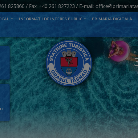
261 825860
/ Fax: +40 261 827223 / E-mail:
office@primariata
OCAL
INFORMAȚII DE INTERES PUBLIC
PRIMARIA DIGITALĂ
E
ALE
I