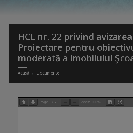
HCL nr. 22 privind avizare
Proiectare pentru obiectivul
moderată a imobilului Șco
Acasă
Documente
Page
1
/
6
Zoom
100%