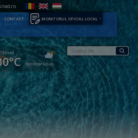
snad.ro
CONTACT
MONITORUL OFICIAL LOCAL
Tăşnad
30°C
Nori împrăștiați