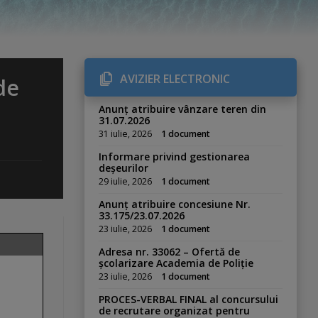
AVIZIER ELECTRONIC
de
Anunț atribuire vânzare teren din
31.07.2026
31 iulie, 2026
1 document
Informare privind gestionarea
deșeurilor
29 iulie, 2026
1 document
Anunț atribuire concesiune Nr.
33.175/23.07.2026
23 iulie, 2026
1 document
Adresa nr. 33062 – Ofertă de
școlarizare Academia de Poliție
23 iulie, 2026
1 document
PROCES-VERBAL FINAL al concursului
de recrutare organizat pentru