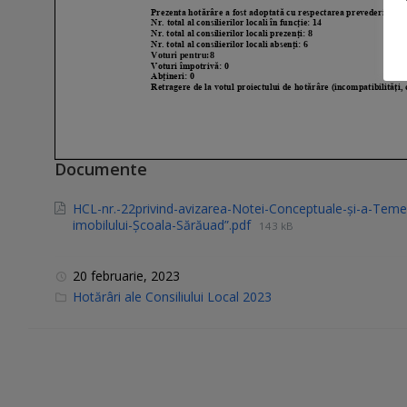
Documente
HCL-nr.-22privind-avizarea-Notei-Conceptuale-și-a-Temei-
imobilului-Școala-Sărăuad”.pdf
143 kB
20 februarie, 2023
C
Hotărâri ale Consiliului Local 2023
a
t
e
g
o
r
i
e