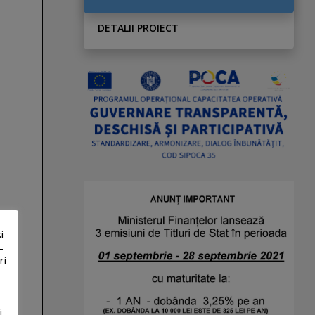
DETALII PROIECT
i
-
ri
i