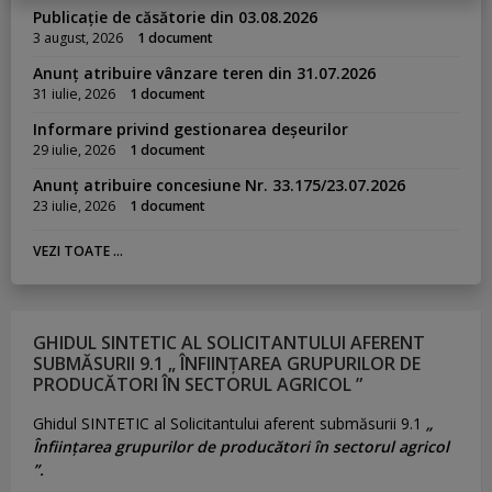
Publicație de căsătorie din 03.08.2026
3 august, 2026
1 document
Anunț atribuire vânzare teren din 31.07.2026
31 iulie, 2026
1 document
Informare privind gestionarea deșeurilor
29 iulie, 2026
1 document
Anunț atribuire concesiune Nr. 33.175/23.07.2026
23 iulie, 2026
1 document
VEZI TOATE ...
GHIDUL SINTETIC AL SOLICITANTULUI AFERENT
SUBMĂSURII 9.1 „ ÎNFIINȚAREA GRUPURILOR DE
PRODUCĂTORI ÎN SECTORUL AGRICOL ”
Ghidul SINTETIC al Solicitantului aferent submăsurii 9.1
„
Înființarea grupurilor de producători în sectorul agricol
”.