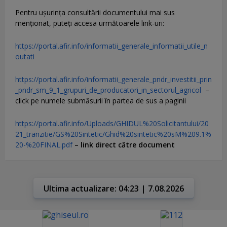
Pentru uşurinţa consultării documentului mai sus
menţionat, puteţi accesa următoarele link-uri:
https://portal.afir.info/informatii_generale_informatii_utile_n
outati
https://portal.afir.info/informatii_generale_pndr_investitii_prin
_pndr_sm_9_1_grupuri_de_producatori_in_sectorul_agricol
–
click pe numele submăsurii în partea de sus a paginii
https://portal.afir.info/Uploads/GHIDUL%20Solicitantului/20
21_tranzitie/GS%20Sintetic/Ghid%20sintetic%20sM%209.1%
20-%20FINAL.pdf
–
link direct către document
Ultima actualizare: 04:23 | 7.08.2026