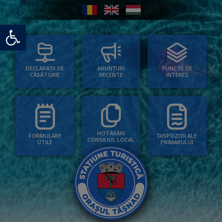
Deschide bara de unelte
PUNCTE DE
ANUNȚURI
DECLARAȚII DE
INTERES
RECENTE
CĂSĂTORIE
HOTĂRÂRI
FORMULARE
DISPOZIȚII ALE
CONSILIUL LOCAL
UTILE
PRIMARULUI