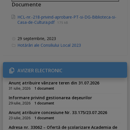
Documente
HCL-nr.-218-privind-aprobare-PT-si-DG-Biblioteca-si-
Casa-de-Cultura.pdf
175 kB
29 septembrie, 2023
C
Hotărâri ale Consiliului Local 2023
a
t
e
g
o
r
AVIZIER ELECTRONIC
i
e
s
Anunț atribuire vânzare teren din 31.07.2026
:
31 iulie, 2026
1 document
Informare privind gestionarea deșeurilor
29 iulie, 2026
1 document
Anunț atribuire concesiune Nr. 33.175/23.07.2026
23 iulie, 2026
1 document
Adresa nr. 33062 – Ofertă de școlarizare Academia de