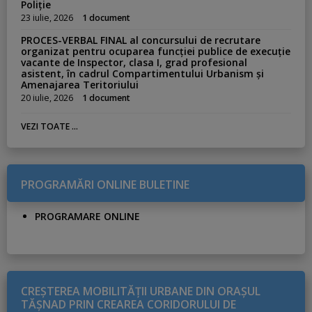
Poliție
23 iulie, 2026
1 document
PROCES-VERBAL FINAL al concursului de recrutare
organizat pentru ocuparea funcției publice de execuție
vacante de Inspector, clasa I, grad profesional
asistent, în cadrul Compartimentului Urbanism și
Amenajarea Teritoriului
20 iulie, 2026
1 document
VEZI TOATE ...
PROGRAMĂRI ONLINE BULETINE
PROGRAMARE ONLINE
CREŞTEREA MOBILITĂŢII URBANE DIN ORAŞUL
TĂŞNAD PRIN CREAREA CORIDORULUI DE