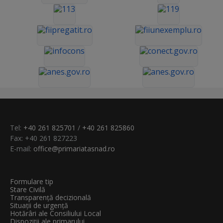
Tel:
+40 261 825701
/
+40 261 825860
Fax: +40 261 827223
E-mail:
office@primariatasnad.ro
Formulare tip
Stare Civilă
Transparenţă decizională
Situații de urgență
Hotărâri ale Consiliului Local
Dispoziții ale primarului