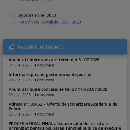
29 septembrie, 2023
C
Hotărâri ale Consiliului Local 2023
a
t
e
g
o
r
AVIZIER ELECTRONIC
i
e
s
Anunț atribuire vânzare teren din 31.07.2026
:
31 iulie, 2026
1 document
Informare privind gestionarea deșeurilor
29 iulie, 2026
1 document
Anunț atribuire concesiune Nr. 33.175/23.07.2026
23 iulie, 2026
1 document
Adresa nr. 33062 – Ofertă de școlarizare Academia de
Poliție
23 iulie, 2026
1 document
PROCES-VERBAL FINAL al concursului de recrutare
organizat pentru ocuparea funcției publice de execuție