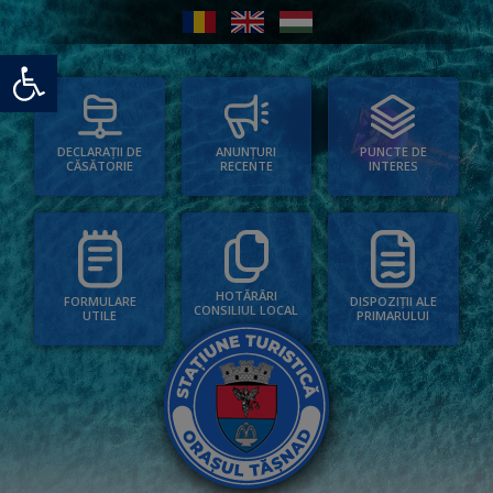
Deschide bara de unelte
PUNCTE DE
ANUNȚURI
DECLARAȚII DE
INTERES
RECENTE
CĂSĂTORIE
HOTĂRÂRI
FORMULARE
DISPOZIȚII ALE
CONSILIUL LOCAL
UTILE
PRIMARULUI