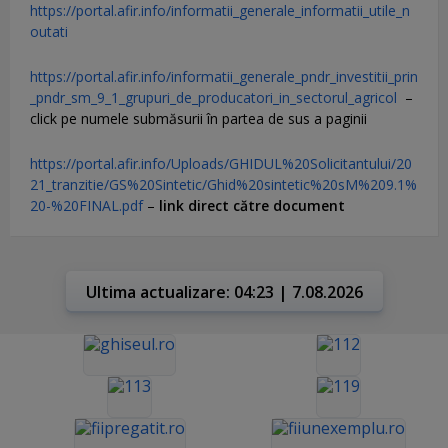
https://portal.afir.info/informatii_generale_informatii_utile_n
outati
https://portal.afir.info/informatii_generale_pndr_investitii_prin
_pndr_sm_9_1_grupuri_de_producatori_in_sectorul_agricol
–
click pe numele submăsurii în partea de sus a paginii
https://portal.afir.info/Uploads/GHIDUL%20Solicitantului/20
21_tranzitie/GS%20Sintetic/Ghid%20sintetic%20sM%209.1%
20-%20FINAL.pdf
–
link direct către document
Ultima actualizare: 04:23 | 7.08.2026