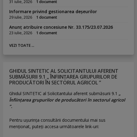
31 iulie, 2026
1 document
Informare privind gestionarea deșeurilor
29 iulie, 2026
1 document
Anunț atribuire concesiune Nr. 33.175/23.07.2026
23 iulie, 2026
1 document
VEZI TOATE ...
GHIDUL SINTETIC AL SOLICITANTULUI AFERENT
SUBMĂSURII 9.1 „ ÎNFIINȚAREA GRUPURILOR DE
PRODUCĂTORI ÎN SECTORUL AGRICOL ”
Ghidul SINTETIC al Solicitantului aferent submăsurii 9.1
„
Înființarea grupurilor de producători în sectorul agricol
”.
Pentru uşurinţa consultării documentului mai sus
menţionat, puteţi accesa următoarele link-uri: