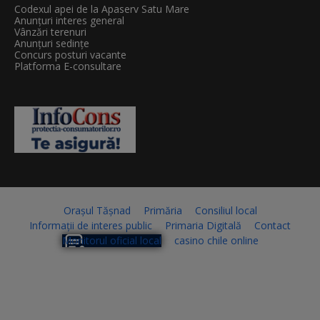
Codexul apei de la Apaserv Satu Mare
Anunțuri interes general
Vânzări terenuri
Anunțuri sedințe
Concurs posturi vacante
Platforma E-consultare
Orașul Tășnad
Primăria
Consiliul local
Informații de interes public
Primaria Digitală
Contact
Monitorul oficial local
casino chile online