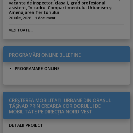
vacante de Inspector, clasa I, grad profesional
asistent, în cadrul Compartimentului Urbanism și
Amenajarea Teritoriului
20 iulie, 2026
1 document
VEZI TOATE ...
PROGRAMĂRI ONLINE BULETINE
PROGRAMARE ONLINE
CREŞTEREA MOBILITĂŢII URBANE DIN ORAŞUL
TĂŞNAD PRIN CREAREA CORIDORULUI DE
MOBILITATE PE DIRECŢIA NORD-VEST
DETALII PROIECT