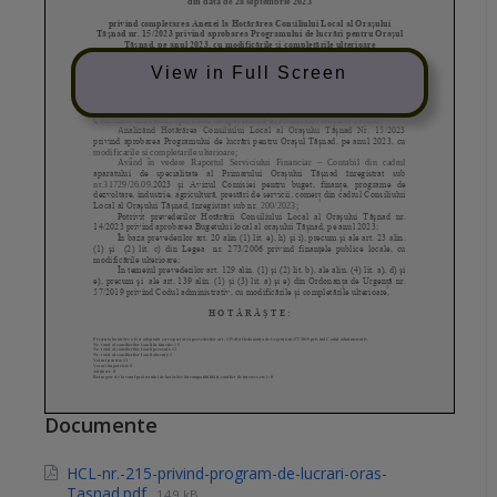
View in Full Screen
Documente
HCL-nr.-215-privind-program-de-lucrari-oras-
Tasnad.pdf
149 kB