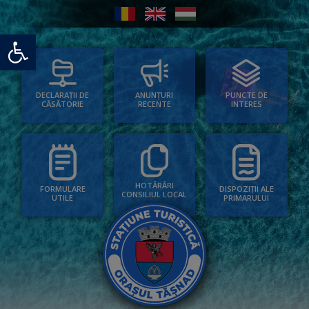
Deschide bara de unelte
PUNCTE DE
ANUNȚURI
DECLARAȚII DE
INTERES
RECENTE
CĂSĂTORIE
HOTĂRÂRI
FORMULARE
DISPOZIȚII ALE
CONSILIUL LOCAL
UTILE
PRIMARULUI