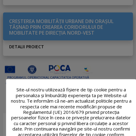
CREŞTEREA MOBILITĂŢII URBANE DIN ORAŞUL
TĂŞNAD PRIN CREAREA CORIDORULUI DE
MOBILITATE PE DIRECŢIA NORD-VEST
DETALII PROIECT
Site-ul nostru utilizează fişiere de tip cookie pentru a
personaliza și îmbunătăți experiența ta pe Website-ul
nostru. Te informăm că ne-am actualizat politicile pentru a
respecta cele mai recente modificări propuse de
Regulamentul (UE) 2016/679 privind protecția
persoanelor fizice în ceea ce privește prelucrarea datelor
cu caracter personal și privind libera circulație a acestor
date. Prin continuarea navigării pe site-ul nostru confirmi
acceptarea utilizării fişierelor de tip cookie conform