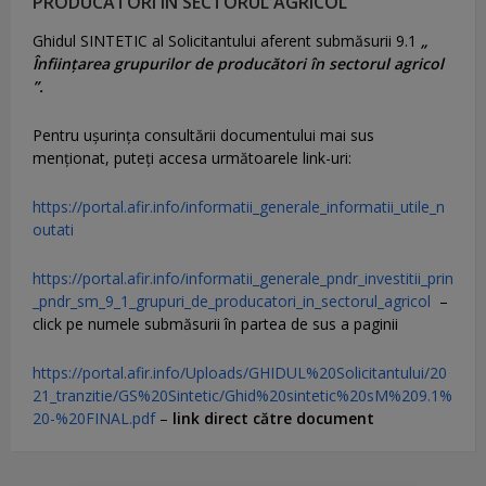
PRODUCĂTORI ÎN SECTORUL AGRICOL ”
Ghidul SINTETIC al Solicitantului aferent submăsurii 9.1
„
Înființarea grupurilor de producători în sectorul agricol
”.
Pentru uşurinţa consultării documentului mai sus
menţionat, puteţi accesa următoarele link-uri:
https://portal.afir.info/informatii_generale_informatii_utile_n
outati
https://portal.afir.info/informatii_generale_pndr_investitii_prin
_pndr_sm_9_1_grupuri_de_producatori_in_sectorul_agricol
–
click pe numele submăsurii în partea de sus a paginii
https://portal.afir.info/Uploads/GHIDUL%20Solicitantului/20
21_tranzitie/GS%20Sintetic/Ghid%20sintetic%20sM%209.1%
20-%20FINAL.pdf
–
link direct către document