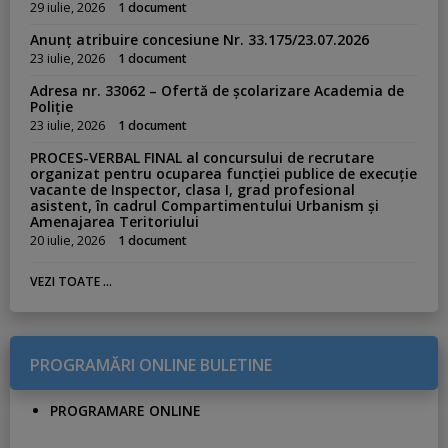
29 iulie, 2026
1 document
Anunț atribuire concesiune Nr. 33.175/23.07.2026
23 iulie, 2026
1 document
Adresa nr. 33062 – Ofertă de școlarizare Academia de
Poliție
23 iulie, 2026
1 document
PROCES-VERBAL FINAL al concursului de recrutare
organizat pentru ocuparea funcției publice de execuție
vacante de Inspector, clasa I, grad profesional
asistent, în cadrul Compartimentului Urbanism și
Amenajarea Teritoriului
20 iulie, 2026
1 document
VEZI TOATE ...
PROGRAMĂRI ONLINE BULETINE
PROGRAMARE ONLINE