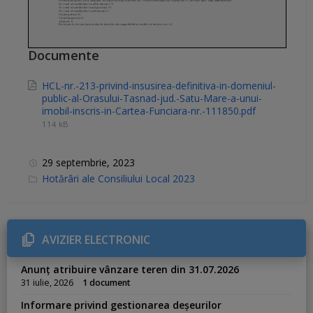
Documente
HCL-nr.-213-privind-insusirea-definitiva-in-domeniul-
public-al-Orasului-Tasnad-jud.-Satu-Mare-a-unui-
imobil-inscris-in-Cartea-Funciara-nr.-111850.pdf
114 kB
29 septembrie, 2023
C
Hotărâri ale Consiliului Local 2023
a
t
e
g
o
r
AVIZIER ELECTRONIC
i
e
s
Anunț atribuire vânzare teren din 31.07.2026
:
31 iulie, 2026
1 document
Informare privind gestionarea deșeurilor