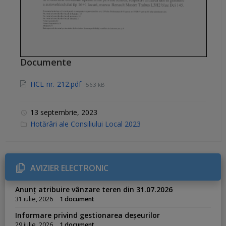
Documente
HCL-nr.-212.pdf
563 kB
13 septembrie, 2023
C
Hotărâri ale Consiliului Local 2023
a
t
e
g
o
r
AVIZIER ELECTRONIC
i
e
s
Anunț atribuire vânzare teren din 31.07.2026
:
31 iulie, 2026
1 document
Informare privind gestionarea deșeurilor
29 iulie, 2026
1 document