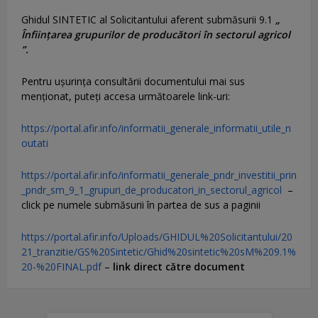
Ghidul SINTETIC al Solicitantului aferent submăsurii 9.1
„
Înființarea grupurilor de producători în sectorul agricol
”.
Pentru uşurinţa consultării documentului mai sus
menţionat, puteţi accesa următoarele link-uri:
https://portal.afir.info/informatii_generale_informatii_utile_n
outati
https://portal.afir.info/informatii_generale_pndr_investitii_prin
_pndr_sm_9_1_grupuri_de_producatori_in_sectorul_agricol
–
click pe numele submăsurii în partea de sus a paginii
https://portal.afir.info/Uploads/GHIDUL%20Solicitantului/20
21_tranzitie/GS%20Sintetic/Ghid%20sintetic%20sM%209.1%
20-%20FINAL.pdf
–
link direct către document