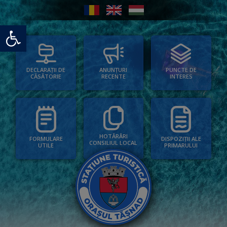
Deschide bara de unelte
PUNCTE DE
ANUNȚURI
DECLARAȚII DE
INTERES
RECENTE
CĂSĂTORIE
HOTĂRÂRI
FORMULARE
DISPOZIȚII ALE
CONSILIUL LOCAL
UTILE
PRIMARULUI