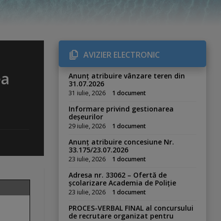
AVIZIER ELECTRONIC
ea
Anunț atribuire vânzare teren din
31.07.2026
31 iulie, 2026
1 document
Informare privind gestionarea
deșeurilor
29 iulie, 2026
1 document
Anunț atribuire concesiune Nr.
33.175/23.07.2026
23 iulie, 2026
1 document
Adresa nr. 33062 – Ofertă de
școlarizare Academia de Poliție
23 iulie, 2026
1 document
PROCES-VERBAL FINAL al concursului
de recrutare organizat pentru