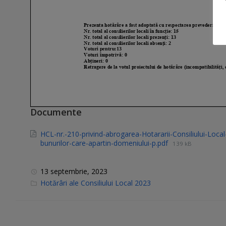
Documente
HCL-nr.-210-privind-abrogarea-Hotararii-Consiliului-Loca
bunurilor-care-apartin-domeniului-p.pdf
139 kB
13 septembrie, 2023
C
Hotărâri ale Consiliului Local 2023
a
t
e
g
o
r