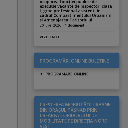
ocuparea funcției publice de
execuție vacante de Inspector, clasa
I, grad profesional asistent, în
cadrul Compartimentului Urbanism
și Amenajarea Teritoriului
20 iulie, 2026
1 document
VEZI TOATE ...
PROGRAMĂRI ONLINE BULETINE
PROGRAMARE ONLINE
CREŞTEREA MOBILITĂŢII URBANE
DIN ORAŞUL TĂŞNAD PRIN
CREAREA CORIDORULUI DE
MOBILITATE PE DIRECŢIA NORD-
VEST