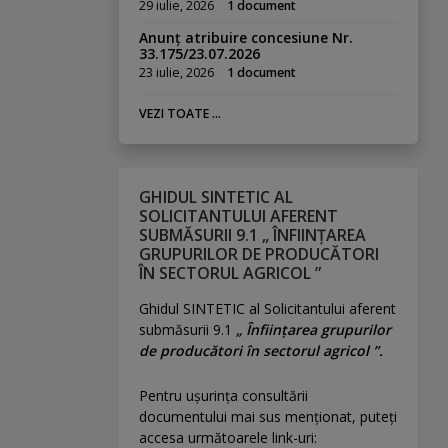
29 iulie, 2026
1 document
Anunț atribuire concesiune Nr.
33.175/23.07.2026
23 iulie, 2026
1 document
VEZI TOATE ...
GHIDUL SINTETIC AL
SOLICITANTULUI AFERENT
SUBMĂSURII 9.1 „ ÎNFIINȚAREA
GRUPURILOR DE PRODUCĂTORI
ÎN SECTORUL AGRICOL ”
Ghidul SINTETIC al Solicitantului aferent
submăsurii 9.1
„ Înființarea grupurilor
de producători în sectorul agricol ”.
Pentru uşurinţa consultării
documentului mai sus menţionat, puteţi
accesa următoarele link-uri: