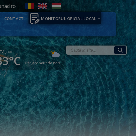
snad.ro
CONTACT
MONITORUL OFICIAL LOCAL
Tăşnad
33°C
Cer acoperit de nori