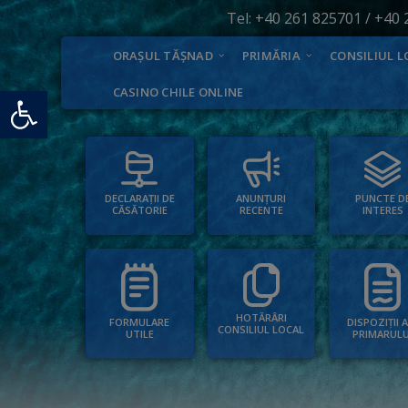
Tel:
+40 261 825701
/
+40 
ORAȘUL TĂȘNAD
PRIMĂRIA
CONSILIUL L
Deschide bara de unelte
CASINO CHILE ONLINE
PUNCTE D
ANUNȚURI
DECLARAȚII DE
INTERES
RECENTE
CĂSĂTORIE
HOTĂRÂRI
FORMULARE
DISPOZIȚII 
CONSILIUL LOCAL
UTILE
PRIMARULU