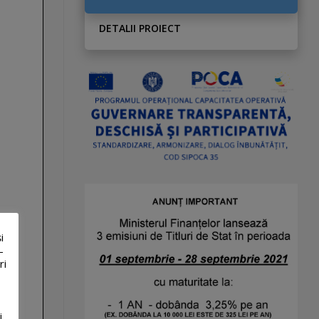
DETALII PROIECT
i
-
ri
i