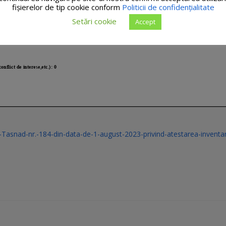
fişierelor de tip cookie conform
Politicii de confidențialitate
Setări cookie
Accept
l-Tasnad-nr.-184-din-data-de-1-august-2023-privind-atestarea-inventar