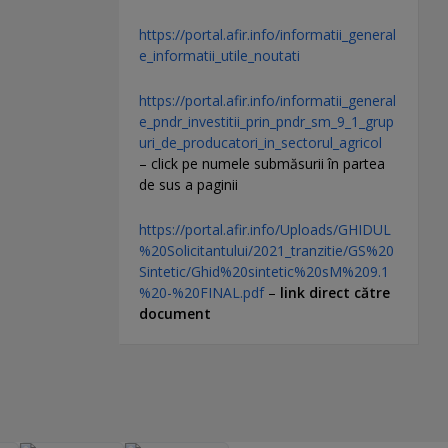
https://portal.afir.info/informatii_general
e_informatii_utile_noutati
https://portal.afir.info/informatii_general
e_pndr_investitii_prin_pndr_sm_9_1_grup
uri_de_producatori_in_sectorul_agricol
– click pe numele submăsurii în partea
de sus a paginii
https://portal.afir.info/Uploads/GHIDUL
%20Solicitantului/2021_tranzitie/GS%20
Sintetic/Ghid%20sintetic%20sM%209.1
%20-%20FINAL.pdf
–
link direct către
document