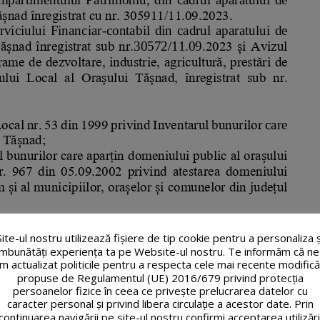
Site-ul nostru utilizează fişiere de tip cookie pentru a personaliza ș
îmbunătăți experiența ta pe Website-ul nostru. Te informăm că ne
m actualizat politicile pentru a respecta cele mai recente modifică
propuse de Regulamentul (UE) 2016/679 privind protecția
persoanelor fizice în ceea ce privește prelucrarea datelor cu
caracter personal și privind libera circulație a acestor date. Prin
continuarea navigării pe site-ul nostru confirmi acceptarea utilizări