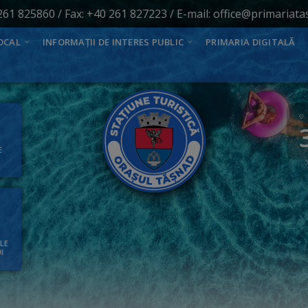
261 825860
/ Fax: +40 261 827223 / E-mail:
office@primariata
OCAL
INFORMAȚII DE INTERES PUBLIC
PRIMARIA DIGITALĂ
E
ALE
I