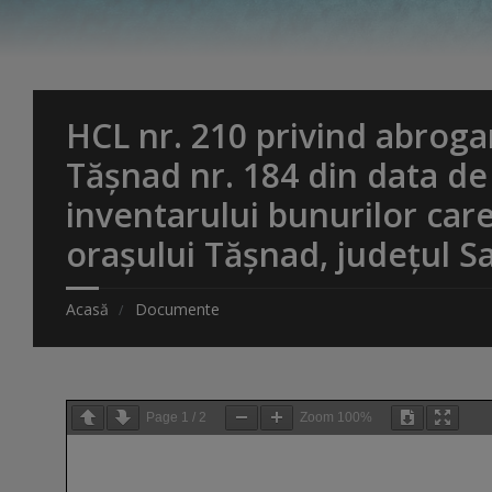
HCL nr. 210 privind abrogar
Tășnad nr. 184 din data de
inventarului bunurilor care
orașului Tășnad, județul S
Acasă
Documente
Page
1
/
2
Zoom
100%