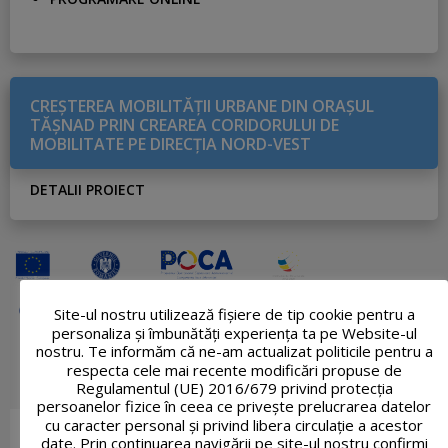
CREŞTEREA MOBILITĂŢII URBANE DIN ORAŞUL
TĂŞNAD PRIN CREAREA CORIDORULUI DE
MOBILITATE PE DIRECŢIA NORD-VEST
DETALII PROIECT
Site-ul nostru utilizează fişiere de tip cookie pentru a
personaliza și îmbunătăți experiența ta pe Website-ul
nostru. Te informăm că ne-am actualizat politicile pentru a
respecta cele mai recente modificări propuse de
Regulamentul (UE) 2016/679 privind protecția
persoanelor fizice în ceea ce privește prelucrarea datelor
cu caracter personal și privind libera circulație a acestor
date. Prin continuarea navigării pe site-ul nostru confirmi