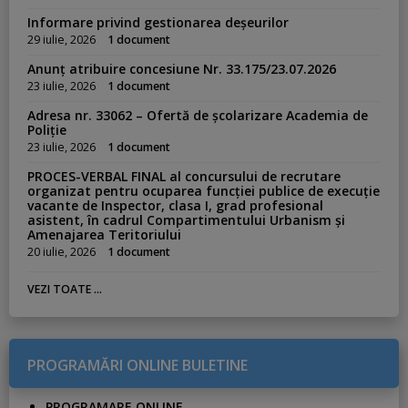
Informare privind gestionarea deșeurilor
29 iulie, 2026
1 document
Anunț atribuire concesiune Nr. 33.175/23.07.2026
23 iulie, 2026
1 document
Adresa nr. 33062 – Ofertă de școlarizare Academia de
Poliție
23 iulie, 2026
1 document
PROCES-VERBAL FINAL al concursului de recrutare
organizat pentru ocuparea funcției publice de execuție
vacante de Inspector, clasa I, grad profesional
asistent, în cadrul Compartimentului Urbanism și
Amenajarea Teritoriului
20 iulie, 2026
1 document
VEZI TOATE ...
PROGRAMĂRI ONLINE BULETINE
PROGRAMARE ONLINE