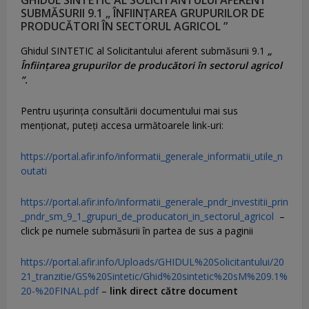
SUBMĂSURII 9.1 „ ÎNFIINȚAREA GRUPURILOR DE
PRODUCĂTORI ÎN SECTORUL AGRICOL ”
Ghidul SINTETIC al Solicitantului aferent submăsurii 9.1
„
Înființarea grupurilor de producători în sectorul agricol
”.
Pentru uşurinţa consultării documentului mai sus
menţionat, puteţi accesa următoarele link-uri:
https://portal.afir.info/informatii_generale_informatii_utile_n
outati
https://portal.afir.info/informatii_generale_pndr_investitii_prin
_pndr_sm_9_1_grupuri_de_producatori_in_sectorul_agricol
–
click pe numele submăsurii în partea de sus a paginii
https://portal.afir.info/Uploads/GHIDUL%20Solicitantului/20
21_tranzitie/GS%20Sintetic/Ghid%20sintetic%20sM%209.1%
20-%20FINAL.pdf
–
link direct către document