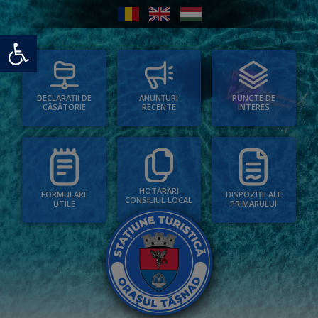
Deschide bara de unelte
PUNCTE DE
ANUNȚURI
DECLARAȚII DE
INTERES
RECENTE
CĂSĂTORIE
HOTĂRÂRI
FORMULARE
DISPOZIȚII ALE
CONSILIUL LOCAL
UTILE
PRIMARULUI