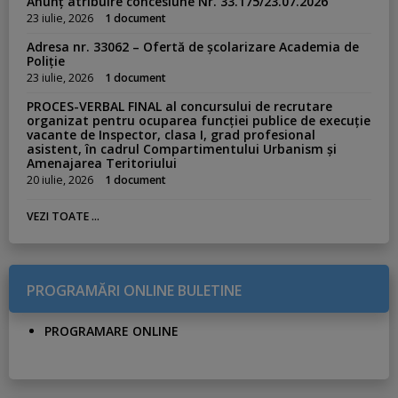
Anunț atribuire concesiune Nr. 33.175/23.07.2026
23 iulie, 2026
1 document
Adresa nr. 33062 – Ofertă de școlarizare Academia de
Poliție
23 iulie, 2026
1 document
PROCES-VERBAL FINAL al concursului de recrutare
organizat pentru ocuparea funcției publice de execuție
vacante de Inspector, clasa I, grad profesional
asistent, în cadrul Compartimentului Urbanism și
Amenajarea Teritoriului
20 iulie, 2026
1 document
VEZI TOATE ...
PROGRAMĂRI ONLINE BULETINE
PROGRAMARE ONLINE