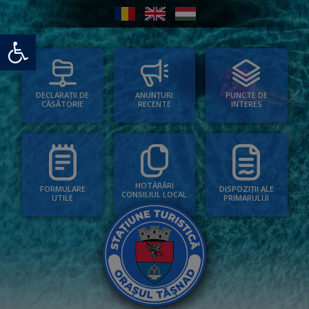
Deschide bara de unelte
PUNCTE DE
ANUNȚURI
DECLARAȚII DE
INTERES
RECENTE
CĂSĂTORIE
HOTĂRÂRI
FORMULARE
DISPOZIȚII ALE
CONSILIUL LOCAL
UTILE
PRIMARULUI