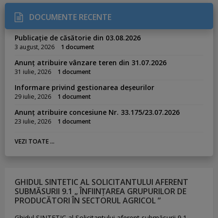
DOCUMENTE RECENTE
Publicație de căsătorie din 03.08.2026
3 august, 2026
1 document
Anunț atribuire vânzare teren din 31.07.2026
31 iulie, 2026
1 document
Informare privind gestionarea deșeurilor
29 iulie, 2026
1 document
Anunț atribuire concesiune Nr. 33.175/23.07.2026
23 iulie, 2026
1 document
VEZI TOATE ...
GHIDUL SINTETIC AL SOLICITANTULUI AFERENT
SUBMĂSURII 9.1 „ ÎNFIINȚAREA GRUPURILOR DE
PRODUCĂTORI ÎN SECTORUL AGRICOL ”
Ghidul SINTETIC al Solicitantului aferent submăsurii 9.1
„