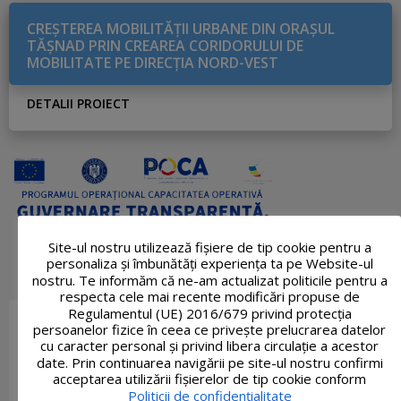
CREŞTEREA MOBILITĂŢII URBANE DIN ORAŞUL
TĂŞNAD PRIN CREAREA CORIDORULUI DE
MOBILITATE PE DIRECŢIA NORD-VEST
DETALII PROIECT
Site-ul nostru utilizează fişiere de tip cookie pentru a
personaliza și îmbunătăți experiența ta pe Website-ul
nostru. Te informăm că ne-am actualizat politicile pentru a
respecta cele mai recente modificări propuse de
Regulamentul (UE) 2016/679 privind protecția
persoanelor fizice în ceea ce privește prelucrarea datelor
cu caracter personal și privind libera circulație a acestor
date. Prin continuarea navigării pe site-ul nostru confirmi
acceptarea utilizării fişierelor de tip cookie conform
Politicii de confidențialitate