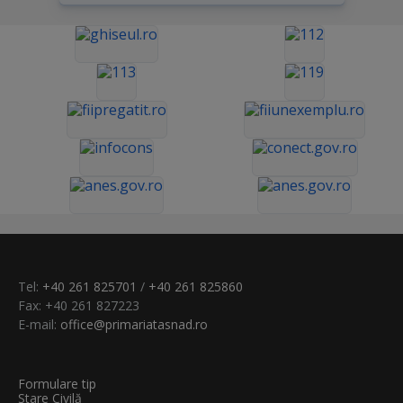
Tel:
+40 261 825701
/
+40 261 825860
Fax: +40 261 827223
E-mail:
office@primariatasnad.ro
Formulare tip
Stare Civilă