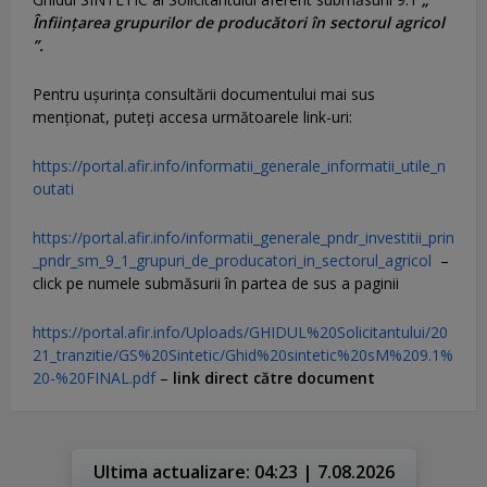
Înființarea grupurilor de producători în sectorul agricol
”.
Pentru uşurinţa consultării documentului mai sus
menţionat, puteţi accesa următoarele link-uri:
https://portal.afir.info/informatii_generale_informatii_utile_n
outati
https://portal.afir.info/informatii_generale_pndr_investitii_prin
_pndr_sm_9_1_grupuri_de_producatori_in_sectorul_agricol
–
click pe numele submăsurii în partea de sus a paginii
https://portal.afir.info/Uploads/GHIDUL%20Solicitantului/20
21_tranzitie/GS%20Sintetic/Ghid%20sintetic%20sM%209.1%
20-%20FINAL.pdf
–
link direct către document
Ultima actualizare: 04:23 | 7.08.2026