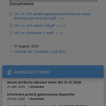
Documente
HCL-nr.-201-privind-aprobarea-preturilor-pt-masa-
lemnoasa-pe-anul-2023.pdf
5 kB
HCL-nr.-201-anexe-5-8.pdf
135 kB
HCL-nr.-201anexe-1-4.pdf
89 kB
31 august, 2023
C
Hotărâri ale Consiliului Local 2023
a
t
e
g
o
r
AVIZIER ELECTRONIC
i
e
s
Anunț atribuire vânzare teren din 31.07.2026
:
31 iulie, 2026
1 document
Informare privind gestionarea deșeurilor
29 iulie, 2026
1 document