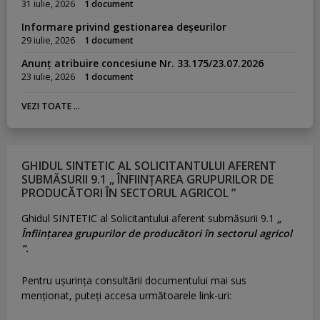
31 iulie, 2026
1 document
Informare privind gestionarea deșeurilor
29 iulie, 2026
1 document
Anunț atribuire concesiune Nr. 33.175/23.07.2026
23 iulie, 2026
1 document
VEZI TOATE ...
GHIDUL SINTETIC AL SOLICITANTULUI AFERENT
SUBMĂSURII 9.1 „ ÎNFIINȚAREA GRUPURILOR DE
PRODUCĂTORI ÎN SECTORUL AGRICOL ”
Ghidul SINTETIC al Solicitantului aferent submăsurii 9.1
„
Înființarea grupurilor de producători în sectorul agricol
”.
Pentru uşurinţa consultării documentului mai sus
menţionat, puteţi accesa următoarele link-uri: