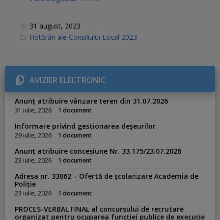
31 august, 2023
C
Hotărâri ale Consiliului Local 2023
a
t
e
g
o
r
AVIZIER ELECTRONIC
i
e
s
Anunț atribuire vânzare teren din 31.07.2026
:
31 iulie, 2026
1 document
Informare privind gestionarea deșeurilor
29 iulie, 2026
1 document
Anunț atribuire concesiune Nr. 33.175/23.07.2026
23 iulie, 2026
1 document
Adresa nr. 33062 – Ofertă de școlarizare Academia de
Poliție
23 iulie, 2026
1 document
PROCES-VERBAL FINAL al concursului de recrutare
organizat pentru ocuparea funcției publice de execuție