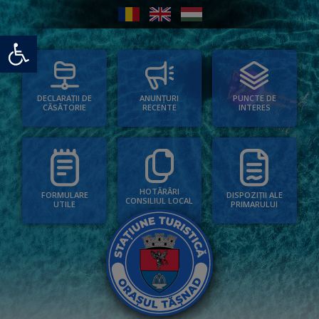
Deschide bara de unelte
PUNCTE DE
ANUNȚURI
DECLARAȚII DE
INTERES
RECENTE
CĂSĂTORIE
HOTĂRÂRI
FORMULARE
DISPOZIȚII ALE
CONSILIUL LOCAL
UTILE
PRIMARULUI