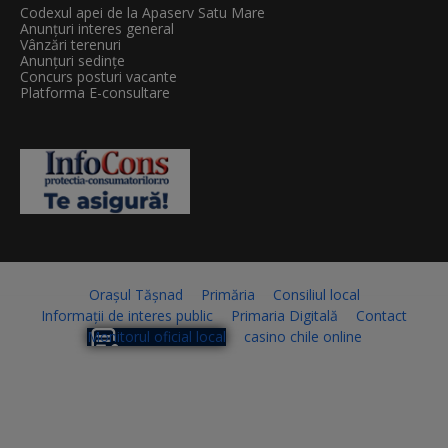
Codexul apei de la Apaserv Satu Mare
Anunțuri interes general
Vânzări terenuri
Anunțuri sedințe
Concurs posturi vacante
Platforma E-consultare
Orașul Tășnad
Primăria
Consiliul local
Informații de interes public
Primaria Digitală
Contact
Monitorul oficial local
casino chile online