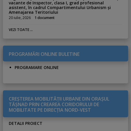
vacante de Inspector, clasa I, grad profesional
asistent, în cadrul Compartimentului Urbanism și
Amenajarea Teritoriului
20 iulie, 2026
1 document
VEZI TOATE ...
PROGRAMĂRI ONLINE BULETINE
PROGRAMARE ONLINE
CREŞTEREA MOBILITĂŢII URBANE DIN ORAŞUL
TĂŞNAD PRIN CREAREA CORIDORULUI DE
MOBILITATE PE DIRECŢIA NORD-VEST
DETALII PROIECT