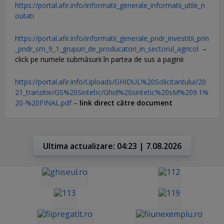
https://portal.afir.info/informatii_generale_informatii_utile_n
outati
https://portal.afir.info/informatii_generale_pndr_investitii_prin
_pndr_sm_9_1_grupuri_de_producatori_in_sectorul_agricol
–
click pe numele submăsurii în partea de sus a paginii
https://portal.afir.info/Uploads/GHIDUL%20Solicitantului/20
21_tranzitie/GS%20Sintetic/Ghid%20sintetic%20sM%209.1%
20-%20FINAL.pdf
–
link direct către document
Ultima actualizare: 04:23 | 7.08.2026