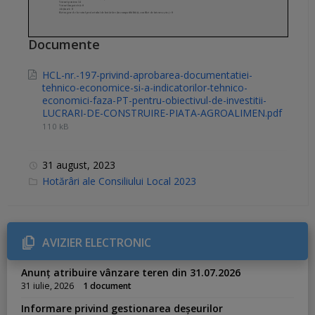
Documente
HCL-nr.-197-privind-aprobarea-documentatiei-
tehnico-economice-si-a-indicatorilor-tehnico-
economici-faza-PT-pentru-obiectivul-de-investitii-
LUCRARI-DE-CONSTRUIRE-PIATA-AGROALIMEN.pdf
110 kB
31 august, 2023
C
Hotărâri ale Consiliului Local 2023
a
t
e
g
o
r
AVIZIER ELECTRONIC
i
e
s
Anunț atribuire vânzare teren din 31.07.2026
:
31 iulie, 2026
1 document
Informare privind gestionarea deșeurilor