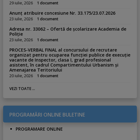
29 iulie, 2026
1 document
Anunț atribuire concesiune Nr. 33.175/23.07.2026
23 iulie, 2026
1 document
Adresa nr. 33062 – Ofertă de școlarizare Academia de
Poliție
23 iulie, 2026
1 document
PROCES-VERBAL FINAL al concursului de recrutare
organizat pentru ocuparea funcției publice de execuție
vacante de Inspector, clasa I, grad profesional
asistent, în cadrul Compartimentului Urbanism și
Amenajarea Teritoriului
20 iulie, 2026
1 document
VEZI TOATE ...
PROGRAMĂRI ONLINE BULETINE
PROGRAMARE ONLINE