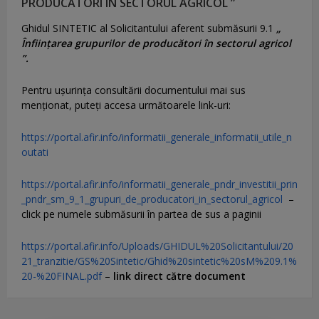
PRODUCĂTORI ÎN SECTORUL AGRICOL ”
Ghidul SINTETIC al Solicitantului aferent submăsurii 9.1
„
Înființarea grupurilor de producători în sectorul agricol
”.
Pentru uşurinţa consultării documentului mai sus
menţionat, puteţi accesa următoarele link-uri:
https://portal.afir.info/informatii_generale_informatii_utile_n
outati
https://portal.afir.info/informatii_generale_pndr_investitii_prin
_pndr_sm_9_1_grupuri_de_producatori_in_sectorul_agricol
–
click pe numele submăsurii în partea de sus a paginii
https://portal.afir.info/Uploads/GHIDUL%20Solicitantului/20
21_tranzitie/GS%20Sintetic/Ghid%20sintetic%20sM%209.1%
20-%20FINAL.pdf
–
link direct către document