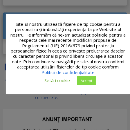
CREŞTEREA MOBILITĂŢII URBANE DIN ORAŞUL
Site-ul nostru utilizează fişiere de tip cookie pentru a
TĂŞNAD PRIN CREAREA CORIDORULUI DE
personaliza și îmbunătăți experiența ta pe Website-ul
MOBILITATE PE DIRECŢIA NORD-VEST
nostru. Te informăm că ne-am actualizat politicile pentru a
respecta cele mai recente modificări propuse de
DETALII PROIECT
Regulamentul (UE) 2016/679 privind protecția
persoanelor fizice în ceea ce privește prelucrarea datelor
cu caracter personal și privind libera circulație a acestor
date. Prin continuarea navigării pe site-ul nostru confirmi
acceptarea utilizării fişierelor de tip cookie conform
Politicii de confidențialitate
Setări cookie
Accept