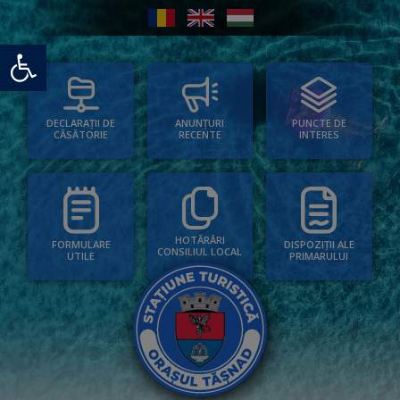
Deschide bara de unelte
PUNCTE DE
ANUNȚURI
DECLARAȚII DE
INTERES
RECENTE
CĂSĂTORIE
HOTĂRÂRI
FORMULARE
DISPOZIȚII ALE
CONSILIUL LOCAL
UTILE
PRIMARULUI