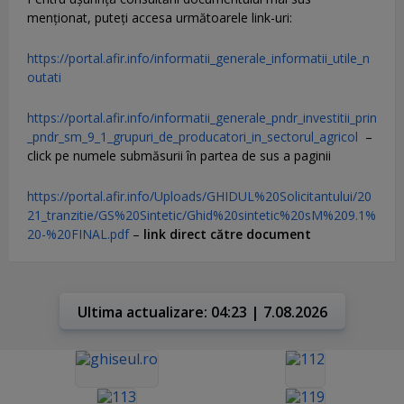
menţionat, puteţi accesa următoarele link-uri:
https://portal.afir.info/informatii_generale_informatii_utile_n
outati
https://portal.afir.info/informatii_generale_pndr_investitii_prin
_pndr_sm_9_1_grupuri_de_producatori_in_sectorul_agricol
–
click pe numele submăsurii în partea de sus a paginii
https://portal.afir.info/Uploads/GHIDUL%20Solicitantului/20
21_tranzitie/GS%20Sintetic/Ghid%20sintetic%20sM%209.1%
20-%20FINAL.pdf
–
link direct către document
Ultima actualizare: 04:23 | 7.08.2026