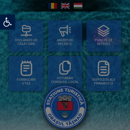
Deschide bara de unelte
PUNCTE DE
ANUNȚURI
DECLARAȚII DE
INTERES
RECENTE
CĂSĂTORIE
HOTĂRÂRI
FORMULARE
DISPOZIȚII ALE
CONSILIUL LOCAL
UTILE
PRIMARULUI