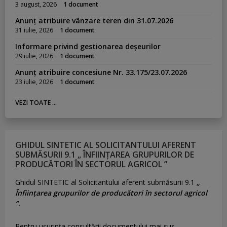
3 august, 2026
1 document
Anunț atribuire vânzare teren din 31.07.2026
31 iulie, 2026
1 document
Informare privind gestionarea deșeurilor
29 iulie, 2026
1 document
Anunț atribuire concesiune Nr. 33.175/23.07.2026
23 iulie, 2026
1 document
VEZI TOATE ...
GHIDUL SINTETIC AL SOLICITANTULUI AFERENT
SUBMĂSURII 9.1 „ ÎNFIINȚAREA GRUPURILOR DE
PRODUCĂTORI ÎN SECTORUL AGRICOL ”
Ghidul SINTETIC al Solicitantului aferent submăsurii 9.1
„
Înființarea grupurilor de producători în sectorul agricol
”.
Pentru uşurinţa consultării documentului mai sus