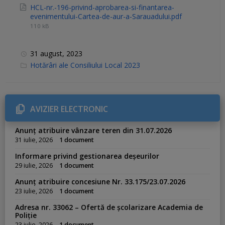
HCL-nr.-196-privind-aprobarea-si-finantarea-
evenimentului-Cartea-de-aur-a-Sarauadului.pdf
110 kB
31 august, 2023
C
Hotărâri ale Consiliului Local 2023
a
t
e
g
o
r
AVIZIER ELECTRONIC
i
e
s
Anunț atribuire vânzare teren din 31.07.2026
:
31 iulie, 2026
1 document
Informare privind gestionarea deșeurilor
29 iulie, 2026
1 document
Anunț atribuire concesiune Nr. 33.175/23.07.2026
23 iulie, 2026
1 document
Adresa nr. 33062 – Ofertă de școlarizare Academia de
Poliție
23 iulie, 2026
1 document