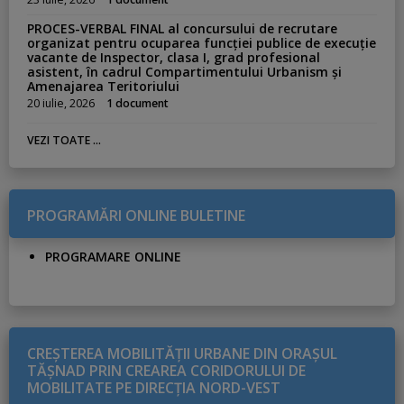
PROCES-VERBAL FINAL al concursului de recrutare
organizat pentru ocuparea funcției publice de execuție
vacante de Inspector, clasa I, grad profesional
asistent, în cadrul Compartimentului Urbanism și
Amenajarea Teritoriului
20 iulie, 2026
1 document
VEZI TOATE ...
PROGRAMĂRI ONLINE BULETINE
PROGRAMARE ONLINE
CREŞTEREA MOBILITĂŢII URBANE DIN ORAŞUL
TĂŞNAD PRIN CREAREA CORIDORULUI DE
MOBILITATE PE DIRECŢIA NORD-VEST