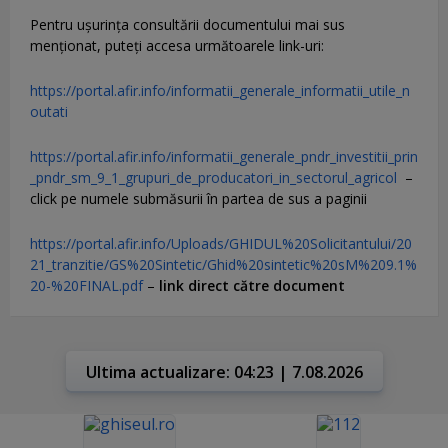
Pentru uşurinţa consultării documentului mai sus
menţionat, puteţi accesa următoarele link-uri:
https://portal.afir.info/informatii_generale_informatii_utile_n
outati
https://portal.afir.info/informatii_generale_pndr_investitii_prin
_pndr_sm_9_1_grupuri_de_producatori_in_sectorul_agricol
–
click pe numele submăsurii în partea de sus a paginii
https://portal.afir.info/Uploads/GHIDUL%20Solicitantului/20
21_tranzitie/GS%20Sintetic/Ghid%20sintetic%20sM%209.1%
20-%20FINAL.pdf
–
link direct către document
Ultima actualizare: 04:23 | 7.08.2026