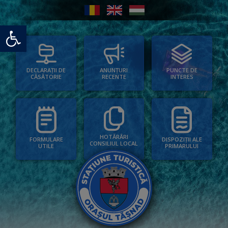
Deschide bara de unelte
PUNCTE DE
ANUNȚURI
DECLARAȚII DE
INTERES
RECENTE
CĂSĂTORIE
HOTĂRÂRI
FORMULARE
DISPOZIȚII ALE
CONSILIUL LOCAL
UTILE
PRIMARULUI