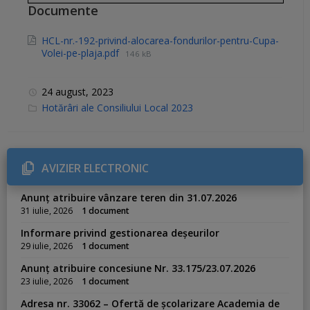
Documente
HCL-nr.-192-privind-alocarea-fondurilor-pentru-Cupa-
Volei-pe-plaja.pdf
146 kB
24 august, 2023
C
Hotărâri ale Consiliului Local 2023
a
t
e
g
o
r
AVIZIER ELECTRONIC
i
e
s
Anunț atribuire vânzare teren din 31.07.2026
:
31 iulie, 2026
1 document
Informare privind gestionarea deșeurilor
29 iulie, 2026
1 document
Anunț atribuire concesiune Nr. 33.175/23.07.2026
23 iulie, 2026
1 document
Adresa nr. 33062 – Ofertă de școlarizare Academia de