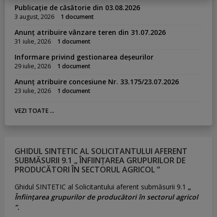
Publicație de căsătorie din 03.08.2026
3 august, 2026
1 document
Anunț atribuire vânzare teren din 31.07.2026
31 iulie, 2026
1 document
Informare privind gestionarea deșeurilor
29 iulie, 2026
1 document
Anunț atribuire concesiune Nr. 33.175/23.07.2026
23 iulie, 2026
1 document
VEZI TOATE ...
GHIDUL SINTETIC AL SOLICITANTULUI AFERENT
SUBMĂSURII 9.1 „ ÎNFIINȚAREA GRUPURILOR DE
PRODUCĂTORI ÎN SECTORUL AGRICOL ”
Ghidul SINTETIC al Solicitantului aferent submăsurii 9.1
„
Înființarea grupurilor de producători în sectorul agricol
”.