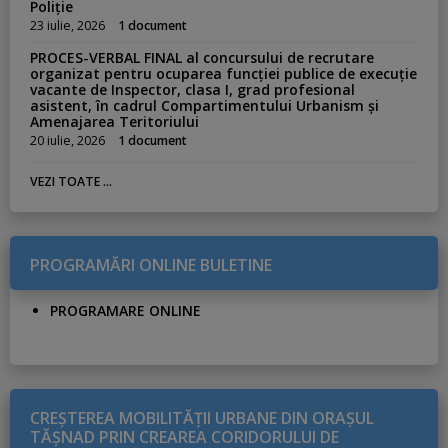
Poliție
23 iulie, 2026
1 document
PROCES-VERBAL FINAL al concursului de recrutare
organizat pentru ocuparea funcției publice de execuție
vacante de Inspector, clasa I, grad profesional
asistent, în cadrul Compartimentului Urbanism și
Amenajarea Teritoriului
20 iulie, 2026
1 document
VEZI TOATE ...
PROGRAMĂRI ONLINE BULETINE
PROGRAMARE ONLINE
CREŞTEREA MOBILITĂŢII URBANE DIN ORAŞUL
TĂŞNAD PRIN CREAREA CORIDORULUI DE