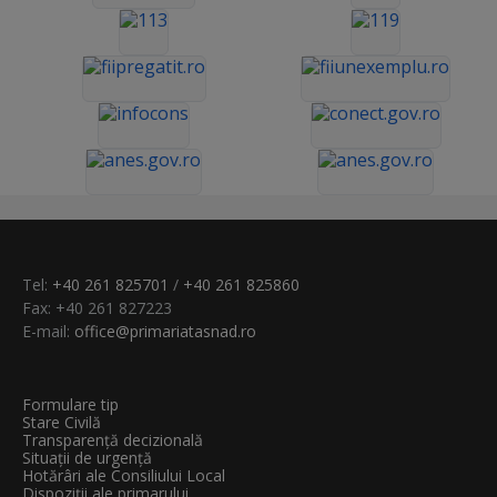
Tel:
+40 261 825701
/
+40 261 825860
Fax: +40 261 827223
E-mail:
office@primariatasnad.ro
Formulare tip
Stare Civilă
Transparenţă decizională
Situații de urgență
Hotărâri ale Consiliului Local
Dispoziții ale primarului