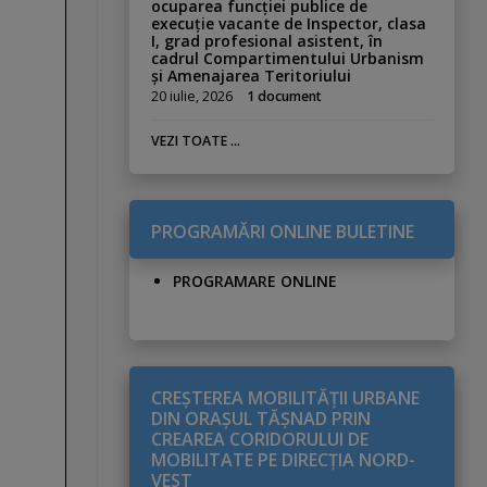
ocuparea funcției publice de
execuție vacante de Inspector, clasa
I, grad profesional asistent, în
cadrul Compartimentului Urbanism
și Amenajarea Teritoriului
20 iulie, 2026
1 document
VEZI TOATE ...
PROGRAMĂRI ONLINE BULETINE
PROGRAMARE ONLINE
CREŞTEREA MOBILITĂŢII URBANE
DIN ORAŞUL TĂŞNAD PRIN
CREAREA CORIDORULUI DE
MOBILITATE PE DIRECŢIA NORD-
VEST