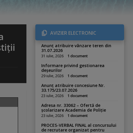
AVIZIER ELECTRONIC
a
iții
Anunț atribuire vânzare teren din
31.07.2026
31 iulie, 2026
1 document
Informare privind gestionarea
deșeurilor
29 iulie, 2026
1 document
Anunț atribuire concesiune Nr.
33.175/23.07.2026
23 iulie, 2026
1 document
Adresa nr. 33062 – Ofertă de
școlarizare Academia de Poliție
23 iulie, 2026
1 document
PROCES-VERBAL FINAL al concursului
de recrutare organizat pentru