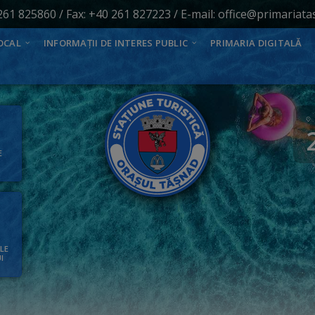
261 825860
/ Fax: +40 261 827223 / E-mail:
office@primariata
OCAL
INFORMAȚII DE INTERES PUBLIC
PRIMARIA DIGITALĂ
E
ALE
I