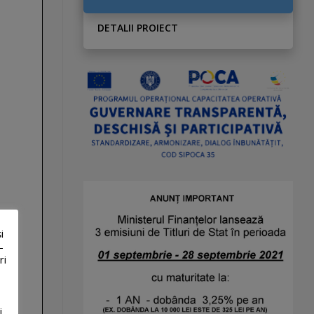
DETALII PROIECT
i
-
ri
i