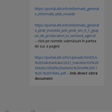
https://portal.afir.info/informatii_general
e_informatii_utile_noutati
https://portal.afir.info/informatii_general
e_pndr_investitii_prin_pndr_sm_9_1_grup
uri_de_producatori_in_sectorul_agricol
– click pe numele submăsurii în partea
de sus a paginii
https://portal.afir.info/Uploads/GHIDUL
%20Solicitantului/2021_tranzitie/GS%20
Sintetic/Ghid%20sintetic%20sM%209.1
%20-%20FINAL.pdf
–
link direct către
document