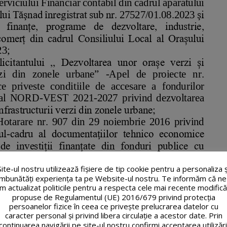
Site-ul nostru utilizează fişiere de tip cookie pentru a personaliza ș
îmbunătăți experiența ta pe Website-ul nostru. Te informăm că ne
m actualizat politicile pentru a respecta cele mai recente modifică
propuse de Regulamentul (UE) 2016/679 privind protecția
persoanelor fizice în ceea ce privește prelucrarea datelor cu
caracter personal și privind libera circulație a acestor date. Prin
continuarea navigării pe site-ul nostru confirmi acceptarea utilizări