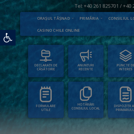
Tel:
+40 261 825701
/
+40 
ORAȘUL TĂȘNAD
PRIMĂRIA
CONSILIUL L
Deschide bara de unelte
CASINO CHILE ONLINE
PUNCTE D
ANUNȚURI
DECLARAȚII DE
INTERES
RECENTE
CĂSĂTORIE
HOTĂRÂRI
FORMULARE
DISPOZIȚII 
CONSILIUL LOCAL
UTILE
PRIMARULU