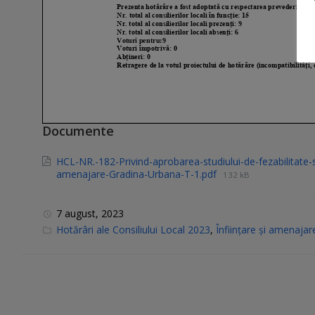
Documente
HCL-NR.-182-Privind-aprobarea-studiului-de-fezabilitate-si-
amenajare-Gradina-Urbana-T-1.pdf
132 kB
7 august, 2023
C
Hotărâri ale Consiliului Local 2023
,
Înființare și amenaja
a
t
e
g
o
r
i
e