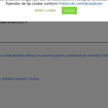
fişierelor de tip cookie conform
Politicii de confidențialitate
Setări cookie
Accept
a-indicatorilor-tehnico-economici-pentru-obiectivul-de-investitii-Infii
re Grădina Urbană Tășnad