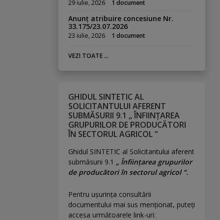
29 iulie, 2026
1 document
Anunț atribuire concesiune Nr.
33.175/23.07.2026
23 iulie, 2026
1 document
VEZI TOATE ...
GHIDUL SINTETIC AL
SOLICITANTULUI AFERENT
SUBMĂSURII 9.1 „ ÎNFIINȚAREA
GRUPURILOR DE PRODUCĂTORI
ÎN SECTORUL AGRICOL ”
Ghidul SINTETIC al Solicitantului aferent
submăsurii 9.1
„ Înființarea grupurilor
de producători în sectorul agricol ”.
Pentru uşurinţa consultării
documentului mai sus menţionat, puteţi
accesa următoarele link-uri: