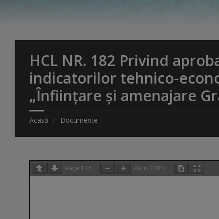
HCL NR. 182 Privind aprobar
indicatorilor tehnico-econo
„Înființare și amenajare 
Acasă
Documente
Page
1
/
5
Zoom
100%