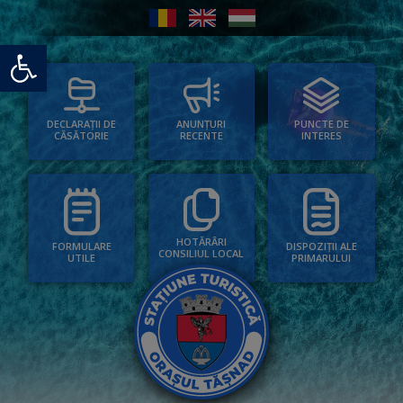
Deschide bara de unelte
PUNCTE DE
ANUNȚURI
DECLARAȚII DE
INTERES
RECENTE
CĂSĂTORIE
HOTĂRÂRI
FORMULARE
DISPOZIȚII ALE
CONSILIUL LOCAL
UTILE
PRIMARULUI