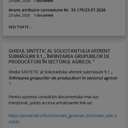
29 iulie, 2026
1 document
Anunț atribuire concesiune Nr. 33.175/23.07.2026
23 iulie, 2026
1 document
VEZI TOATE ...
GHIDUL SINTETIC AL SOLICITANTULUI AFERENT
SUBMĂSURII 9.1 „ ÎNFIINȚAREA GRUPURILOR DE
PRODUCĂTORI ÎN SECTORUL AGRICOL ”
Ghidul SINTETIC al Solicitantului aferent submăsurii 9.1
„
Înființarea grupurilor de producători în sectorul agricol
”.
Pentru uşurinţa consultării documentului mai sus
menţionat, puteţi accesa următoarele link-uri:
https://portal.afir.info/informatii_generale_informatii_utile_n
outati