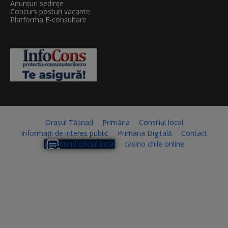
Anunțuri sedințe
Concurs posturi vacante
Platforma E-consultare
Orașul Tășnad
Primăria
Consiliul local
Informații de interes public
Primaria Digitală
Contact
Monitorul oficial local
casino chile online