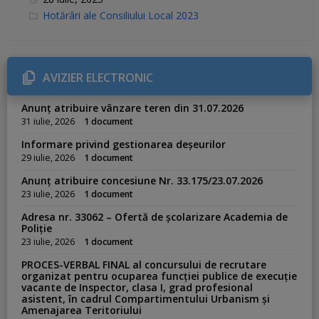
C
Hotărâri ale Consiliului Local 2023
a
t
e
g
o
r
AVIZIER ELECTRONIC
i
e
s
Anunț atribuire vânzare teren din 31.07.2026
:
31 iulie, 2026
1 document
Informare privind gestionarea deșeurilor
29 iulie, 2026
1 document
Anunț atribuire concesiune Nr. 33.175/23.07.2026
23 iulie, 2026
1 document
Adresa nr. 33062 – Ofertă de școlarizare Academia de
Poliție
23 iulie, 2026
1 document
PROCES-VERBAL FINAL al concursului de recrutare
organizat pentru ocuparea funcției publice de execuție
vacante de Inspector, clasa I, grad profesional
asistent, în cadrul Compartimentului Urbanism și
Amenajarea Teritoriului