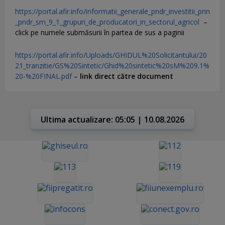
https://portal.afir.info/informatii_generale_pndr_investitii_prin
_pndr_sm_9_1_grupuri_de_producatori_in_sectorul_agricol
–
click pe numele submăsurii în partea de sus a paginii
https://portal.afir.info/Uploads/GHIDUL%20Solicitantului/20
21_tranzitie/GS%20Sintetic/Ghid%20sintetic%20sM%209.1%
20-%20FINAL.pdf
–
link direct către document
Ultima actualizare: 05:05 | 10.08.2026