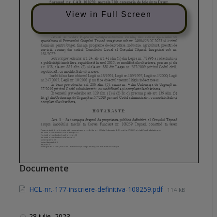
View in Full Screen
Documente
HCL-nr.-177-inscriere-definitiva-108259.pdf
114 kB
28 iulie, 2023