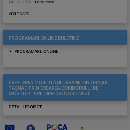
20 iulie, 2026
1 document
VEZI TOATE ...
PROGRAMĂRI ONLINE BULETINE
PROGRAMARE ONLINE
CREŞTEREA MOBILITĂŢII URBANE DIN ORAŞUL
TĂŞNAD PRIN CREAREA CORIDORULUI DE
MOBILITATE PE DIRECŢIA NORD-VEST
DETALII PROIECT