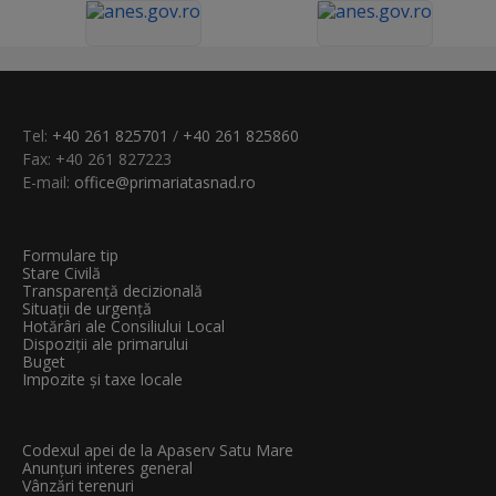
Tel:
+40 261 825701
/
+40 261 825860
Fax: +40 261 827223
E-mail:
office@primariatasnad.ro
Formulare tip
Stare Civilă
Transparenţă decizională
Situații de urgență
Hotărâri ale Consiliului Local
Dispoziții ale primarului
Buget
Impozite și taxe locale
Codexul apei de la Apaserv Satu Mare
Anunțuri interes general
Vânzări terenuri