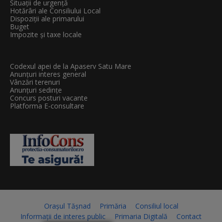
Situații de urgență
Hotărâri ale Consiliului Local
Dispoziții ale primarului
Buget
Impozite și taxe locale
Codexul apei de la Apaserv Satu Mare
Anunțuri interes general
Vânzări terenuri
Anunțuri sedințe
Concurs posturi vacante
Platforma E-consultare
Orașul Tășnad
Primăria
Consiliul local
Informații de interes public
Primaria Digitală
Contact