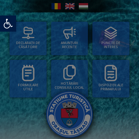
Deschide bara de unelte
PUNCTE DE
ANUNȚURI
DECLARAȚII DE
INTERES
RECENTE
CĂSĂTORIE
HOTĂRÂRI
FORMULARE
DISPOZIȚII ALE
CONSILIUL LOCAL
UTILE
PRIMARULUI