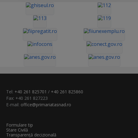
Tel:
+40 261 825701
/
+40 261 825860
Fax: +40 261 827223
E-mail:
office@primariatasnad.ro
Formulare tip
Stare Civilă
Transparenţă decizională