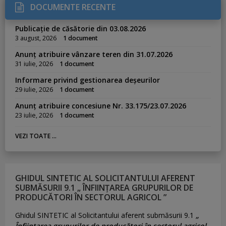
DOCUMENTE RECENTE
Publicație de căsătorie din 03.08.2026
3 august, 2026
1 document
Anunț atribuire vânzare teren din 31.07.2026
31 iulie, 2026
1 document
Informare privind gestionarea deșeurilor
29 iulie, 2026
1 document
Anunț atribuire concesiune Nr. 33.175/23.07.2026
23 iulie, 2026
1 document
VEZI TOATE ...
GHIDUL SINTETIC AL SOLICITANTULUI AFERENT
SUBMĂSURII 9.1 „ ÎNFIINȚAREA GRUPURILOR DE
PRODUCĂTORI ÎN SECTORUL AGRICOL ”
Ghidul SINTETIC al Solicitantului aferent submăsurii 9.1
„
Înființarea grupurilor de producători în sectorul agricol