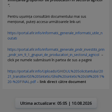
”.
Pentru uşurinţa consultării documentului mai sus
menţionat, puteţi accesa următoarele link-uri:
https://portal.afir.info/informatii_generale_informatii_utile_n
outati
https://portal.afir.info/informatii_generale_pndr_investitii_prin
_pndr_sm_9_1_grupuri_de_producatori_in_sectorul_agricol
–
click pe numele submăsurii în partea de sus a paginii
https://portal.afir.info/Uploads/GHIDUL%20Solicitantului/20
21_tranzitie/GS%20Sintetic/Ghid%20sintetic%20sM%209.1%
20-%20FINAL.pdf
–
link direct către document
Ultima actualizare: 05:05 | 10.08.2026