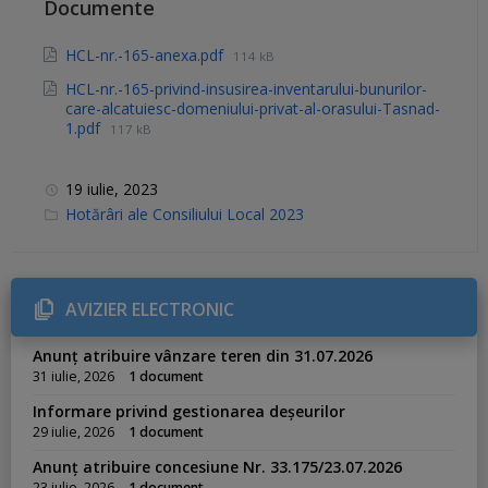
Documente
HCL-nr.-165-anexa.pdf
114 kB
HCL-nr.-165-privind-insusirea-inventarului-bunurilor-
care-alcatuiesc-domeniului-privat-al-orasului-Tasnad-
1.pdf
117 kB
19 iulie, 2023
C
Hotărâri ale Consiliului Local 2023
a
t
e
g
o
r
AVIZIER ELECTRONIC
i
e
s
Anunț atribuire vânzare teren din 31.07.2026
:
31 iulie, 2026
1 document
Informare privind gestionarea deșeurilor
29 iulie, 2026
1 document
Anunț atribuire concesiune Nr. 33.175/23.07.2026
23 iulie, 2026
1 document