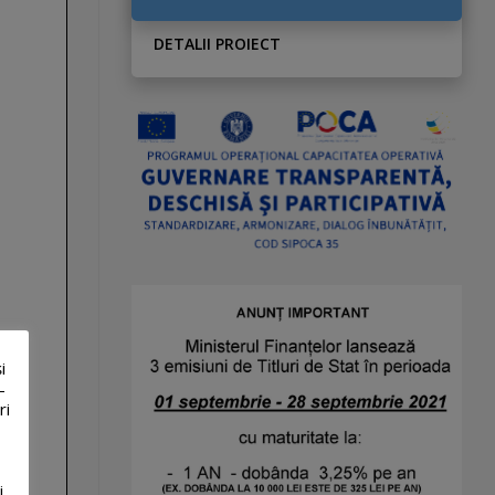
DETALII PROIECT
i
-
ri
i