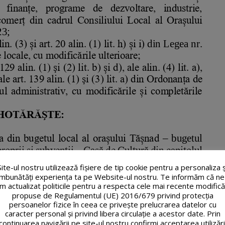
Site-ul nostru utilizează fişiere de tip cookie pentru a personaliza ș
îmbunătăți experiența ta pe Website-ul nostru. Te informăm că ne
m actualizat politicile pentru a respecta cele mai recente modifică
propuse de Regulamentul (UE) 2016/679 privind protecția
persoanelor fizice în ceea ce privește prelucrarea datelor cu
caracter personal și privind libera circulație a acestor date. Prin
continuarea navigării pe site-ul nostru confirmi acceptarea utilizări