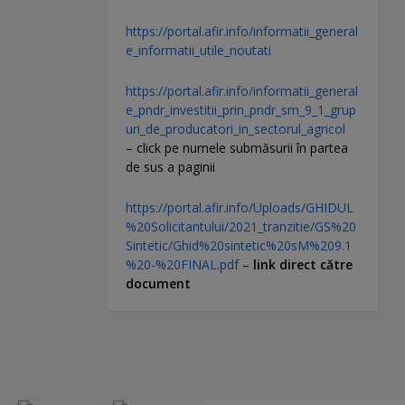
https://portal.afir.info/informatii_general
e_informatii_utile_noutati
https://portal.afir.info/informatii_general
e_pndr_investitii_prin_pndr_sm_9_1_grup
uri_de_producatori_in_sectorul_agricol
– click pe numele submăsurii în partea
de sus a paginii
https://portal.afir.info/Uploads/GHIDUL
%20Solicitantului/2021_tranzitie/GS%20
Sintetic/Ghid%20sintetic%20sM%209.1
%20-%20FINAL.pdf
–
link direct către
document