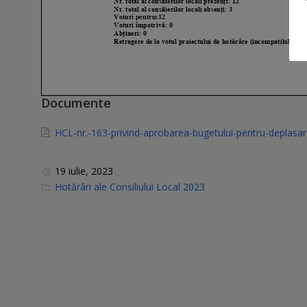
Documente
HCL-nr.-163-privind-aprobarea-bugetului-pentru-deplasar
19 iulie, 2023
C
Hotărâri ale Consiliului Local 2023
a
t
e
g
o
r
i
e
s
: