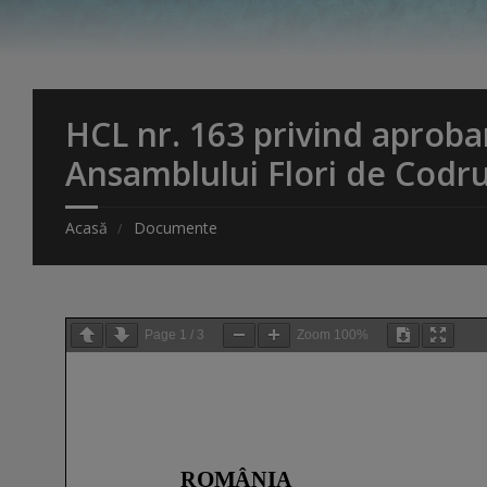
HCL nr. 163 privind aprob
Ansamblului Flori de Codr
Acasă
Documente
Page
1
/
3
Zoom
100%