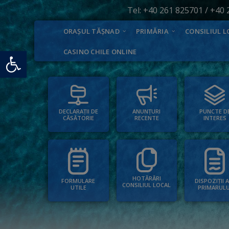
Tel:
+40 261 825701
/
+40 
ORAȘUL TĂȘNAD
PRIMĂRIA
CONSILIUL L
Deschide bara de unelte
CASINO CHILE ONLINE
PUNCTE D
ANUNȚURI
DECLARAȚII DE
INTERES
RECENTE
CĂSĂTORIE
HOTĂRÂRI
FORMULARE
DISPOZIȚII 
CONSILIUL LOCAL
UTILE
PRIMARULU