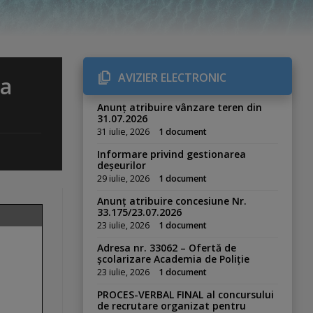
AVIZIER ELECTRONIC
ea
Anunț atribuire vânzare teren din
31.07.2026
31 iulie, 2026
1 document
Informare privind gestionarea
deșeurilor
29 iulie, 2026
1 document
Anunț atribuire concesiune Nr.
33.175/23.07.2026
23 iulie, 2026
1 document
Adresa nr. 33062 – Ofertă de
școlarizare Academia de Poliție
23 iulie, 2026
1 document
PROCES-VERBAL FINAL al concursului
de recrutare organizat pentru