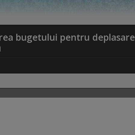
area bugetului pentru deplasar
u