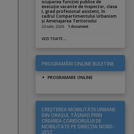
ocuparea funcției publice de
execuție vacante de Inspector, clasa
I, grad profesional asistent, în
cadrul Compartimentului Urbanism
și Amenajarea Teritoriului
20 iulie, 2026
1 document
VEZI TOATE ...
PROGRAMĂRI ONLINE BULETINE
PROGRAMARE ONLINE
CREŞTEREA MOBILITĂŢII URBANE
DIN ORAŞUL TĂŞNAD PRIN
CREAREA CORIDORULUI DE
MOBILITATE PE DIRECŢIA NORD-
VEST