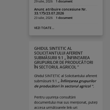
29 iulie, 2026
1 document
Anunț atribuire concesiune Nr.
33.175/23.07.2026
23 iulie, 2026
1 document
VEZI TOATE ...
GHIDUL SINTETIC AL
SOLICITANTULUI AFERENT
SUBMĂSURII 9.1 „ ÎNFIINȚAREA
GRUPURILOR DE PRODUCĂTORI
ÎN SECTORUL AGRICOL ”
Ghidul SINTETIC al Solicitantului aferent
submăsurii 9.1
„ Înființarea grupurilor
de producători în sectorul agricol ”.
Pentru uşurinţa consultării
documentului mai sus menţionat, puteţi
accesa următoarele link-uri: