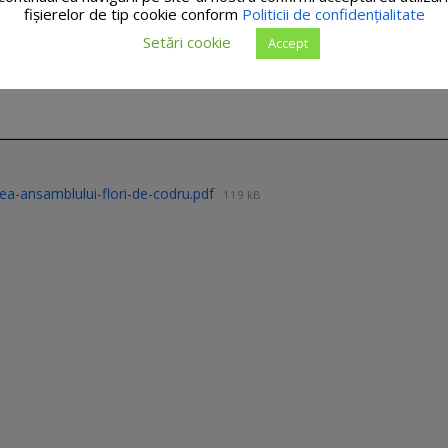
fişierelor de tip cookie conform
Politicii de confidențialitate
Setări cookie
Accept
ea-ansamblului-flori-de-codru.pdf
119 kB