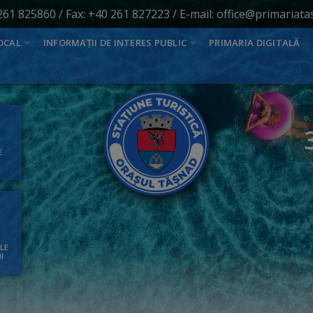
261 825860
/ Fax: +40 261 827223 / E-mail:
office@primariata
OCAL
INFORMAȚII DE INTERES PUBLIC
PRIMARIA DIGITALĂ
E
ALE
I