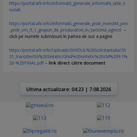
https://portal.afir.info/informatii_generale_informatii_utile_n
outati
https://portal.afir.info/informatii_generale_pndr_investitii_prin
_pndr_sm_9_1_grupuri_de_producatori_in_sectorul_agricol
–
click pe numele submăsurii în partea de sus a paginii
https://portal.afir.info/Uploads/GHIDUL%20Solicitantului/20
21_tranzitie/GS%20Sintetic/Ghid%20sintetic%20sM%209.1%
20-%20FINAL.pdf
–
link direct către document
Ultima actualizare: 04:23 | 7.08.2026