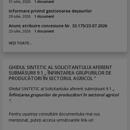
31 iulie, 2026
1 document
Informare privind gestionarea deșeurilor
29 iulie, 2026
1 document
Anunț atribuire concesiune Nr. 33.175/23.07.2026
23 iulie, 2026
1 document
VEZI TOATE ...
GHIDUL SINTETIC AL SOLICITANTULUI AFERENT
SUBMĂSURII 9.1 „ ÎNFIINȚAREA GRUPURILOR DE
PRODUCĂTORI ÎN SECTORUL AGRICOL ”
Ghidul SINTETIC al Solicitantului aferent submăsurii 9.1
„
Înființarea grupurilor de producători în sectorul agricol
”.
Pentru uşurinţa consultării documentului mai sus
menţionat, puteţi accesa următoarele link-uri: