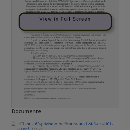
View in Full Screen
Documente
HCL-nr.-160-privind-modificarea-art-1-si-3-din-HCL-
93.pdf
131 kB