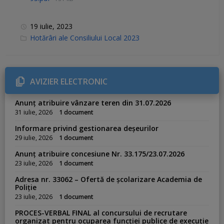
19 iulie, 2023
C
Hotărâri ale Consiliului Local 2023
a
t
e
g
o
r
AVIZIER ELECTRONIC
i
e
s
Anunț atribuire vânzare teren din 31.07.2026
:
31 iulie, 2026
1 document
Informare privind gestionarea deșeurilor
29 iulie, 2026
1 document
Anunț atribuire concesiune Nr. 33.175/23.07.2026
23 iulie, 2026
1 document
Adresa nr. 33062 – Ofertă de școlarizare Academia de
Poliție
23 iulie, 2026
1 document
PROCES-VERBAL FINAL al concursului de recrutare
organizat pentru ocuparea funcției publice de execuție