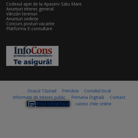
Codexul apei de la Apaserv Satu Mare
Anunțuri interes general
Vânzări terenuri
Anunțuri sedințe
Concurs posturi vacante
Platforma E-consultare
Orașul Tășnad
Primăria
Consiliul local
Informații de interes public
Primaria Digitală
Contact
Monitorul oficial local
casino chile online