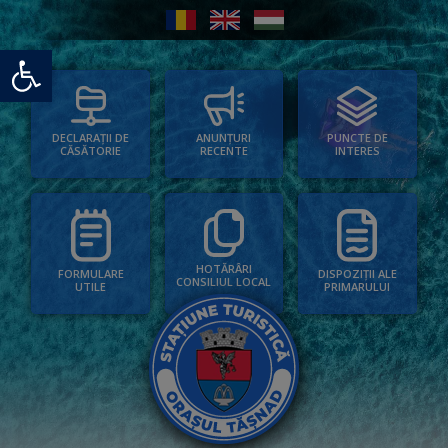
Deschide bara de unelte
PUNCTE DE
ANUNȚURI
DECLARAȚII DE
INTERES
RECENTE
CĂSĂTORIE
HOTĂRÂRI
FORMULARE
DISPOZIȚII ALE
CONSILIUL LOCAL
UTILE
PRIMARULUI