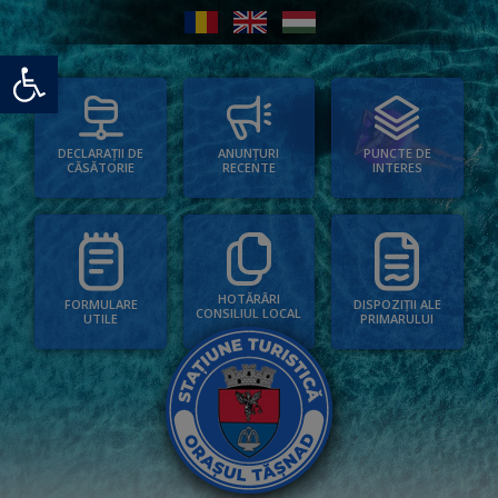
Deschide bara de unelte
PUNCTE DE
ANUNȚURI
DECLARAȚII DE
INTERES
RECENTE
CĂSĂTORIE
HOTĂRÂRI
FORMULARE
DISPOZIȚII ALE
CONSILIUL LOCAL
UTILE
PRIMARULUI