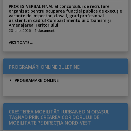
PROCES-VERBAL FINAL al concursului de recrutare
organizat pentru ocuparea funcției publice de execuție
vacante de Inspector, clasa I, grad profesional
asistent, în cadrul Compartimentului Urbanism și
Amenajarea Teritoriului
20 iulie, 2026
1 document
VEZI TOATE ...
PROGRAMĂRI ONLINE BULETINE
PROGRAMARE ONLINE
CREŞTEREA MOBILITĂŢII URBANE DIN ORAŞUL
TĂŞNAD PRIN CREAREA CORIDORULUI DE
MOBILITATE PE DIRECŢIA NORD-VEST