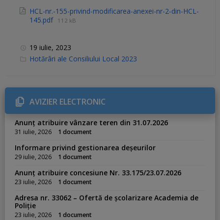
HCL-nr.-155-privind-modificarea-anexei-nr-2-din-HCL-
145.pdf
112 kB
19 iulie, 2023
C
Hotărâri ale Consiliului Local 2023
a
t
e
g
o
r
AVIZIER ELECTRONIC
i
e
s
Anunț atribuire vânzare teren din 31.07.2026
:
31 iulie, 2026
1 document
Informare privind gestionarea deșeurilor
29 iulie, 2026
1 document
Anunț atribuire concesiune Nr. 33.175/23.07.2026
23 iulie, 2026
1 document
Adresa nr. 33062 – Ofertă de școlarizare Academia de
Poliție
23 iulie, 2026
1 document