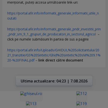
menţionat, puteţi accesa următoarele link-uri:
https://portal.afir.info/informatii_generale_informatii_utile_n
outati
https://portal.afir.info/informatii_generale_pndr_investitii_prin
_pndr_sm_9_1_grupuri_de_producatori_in_sectorul_agricol
–
click pe numele submăsurii în partea de sus a paginii
https://portal.afir.info/Uploads/GHIDUL%20Solicitantului/20
21_tranzitie/GS%20Sintetic/Ghid%20sintetic%20sM%209.1%
20-%20FINAL.pdf
–
link direct către document
Ultima actualizare: 04:23 | 7.08.2026