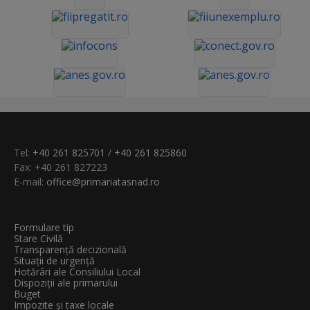
Tel:
+40 261 825701
/
+40 261 825860
Fax: +40 261 827223
E-mail:
office@primariatasnad.ro
Formulare tip
Stare Civilă
Transparenţă decizională
Situații de urgență
Hotărâri ale Consiliului Local
Dispoziții ale primarului
Buget
Impozite și taxe locale