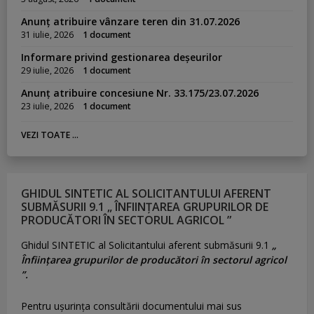
Anunț atribuire vânzare teren din 31.07.2026
31 iulie, 2026
1 document
Informare privind gestionarea deșeurilor
29 iulie, 2026
1 document
Anunț atribuire concesiune Nr. 33.175/23.07.2026
23 iulie, 2026
1 document
VEZI TOATE ...
GHIDUL SINTETIC AL SOLICITANTULUI AFERENT
SUBMĂSURII 9.1 „ ÎNFIINȚAREA GRUPURILOR DE
PRODUCĂTORI ÎN SECTORUL AGRICOL ”
Ghidul SINTETIC al Solicitantului aferent submăsurii 9.1
„
Înființarea grupurilor de producători în sectorul agricol
”.
Pentru uşurinţa consultării documentului mai sus