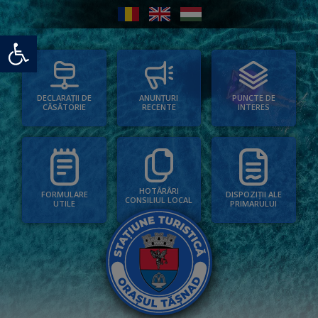
Deschide bara de unelte
PUNCTE DE
ANUNȚURI
DECLARAȚII DE
INTERES
RECENTE
CĂSĂTORIE
HOTĂRÂRI
FORMULARE
DISPOZIȚII ALE
CONSILIUL LOCAL
UTILE
PRIMARULUI