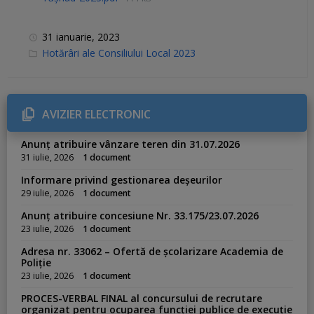
31 ianuarie, 2023
C
Hotărâri ale Consiliului Local 2023
a
t
e
g
o
r
AVIZIER ELECTRONIC
i
e
s
Anunț atribuire vânzare teren din 31.07.2026
:
31 iulie, 2026
1 document
Informare privind gestionarea deșeurilor
29 iulie, 2026
1 document
Anunț atribuire concesiune Nr. 33.175/23.07.2026
23 iulie, 2026
1 document
Adresa nr. 33062 – Ofertă de școlarizare Academia de
Poliție
23 iulie, 2026
1 document
PROCES-VERBAL FINAL al concursului de recrutare
organizat pentru ocuparea funcției publice de execuție