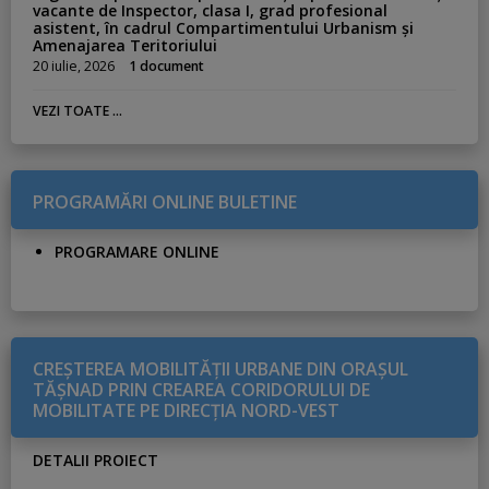
vacante de Inspector, clasa I, grad profesional
asistent, în cadrul Compartimentului Urbanism și
Amenajarea Teritoriului
20 iulie, 2026
1 document
VEZI TOATE ...
PROGRAMĂRI ONLINE BULETINE
PROGRAMARE ONLINE
CREŞTEREA MOBILITĂŢII URBANE DIN ORAŞUL
TĂŞNAD PRIN CREAREA CORIDORULUI DE
MOBILITATE PE DIRECŢIA NORD-VEST
DETALII PROIECT