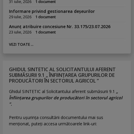
31 iulie, 2026
1 document
Informare privind gestionarea deșeurilor
29 iulie, 2026
1 document
Anunț atribuire concesiune Nr. 33.175/23.07.2026
23 iulie, 2026
1 document
VEZI TOATE ...
GHIDUL SINTETIC AL SOLICITANTULUI AFERENT
SUBMĂSURII 9.1 „ ÎNFIINȚAREA GRUPURILOR DE
PRODUCĂTORI ÎN SECTORUL AGRICOL ”
Ghidul SINTETIC al Solicitantului aferent submăsurii 9.1
„
Înființarea grupurilor de producători în sectorul agricol
”.
Pentru uşurinţa consultării documentului mai sus
menţionat, puteţi accesa următoarele link-uri: