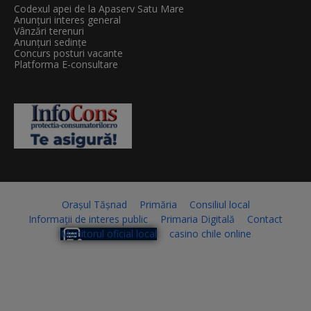
Codexul apei de la Apaserv Satu Mare
Anunțuri interes general
Vânzări terenuri
Anunțuri sedințe
Concurs posturi vacante
Platforma E-consultare
Orașul Tășnad
Primăria
Consiliul local
Informații de interes public
Primaria Digitală
Contact
Monitorul oficial local
casino chile online