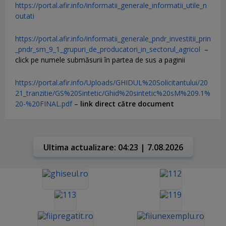
https://portal.afir.info/informatii_generale_informatii_utile_n
outati
https://portal.afir.info/informatii_generale_pndr_investitii_prin
_pndr_sm_9_1_grupuri_de_producatori_in_sectorul_agricol
–
click pe numele submăsurii în partea de sus a paginii
https://portal.afir.info/Uploads/GHIDUL%20Solicitantului/20
21_tranzitie/GS%20Sintetic/Ghid%20sintetic%20sM%209.1%
20-%20FINAL.pdf
–
link direct către document
Ultima actualizare: 04:23 | 7.08.2026