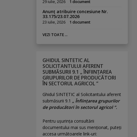
29 iulie, 2026
1 document
Anunț atribuire concesiune Nr.
33.175/23.07.2026
23 iulie, 2026
1 document
VEZI TOATE ...
GHIDUL SINTETIC AL
SOLICITANTULUI AFERENT
SUBMĂSURII 9.1 „ ÎNFIINȚAREA
GRUPURILOR DE PRODUCĂTORI
ÎN SECTORUL AGRICOL ”
Ghidul SINTETIC al Solicitantului aferent
submăsurii 9.1
„ Înființarea grupurilor
de producători în sectorul agricol ”.
Pentru uşurinţa consultării
documentului mai sus menţionat, puteţi
accesa următoarele link-uri: