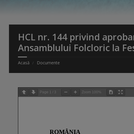
HCL nr. 144 privind aprobar
Ansamblului Folcloric la 
Acasă
Documente
Page
1
/
3
Zoom
100%