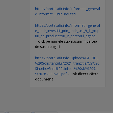
https://portal.afir.info/informatii_general
e_informatii_utile_noutati
https://portal.afir.info/informatii_general
e_pndr_investitii_prin_pndr_sm_9_1_grup
uri_de_producatori_in_sectorul_agricol
– click pe numele submăsurii în partea
de sus a paginii
https://portal.afir.info/Uploads/GHIDUL
%20Solicitantului/2021_tranzitie/GS%20
Sintetic/Ghid%20sintetic%20sM%209.1
%20-%20FINAL.pdf
–
link direct către
document