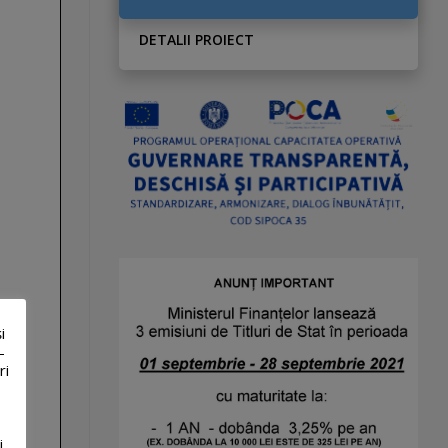
DETALII PROIECT
i
-
ri
i