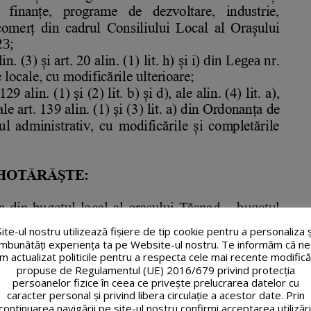
Site-ul nostru utilizează fişiere de tip cookie pentru a personaliza ș
îmbunătăți experiența ta pe Website-ul nostru. Te informăm că ne
m actualizat politicile pentru a respecta cele mai recente modifică
propuse de Regulamentul (UE) 2016/679 privind protecția
persoanelor fizice în ceea ce privește prelucrarea datelor cu
caracter personal și privind libera circulație a acestor date. Prin
continuarea navigării pe site-ul nostru confirmi acceptarea utilizări