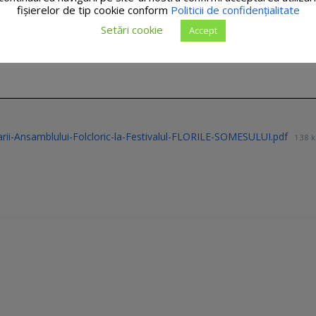
fişierelor de tip cookie conform
Politicii de confidențialitate
Setări cookie
Accept
parii-Ansamblului-Folcloric-la-Festivalul-FLORILE-SOMESULUI.pdf
138 