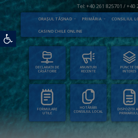
Tel:
+40 261 825701
/
+40 
ORAȘUL TĂȘNAD
PRIMĂRIA
CONSILIUL L
Deschide bara de unelte
CASINO CHILE ONLINE
PUNCTE D
ANUNȚURI
DECLARAȚII DE
INTERES
RECENTE
CĂSĂTORIE
HOTĂRÂRI
FORMULARE
DISPOZIȚII 
CONSILIUL LOCAL
UTILE
PRIMARULU