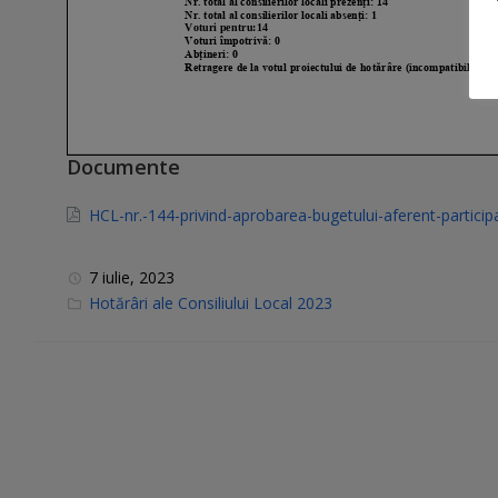
Documente
HCL-nr.-144-privind-aprobarea-bugetului-aferent-partici
7 iulie, 2023
C
Hotărâri ale Consiliului Local 2023
a
t
e
g
o
r
i
e
s
: