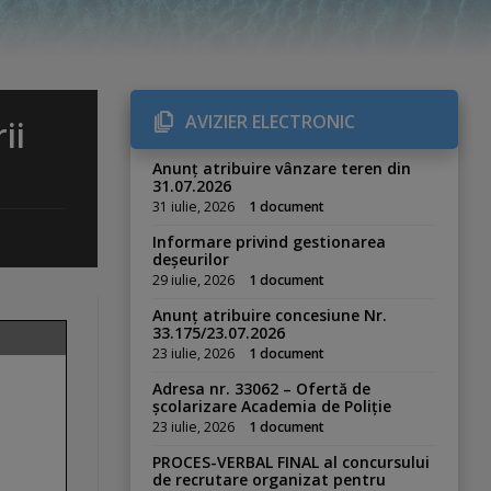
AVIZIER ELECTRONIC
ii
Anunț atribuire vânzare teren din
31.07.2026
31 iulie, 2026
1 document
Informare privind gestionarea
deșeurilor
29 iulie, 2026
1 document
Anunț atribuire concesiune Nr.
33.175/23.07.2026
23 iulie, 2026
1 document
Adresa nr. 33062 – Ofertă de
școlarizare Academia de Poliție
23 iulie, 2026
1 document
PROCES-VERBAL FINAL al concursului
de recrutare organizat pentru