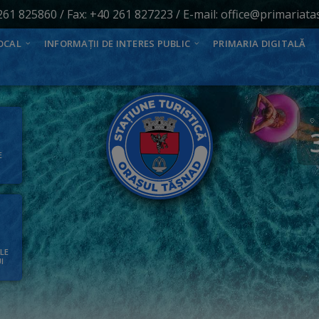
261 825860
/ Fax: +40 261 827223 / E-mail:
office@primariata
OCAL
INFORMAȚII DE INTERES PUBLIC
PRIMARIA DIGITALĂ
E
ALE
I