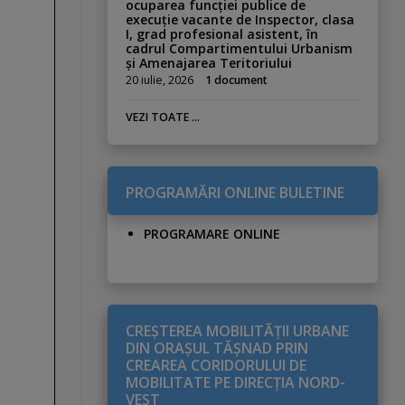
ocuparea funcției publice de
execuție vacante de Inspector, clasa
I, grad profesional asistent, în
cadrul Compartimentului Urbanism
și Amenajarea Teritoriului
20 iulie, 2026
1 document
VEZI TOATE ...
PROGRAMĂRI ONLINE BULETINE
PROGRAMARE ONLINE
CREŞTEREA MOBILITĂŢII URBANE
DIN ORAŞUL TĂŞNAD PRIN
CREAREA CORIDORULUI DE
MOBILITATE PE DIRECŢIA NORD-
VEST