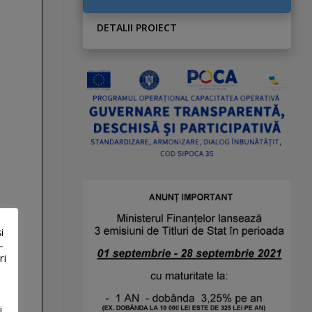
DETALII PROIECT
i
-
ri
i