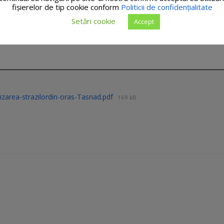
fişierelor de tip cookie conform
Politicii de confidențialitate
Setări cookie
Accept
izarea-strazilordin-oras-Tasnad.pdf
169 kB