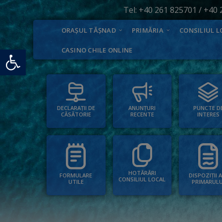
Tel:
+40 261 825701
/
+40 
ORAȘUL TĂȘNAD
PRIMĂRIA
CONSILIUL L
Deschide bara de unelte
CASINO CHILE ONLINE
PUNCTE D
ANUNȚURI
DECLARAȚII DE
INTERES
RECENTE
CĂSĂTORIE
HOTĂRÂRI
FORMULARE
DISPOZIȚII 
CONSILIUL LOCAL
UTILE
PRIMARULU