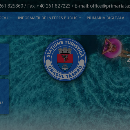
261 825860
/ Fax: +40 261 827223 / E-mail:
office@primariata
OCAL
INFORMAȚII DE INTERES PUBLIC
PRIMARIA DIGITALĂ
E
ALE
I