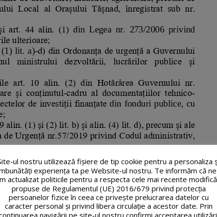
Site-ul nostru utilizează fişiere de tip cookie pentru a personaliza ș
îmbunătăți experiența ta pe Website-ul nostru. Te informăm că ne
m actualizat politicile pentru a respecta cele mai recente modifică
propuse de Regulamentul (UE) 2016/679 privind protecția
persoanelor fizice în ceea ce privește prelucrarea datelor cu
caracter personal și privind libera circulație a acestor date. Prin
continuarea navigării pe site-ul nostru confirmi acceptarea utilizări