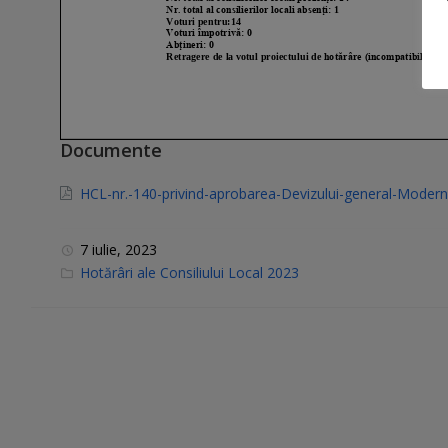
Documente
HCL-nr.-140-privind-aprobarea-Devizului-general-Modern
7 iulie, 2023
C
Hotărâri ale Consiliului Local 2023
a
t
e
g
o
r
i
e
s
: