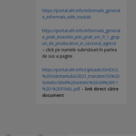
https://portal.afir.info/informatii_general
e_informatii_utile_noutati
https://portal.afir.info/informatii_general
e_pndr_investitii_prin_pndr_sm_9_1_grup
uri_de_producatori_in_sectorul_agricol
– click pe numele submăsurii în partea
de sus a paginii
https://portal.afir.info/Uploads/GHIDUL
%20Solicitantului/2021_tranzitie/GS%20
Sintetic/Ghid%20sintetic%20sM%209.1
%20-%20FINAL.pdf
–
link direct către
document