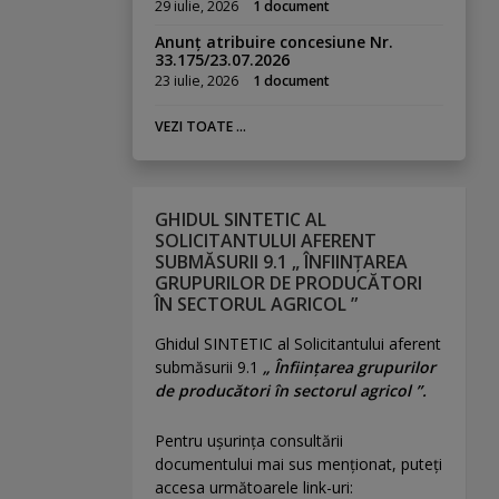
29 iulie, 2026
1 document
Anunț atribuire concesiune Nr.
33.175/23.07.2026
23 iulie, 2026
1 document
VEZI TOATE ...
GHIDUL SINTETIC AL
SOLICITANTULUI AFERENT
SUBMĂSURII 9.1 „ ÎNFIINȚAREA
GRUPURILOR DE PRODUCĂTORI
ÎN SECTORUL AGRICOL ”
Ghidul SINTETIC al Solicitantului aferent
submăsurii 9.1
„ Înființarea grupurilor
de producători în sectorul agricol ”.
Pentru uşurinţa consultării
documentului mai sus menţionat, puteţi
accesa următoarele link-uri: