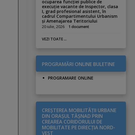
ocuparea funcției publice de
execuție vacante de Inspector, clasa
I, grad profesional asistent, în
cadrul Compartimentului Urbanism
și Amenajarea Teritoriului
20 iulie, 2026
1 document
VEZI TOATE ...
PROGRAMĂRI ONLINE BULETINE
PROGRAMARE ONLINE
CREŞTEREA MOBILITĂŢII URBANE
DIN ORAŞUL TĂŞNAD PRIN
CREAREA CORIDORULUI DE
MOBILITATE PE DIRECŢIA NORD-
VEST