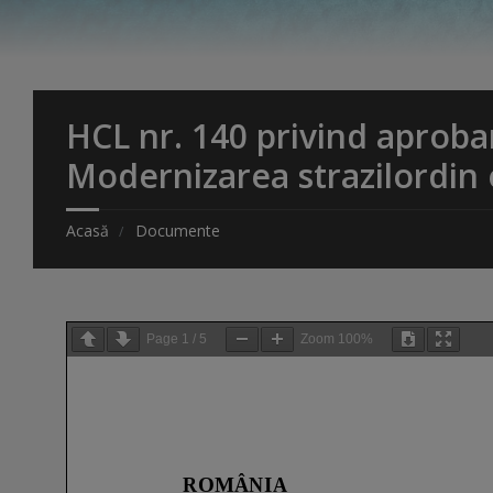
HCL nr. 140 privind aproba
Modernizarea strazilordin
Acasă
Documente
Page
1
/
5
Zoom
100%