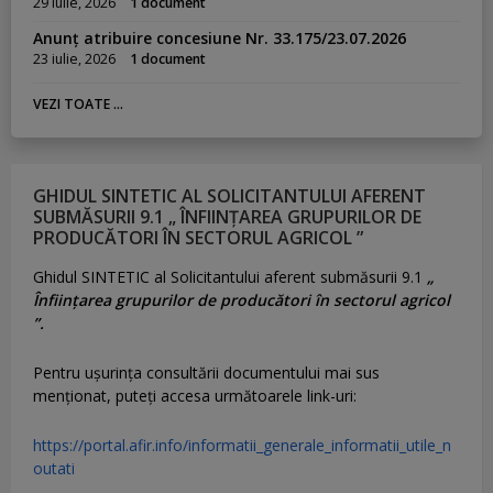
29 iulie, 2026
1 document
Anunț atribuire concesiune Nr. 33.175/23.07.2026
23 iulie, 2026
1 document
VEZI TOATE ...
GHIDUL SINTETIC AL SOLICITANTULUI AFERENT
SUBMĂSURII 9.1 „ ÎNFIINȚAREA GRUPURILOR DE
PRODUCĂTORI ÎN SECTORUL AGRICOL ”
Ghidul SINTETIC al Solicitantului aferent submăsurii 9.1
„
Înființarea grupurilor de producători în sectorul agricol
”.
Pentru uşurinţa consultării documentului mai sus
menţionat, puteţi accesa următoarele link-uri:
https://portal.afir.info/informatii_generale_informatii_utile_n
outati