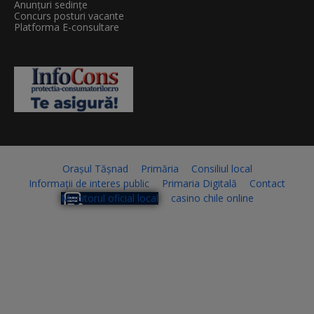
Anunțuri sedințe
Concurs posturi vacante
Platforma E-consultare
Orașul Tășnad
Primăria
Consiliul local
Informații de interes public
Primaria Digitală
Contact
Monitorul oficial local
casino chile online