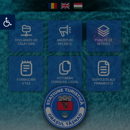
Deschide bara de unelte
PUNCTE DE
ANUNȚURI
DECLARAȚII DE
INTERES
RECENTE
CĂSĂTORIE
HOTĂRÂRI
FORMULARE
DISPOZIȚII ALE
CONSILIUL LOCAL
UTILE
PRIMARULUI