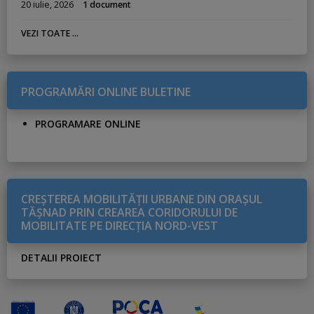
20 iulie, 2026
1 document
VEZI TOATE ...
PROGRAMĂRI ONLINE BULETINE
PROGRAMARE ONLINE
CREŞTEREA MOBILITĂŢII URBANE DIN ORAŞUL
TĂŞNAD PRIN CREAREA CORIDORULUI DE
MOBILITATE PE DIRECŢIA NORD-VEST
DETALII PROIECT