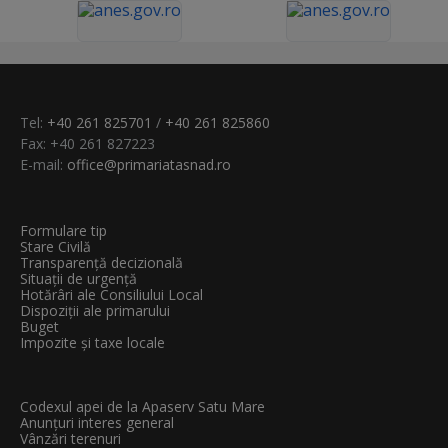
Tel:
+40 261 825701
/
+40 261 825860
Fax: +40 261 827223
E-mail:
office@primariatasnad.ro
Formulare tip
Stare Civilă
Transparenţă decizională
Situații de urgență
Hotărâri ale Consiliului Local
Dispoziții ale primarului
Buget
Impozite și taxe locale
Codexul apei de la Apaserv Satu Mare
Anunțuri interes general
Vânzări terenuri