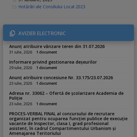
C
Hotărâri ale Consiliului Local 2023
a
t
e
g
o
r
AVIZIER ELECTRONIC
i
e
s
Anunț atribuire vânzare teren din 31.07.2026
:
31 iulie, 2026
1 document
Informare privind gestionarea deșeurilor
29 iulie, 2026
1 document
Anunț atribuire concesiune Nr. 33.175/23.07.2026
23 iulie, 2026
1 document
Adresa nr. 33062 – Ofertă de școlarizare Academia de
Poliție
23 iulie, 2026
1 document
PROCES-VERBAL FINAL al concursului de recrutare
organizat pentru ocuparea funcției publice de execuție
vacante de Inspector, clasa I, grad profesional
asistent, în cadrul Compartimentului Urbanism și
Amenajarea Teritoriului