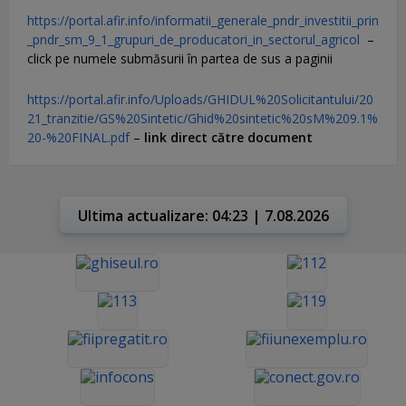
https://portal.afir.info/informatii_generale_pndr_investitii_prin
_pndr_sm_9_1_grupuri_de_producatori_in_sectorul_agricol
–
click pe numele submăsurii în partea de sus a paginii
https://portal.afir.info/Uploads/GHIDUL%20Solicitantului/20
21_tranzitie/GS%20Sintetic/Ghid%20sintetic%20sM%209.1%
20-%20FINAL.pdf
–
link direct către document
Ultima actualizare: 04:23 | 7.08.2026