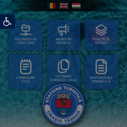
Deschide bara de unelte
PUNCTE DE
ANUNȚURI
DECLARAȚII DE
INTERES
RECENTE
CĂSĂTORIE
HOTĂRÂRI
FORMULARE
DISPOZIȚII ALE
CONSILIUL LOCAL
UTILE
PRIMARULUI