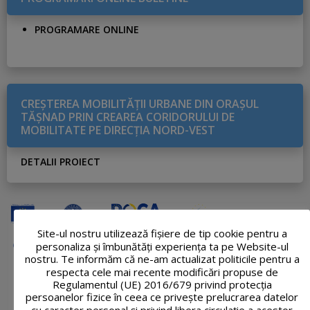
PROGRAMARE ONLINE
CREŞTEREA MOBILITĂŢII URBANE DIN ORAŞUL
TĂŞNAD PRIN CREAREA CORIDORULUI DE
MOBILITATE PE DIRECŢIA NORD-VEST
DETALII PROIECT
Site-ul nostru utilizează fişiere de tip cookie pentru a
personaliza și îmbunătăți experiența ta pe Website-ul
nostru. Te informăm că ne-am actualizat politicile pentru a
respecta cele mai recente modificări propuse de
Regulamentul (UE) 2016/679 privind protecția
persoanelor fizice în ceea ce privește prelucrarea datelor
cu caracter personal și privind libera circulație a acestor