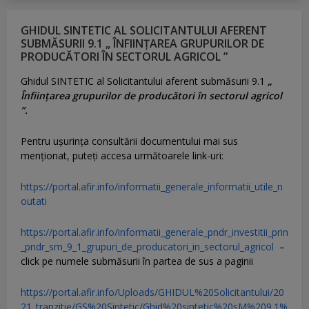
GHIDUL SINTETIC AL SOLICITANTULUI AFERENT
SUBMĂSURII 9.1 „ ÎNFIINȚAREA GRUPURILOR DE
PRODUCĂTORI ÎN SECTORUL AGRICOL ”
Ghidul SINTETIC al Solicitantului aferent submăsurii 9.1
„
Înființarea grupurilor de producători în sectorul agricol
”.
Pentru uşurinţa consultării documentului mai sus
menţionat, puteţi accesa următoarele link-uri:
https://portal.afir.info/informatii_generale_informatii_utile_n
outati
https://portal.afir.info/informatii_generale_pndr_investitii_prin
_pndr_sm_9_1_grupuri_de_producatori_in_sectorul_agricol
–
click pe numele submăsurii în partea de sus a paginii
https://portal.afir.info/Uploads/GHIDUL%20Solicitantului/20
21_tranzitie/GS%20Sintetic/Ghid%20sintetic%20sM%209.1%