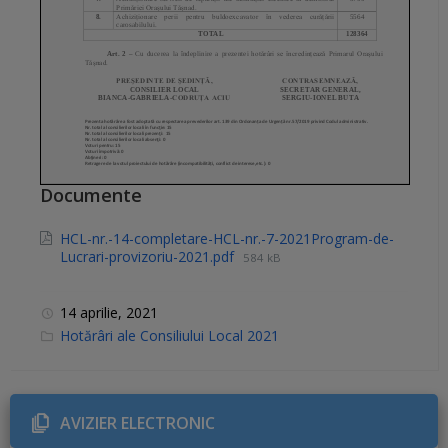
Documente
HCL-nr.-14-completare-HCL-nr.-7-2021Program-de-
Lucrari-provizoriu-2021.pdf
584 kB
14 aprilie, 2021
C
Hotărâri ale Consiliului Local 2021
a
t
e
g
o
r
AVIZIER ELECTRONIC
i
e