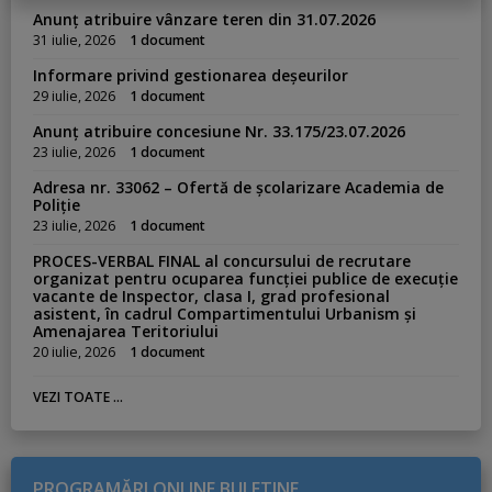
s
Anunț atribuire vânzare teren din 31.07.2026
:
31 iulie, 2026
1 document
Informare privind gestionarea deșeurilor
29 iulie, 2026
1 document
Anunț atribuire concesiune Nr. 33.175/23.07.2026
23 iulie, 2026
1 document
Adresa nr. 33062 – Ofertă de școlarizare Academia de
Poliție
23 iulie, 2026
1 document
PROCES-VERBAL FINAL al concursului de recrutare
organizat pentru ocuparea funcției publice de execuție
vacante de Inspector, clasa I, grad profesional
asistent, în cadrul Compartimentului Urbanism și
Amenajarea Teritoriului
20 iulie, 2026
1 document
VEZI TOATE ...
PROGRAMĂRI ONLINE BULETINE