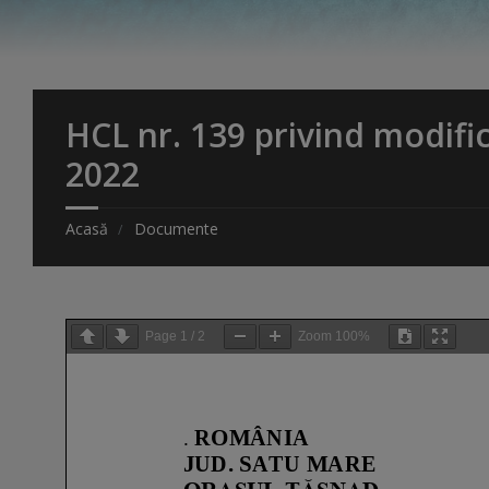
HCL nr. 139 privind modific
2022
Acasă
Documente
Page
1
/
2
Zoom
100%