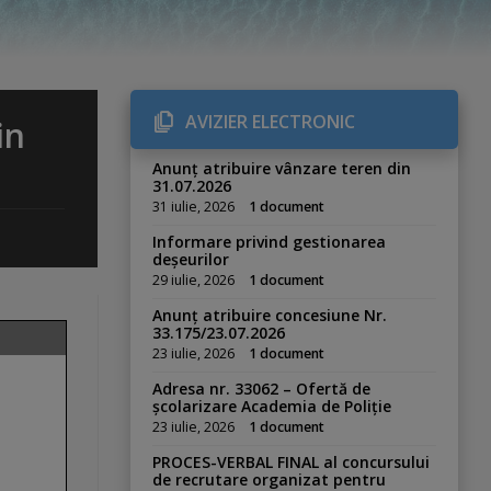
AVIZIER ELECTRONIC
in
Anunț atribuire vânzare teren din
31.07.2026
31 iulie, 2026
1 document
Informare privind gestionarea
deșeurilor
29 iulie, 2026
1 document
Anunț atribuire concesiune Nr.
33.175/23.07.2026
23 iulie, 2026
1 document
Adresa nr. 33062 – Ofertă de
școlarizare Academia de Poliție
23 iulie, 2026
1 document
PROCES-VERBAL FINAL al concursului
de recrutare organizat pentru