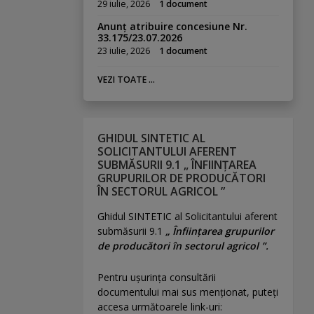
29 iulie, 2026
1 document
Anunț atribuire concesiune Nr.
33.175/23.07.2026
23 iulie, 2026
1 document
VEZI TOATE ...
GHIDUL SINTETIC AL
SOLICITANTULUI AFERENT
SUBMĂSURII 9.1 „ ÎNFIINȚAREA
GRUPURILOR DE PRODUCĂTORI
ÎN SECTORUL AGRICOL ”
Ghidul SINTETIC al Solicitantului aferent
submăsurii 9.1
„ Înființarea grupurilor
de producători în sectorul agricol ”.
Pentru uşurinţa consultării
documentului mai sus menţionat, puteţi
accesa următoarele link-uri: