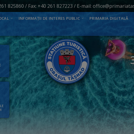
261 825860
/ Fax: +40 261 827223 / E-mail:
office@primariata
OCAL
INFORMAȚII DE INTERES PUBLIC
PRIMARIA DIGITALĂ
E
ALE
I