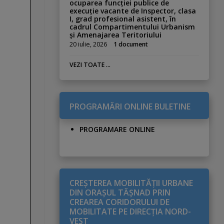
ocuparea funcției publice de
execuție vacante de Inspector, clasa
I, grad profesional asistent, în
cadrul Compartimentului Urbanism
și Amenajarea Teritoriului
20 iulie, 2026
1 document
VEZI TOATE ...
PROGRAMĂRI ONLINE BULETINE
PROGRAMARE ONLINE
CREŞTEREA MOBILITĂŢII URBANE
DIN ORAŞUL TĂŞNAD PRIN
CREAREA CORIDORULUI DE
MOBILITATE PE DIRECŢIA NORD-
VEST