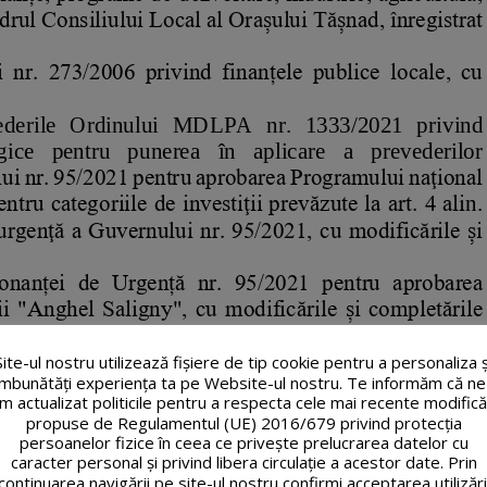
Site-ul nostru utilizează fişiere de tip cookie pentru a personaliza ș
îmbunătăți experiența ta pe Website-ul nostru. Te informăm că ne
m actualizat politicile pentru a respecta cele mai recente modifică
propuse de Regulamentul (UE) 2016/679 privind protecția
persoanelor fizice în ceea ce privește prelucrarea datelor cu
caracter personal și privind libera circulație a acestor date. Prin
continuarea navigării pe site-ul nostru confirmi acceptarea utilizări