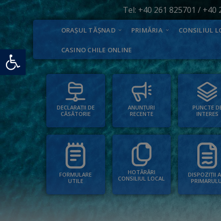
Tel:
+40 261 825701
/
+40 
ORAȘUL TĂȘNAD
PRIMĂRIA
CONSILIUL L
Deschide bara de unelte
CASINO CHILE ONLINE
PUNCTE D
ANUNȚURI
DECLARAȚII DE
INTERES
RECENTE
CĂSĂTORIE
HOTĂRÂRI
FORMULARE
DISPOZIȚII 
CONSILIUL LOCAL
UTILE
PRIMARULU