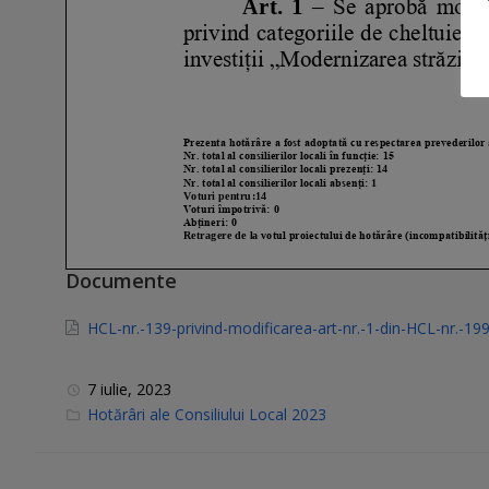
Documente
HCL-nr.-139-privind-modificarea-art-nr.-1-din-HCL-nr.-19
7 iulie, 2023
C
Hotărâri ale Consiliului Local 2023
a
t
e
g
o