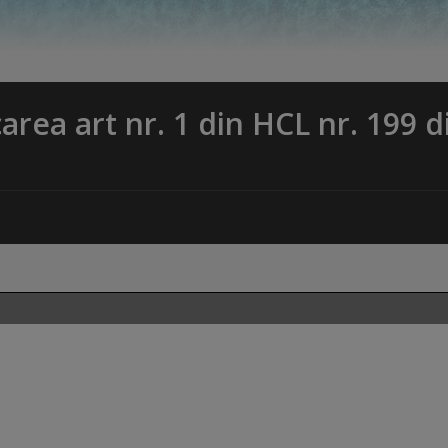
area art nr. 1 din HCL nr. 199 d