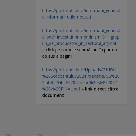
https://portal.afir.info/informatii_general
e_informatii_utile_noutati
https://portal.afir.info/informatii_general
e_pndr_investitii_prin_pndr_sm_9_1_grup
uri_de_producatori_in_sectorul_agricol
– click pe numele submăsurii în partea
de sus a paginii
https://portal.afir.info/Uploads/GHIDUL
%20Solicitantului/2021_tranzitie/GS%20
Sintetic/Ghid%20sintetic%20sM%209.1
%20-%20FINAL.pdf
–
link direct către
document