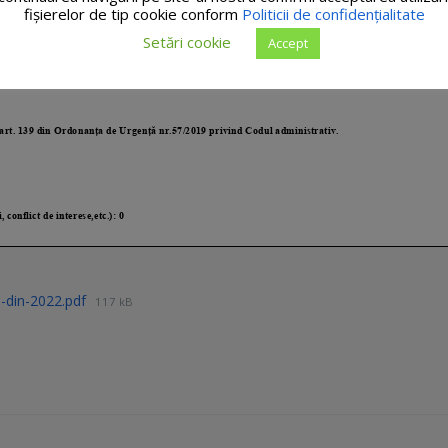
fişierelor de tip cookie conform
Politicii de confidențialitate
Setări cookie
Accept
9-din-2022.pdf
117 kB