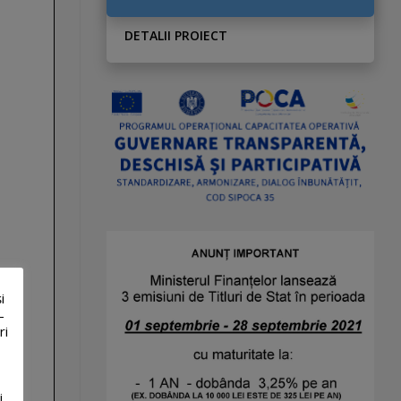
DETALII PROIECT
i
-
ri
i