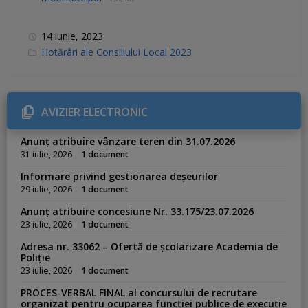
14 iunie, 2023
C
Hotărâri ale Consiliului Local 2023
a
t
e
g
o
r
AVIZIER ELECTRONIC
i
e
s
Anunț atribuire vânzare teren din 31.07.2026
:
31 iulie, 2026
1 document
Informare privind gestionarea deșeurilor
29 iulie, 2026
1 document
Anunț atribuire concesiune Nr. 33.175/23.07.2026
23 iulie, 2026
1 document
Adresa nr. 33062 – Ofertă de școlarizare Academia de
Poliție
23 iulie, 2026
1 document
PROCES-VERBAL FINAL al concursului de recrutare
organizat pentru ocuparea funcției publice de execuție