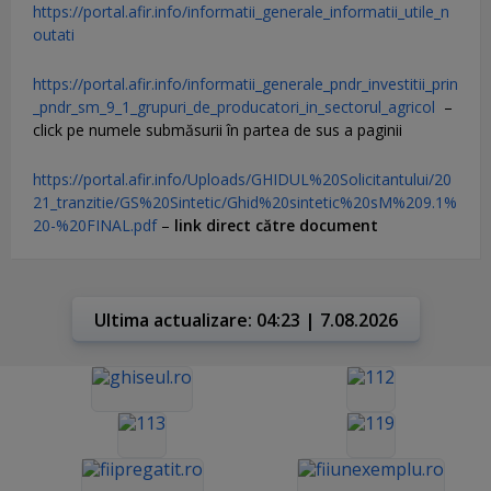
https://portal.afir.info/informatii_generale_informatii_utile_n
outati
https://portal.afir.info/informatii_generale_pndr_investitii_prin
_pndr_sm_9_1_grupuri_de_producatori_in_sectorul_agricol
–
click pe numele submăsurii în partea de sus a paginii
https://portal.afir.info/Uploads/GHIDUL%20Solicitantului/20
21_tranzitie/GS%20Sintetic/Ghid%20sintetic%20sM%209.1%
20-%20FINAL.pdf
–
link direct către document
Ultima actualizare: 04:23 | 7.08.2026