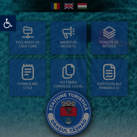
Deschide bara de unelte
PUNCTE DE
ANUNȚURI
DECLARAȚII DE
INTERES
RECENTE
CĂSĂTORIE
HOTĂRÂRI
FORMULARE
DISPOZIȚII ALE
CONSILIUL LOCAL
UTILE
PRIMARULUI