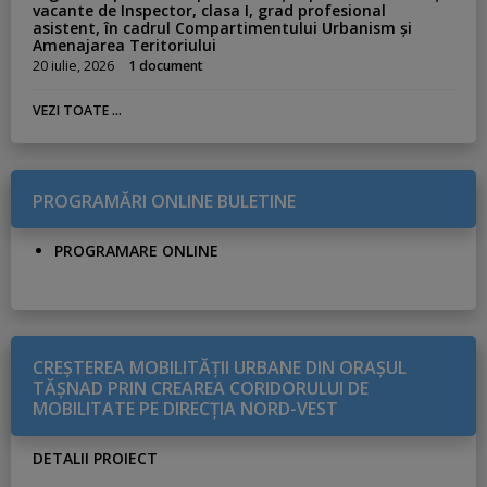
vacante de Inspector, clasa I, grad profesional
asistent, în cadrul Compartimentului Urbanism și
Amenajarea Teritoriului
20 iulie, 2026
1 document
VEZI TOATE ...
PROGRAMĂRI ONLINE BULETINE
PROGRAMARE ONLINE
CREŞTEREA MOBILITĂŢII URBANE DIN ORAŞUL
TĂŞNAD PRIN CREAREA CORIDORULUI DE
MOBILITATE PE DIRECŢIA NORD-VEST
DETALII PROIECT