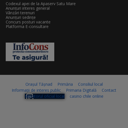
Codexul apei de la Apaserv Satu Mare
Anunțuri interes general
Vânzări terenuri
Anunțuri sedințe
Concurs posturi vacante
Platforma E-consultare
Orașul Tășnad
Primăria
Consiliul local
Informații de interes public
Primaria Digitală
Contact
Monitorul oficial local
casino chile online