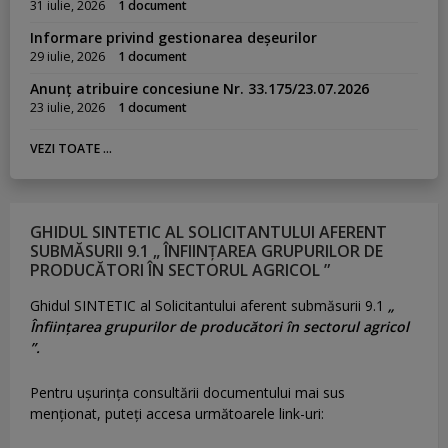
31 iulie, 2026
1 document
Informare privind gestionarea deșeurilor
29 iulie, 2026
1 document
Anunț atribuire concesiune Nr. 33.175/23.07.2026
23 iulie, 2026
1 document
VEZI TOATE ...
GHIDUL SINTETIC AL SOLICITANTULUI AFERENT
SUBMĂSURII 9.1 „ ÎNFIINȚAREA GRUPURILOR DE
PRODUCĂTORI ÎN SECTORUL AGRICOL ”
Ghidul SINTETIC al Solicitantului aferent submăsurii 9.1
„
Înființarea grupurilor de producători în sectorul agricol
”.
Pentru uşurinţa consultării documentului mai sus
menţionat, puteţi accesa următoarele link-uri: