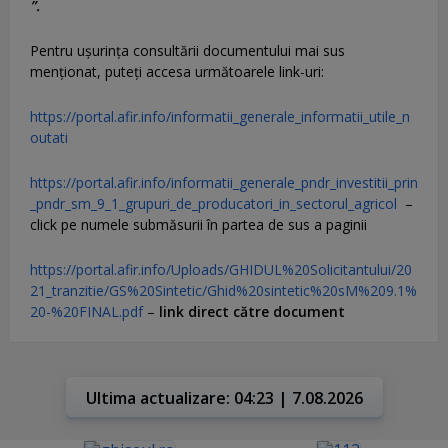
”.
Pentru uşurinţa consultării documentului mai sus
menţionat, puteţi accesa următoarele link-uri:
https://portal.afir.info/informatii_generale_informatii_utile_n
outati
https://portal.afir.info/informatii_generale_pndr_investitii_prin
_pndr_sm_9_1_grupuri_de_producatori_in_sectorul_agricol
–
click pe numele submăsurii în partea de sus a paginii
https://portal.afir.info/Uploads/GHIDUL%20Solicitantului/20
21_tranzitie/GS%20Sintetic/Ghid%20sintetic%20sM%209.1%
20-%20FINAL.pdf
–
link direct către document
Ultima actualizare: 04:23 | 7.08.2026