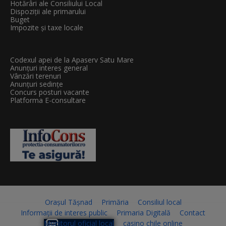
Hotărâri ale Consiliului Local
Dispoziții ale primarului
Buget
Impozite și taxe locale
Codexul apei de la Apaserv Satu Mare
Anunțuri interes general
Vânzări terenuri
Anunțuri sedințe
Concurs posturi vacante
Platforma E-consultare
Orașul Tășnad
Primăria
Consiliul local
Informații de interes public
Primaria Digitală
Contact
Monitorul oficial local
casino chile online