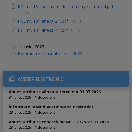
HCL-nr.-131-privind-rectificarea-bugetului-local.pdf
144 kB
HCL-nr.-131-anexa-2-1.pdf
181 kB
HCL-nr.-131-anexa-4-1.pdf
84 kB
14 iunie, 2023
C
Hotărâri ale Consiliului Local 2023
a
t
e
g
o
r
AVIZIER ELECTRONIC
i
e
s
Anunț atribuire vânzare teren din 31.07.2026
:
31 iulie, 2026
1 document
Informare privind gestionarea deșeurilor
29 iulie, 2026
1 document
Anunț atribuire concesiune Nr. 33.175/23.07.2026
23 iulie, 2026
1 document