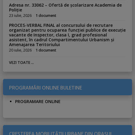
Adresa nr. 33062 – Ofertă de școlarizare Academia de
Poliție
23 iulie, 2026
1 document
PROCES-VERBAL FINAL al concursului de recrutare
organizat pentru ocuparea funcției publice de execuție
vacante de Inspector, clasa I, grad profesional
asistent, în cadrul Compartimentului Urbanism și
Amenajarea Teritoriului
20 iulie, 2026
1 document
VEZI TOATE ...
PROGRAMĂRI ONLINE BULETINE
PROGRAMARE ONLINE
CREŞTEREA MOBILITĂŢII URBANE DIN ORAŞUL