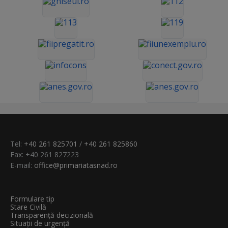
Tel:
+40 261 825701
/
+40 261 825860
Fax: +40 261 827223
E-mail:
office@primariatasnad.ro
Formulare tip
Stare Civilă
Transparenţă decizională
Situații de urgență