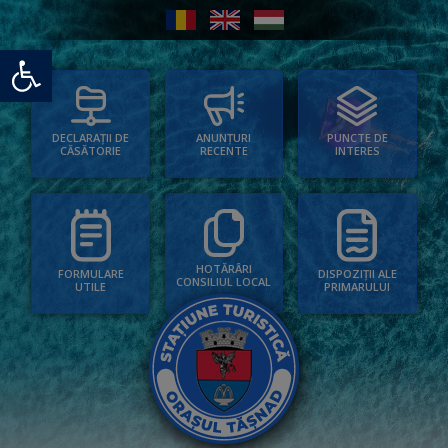
Deschide bara de unelte
PUNCTE DE
ANUNȚURI
DECLARAȚII DE
INTERES
RECENTE
CĂSĂTORIE
HOTĂRÂRI
FORMULARE
DISPOZIȚII ALE
CONSILIUL LOCAL
UTILE
PRIMARULUI