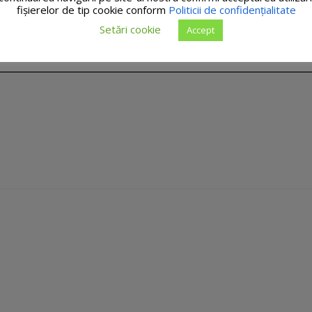
fişierelor de tip cookie conform
Politicii de confidențialitate
Setări cookie
Accept