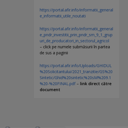
https://portal.afir.info/informatii_general
e_informatii_utile_noutati
https://portal.afir.info/informatii_general
e_pndr_investitii_prin_pndr_sm_9_1_grup
uri_de_producatori_in_sectorul_agricol
– click pe numele submăsurii în partea
de sus a paginii
https://portal.afir.info/Uploads/GHIDUL
%20Solicitantului/2021_tranzitie/GS%20
Sintetic/Ghid%20sintetic%20sM%209.1
%20-%20FINAL.pdf
–
link direct către
document