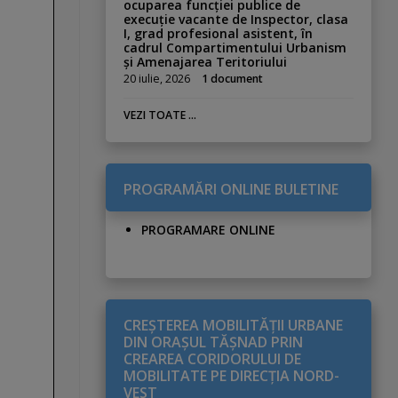
ocuparea funcției publice de
execuție vacante de Inspector, clasa
I, grad profesional asistent, în
cadrul Compartimentului Urbanism
și Amenajarea Teritoriului
20 iulie, 2026
1 document
VEZI TOATE ...
PROGRAMĂRI ONLINE BULETINE
PROGRAMARE ONLINE
CREŞTEREA MOBILITĂŢII URBANE
DIN ORAŞUL TĂŞNAD PRIN
CREAREA CORIDORULUI DE
MOBILITATE PE DIRECŢIA NORD-
VEST