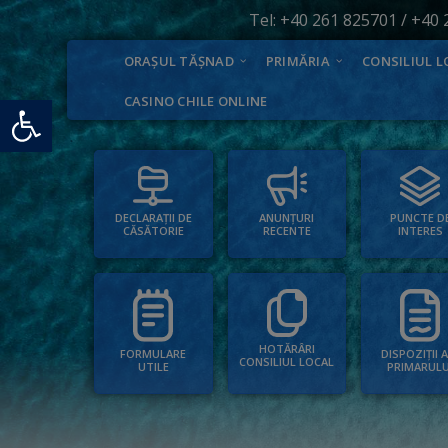
Tel:
+40 261 825701
/
+40 
ORAȘUL TĂȘNAD
PRIMĂRIA
CONSILIUL L
Deschide bara de unelte
CASINO CHILE ONLINE
PUNCTE D
ANUNȚURI
DECLARAȚII DE
INTERES
RECENTE
CĂSĂTORIE
HOTĂRÂRI
FORMULARE
DISPOZIȚII 
CONSILIUL LOCAL
UTILE
PRIMARULU