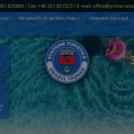
261 825860
/ Fax: +40 261 827223 / E-mail:
office@primariata
OCAL
INFORMAȚII DE INTERES PUBLIC
PRIMARIA DIGITALĂ
E
ALE
I