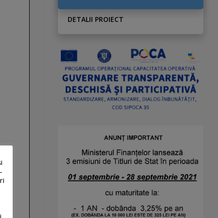
DETALII PROIECT
i
-
ri
i