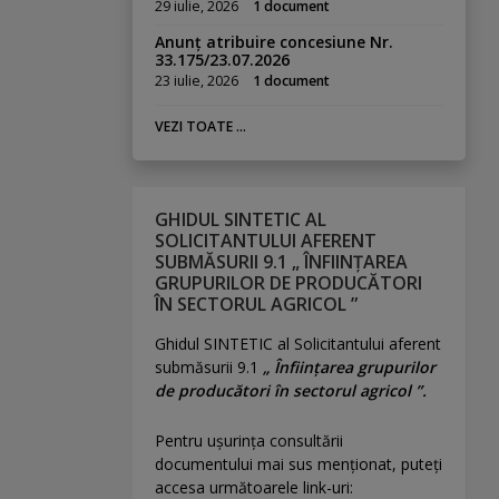
29 iulie, 2026
1 document
Anunț atribuire concesiune Nr.
33.175/23.07.2026
23 iulie, 2026
1 document
VEZI TOATE ...
GHIDUL SINTETIC AL
SOLICITANTULUI AFERENT
SUBMĂSURII 9.1 „ ÎNFIINȚAREA
GRUPURILOR DE PRODUCĂTORI
ÎN SECTORUL AGRICOL ”
Ghidul SINTETIC al Solicitantului aferent
submăsurii 9.1
„ Înființarea grupurilor
de producători în sectorul agricol ”.
Pentru uşurinţa consultării
documentului mai sus menţionat, puteţi
accesa următoarele link-uri: