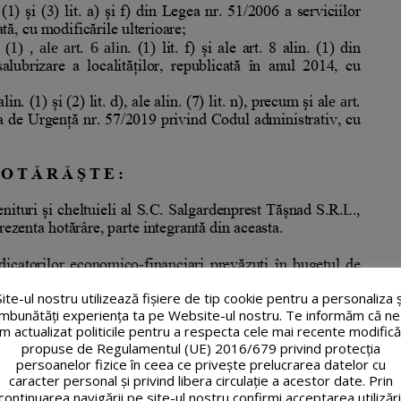
Site-ul nostru utilizează fişiere de tip cookie pentru a personaliza ș
îmbunătăți experiența ta pe Website-ul nostru. Te informăm că ne
m actualizat politicile pentru a respecta cele mai recente modifică
propuse de Regulamentul (UE) 2016/679 privind protecția
persoanelor fizice în ceea ce privește prelucrarea datelor cu
caracter personal și privind libera circulație a acestor date. Prin
continuarea navigării pe site-ul nostru confirmi acceptarea utilizări