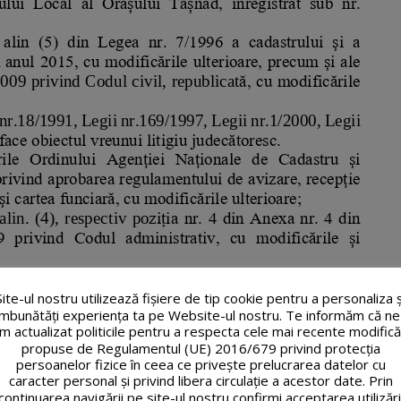
Site-ul nostru utilizează fişiere de tip cookie pentru a personaliza ș
îmbunătăți experiența ta pe Website-ul nostru. Te informăm că ne
m actualizat politicile pentru a respecta cele mai recente modifică
propuse de Regulamentul (UE) 2016/679 privind protecția
persoanelor fizice în ceea ce privește prelucrarea datelor cu
caracter personal și privind libera circulație a acestor date. Prin
continuarea navigării pe site-ul nostru confirmi acceptarea utilizări