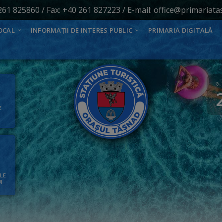
261 825860
/ Fax: +40 261 827223 / E-mail:
office@primariata
OCAL
INFORMAȚII DE INTERES PUBLIC
PRIMARIA DIGITALĂ
E
ALE
I