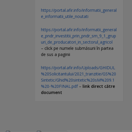
https://portal.afir.info/informatii_general
e_informatii_utile_noutati
https://portal.afir.info/informatii_general
e_pndr_investitii_prin_pndr_sm_9_1_grup
uri_de_producatori_in_sectorul_agricol
– click pe numele submăsurii în partea
de sus a paginii
https://portal.afir.info/Uploads/GHIDUL
%20Solicitantului/2021_tranzitie/GS%20
Sintetic/Ghid%20sintetic%20sM%209.1
%20-%20FINAL.pdf
–
link direct către
document