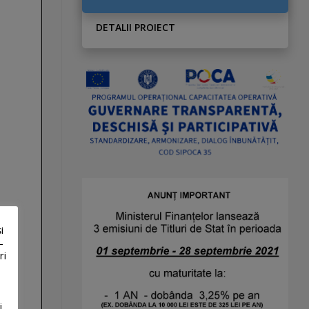
DETALII PROIECT
i
-
ri
i