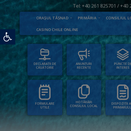
Tel:
+40 261 825701
/
+40 
ORAȘUL TĂȘNAD
PRIMĂRIA
CONSILIUL L
Deschide bara de unelte
CASINO CHILE ONLINE
PUNCTE D
ANUNȚURI
DECLARAȚII DE
INTERES
RECENTE
CĂSĂTORIE
HOTĂRÂRI
FORMULARE
DISPOZIȚII 
CONSILIUL LOCAL
UTILE
PRIMARULU