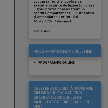
ocuparea funcției publice de
execuție vacante de Inspector, clasa
I, grad profesional asistent, în
cadrul Compartimentului Urbanism
și Amenajarea Teritoriului
20 iulie, 2026
1 document
VEZI TOATE ...
PROGRAMĂRI ONLINE BULETINE
PROGRAMARE ONLINE
CREŞTEREA MOBILITĂŢII URBANE
DIN ORAŞUL TĂŞNAD PRIN
CREAREA CORIDORULUI DE
MOBILITATE PE DIRECŢIA NORD-
VEST