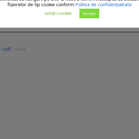
fişierelor de tip cookie conform
Politicii de confidențialitate
Setări cookie
Accept
-1.pdf
116 kB