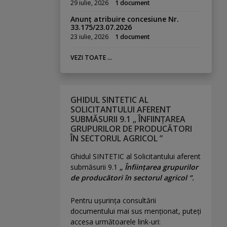
29 iulie, 2026
1 document
Anunț atribuire concesiune Nr.
33.175/23.07.2026
23 iulie, 2026
1 document
VEZI TOATE ...
GHIDUL SINTETIC AL
SOLICITANTULUI AFERENT
SUBMĂSURII 9.1 „ ÎNFIINȚAREA
GRUPURILOR DE PRODUCĂTORI
ÎN SECTORUL AGRICOL ”
Ghidul SINTETIC al Solicitantului aferent
submăsurii 9.1
„ Înființarea grupurilor
de producători în sectorul agricol ”.
Pentru uşurinţa consultării
documentului mai sus menţionat, puteţi
accesa următoarele link-uri: