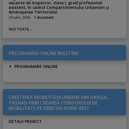
vacante de Inspector, clasa I, grad profesional
asistent, în cadrul Compartimentului Urbanism și
Amenajarea Teritoriului
20 iulie, 2026
1 document
VEZI TOATE ...
PROGRAMĂRI ONLINE BULETINE
PROGRAMARE ONLINE
CREŞTEREA MOBILITĂŢII URBANE DIN ORAŞUL
TĂŞNAD PRIN CREAREA CORIDORULUI DE
MOBILITATE PE DIRECŢIA NORD-VEST
DETALII PROIECT