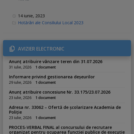
14 iunie, 2023
C
Hotărâri ale Consiliului Local 2023
a
t
e
g
o
r
AVIZIER ELECTRONIC
i
e
s
Anunț atribuire vânzare teren din 31.07.2026
:
31 iulie, 2026
1 document
Informare privind gestionarea deșeurilor
29 iulie, 2026
1 document
Anunț atribuire concesiune Nr. 33.175/23.07.2026
23 iulie, 2026
1 document
Adresa nr. 33062 – Ofertă de școlarizare Academia de
Poliție
23 iulie, 2026
1 document
PROCES-VERBAL FINAL al concursului de recrutare
organizat pentru ocuparea funcției publice de execuție