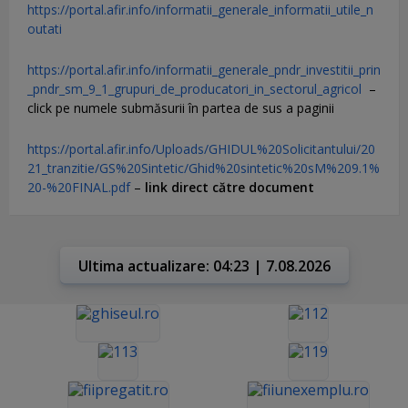
https://portal.afir.info/informatii_generale_informatii_utile_n
outati
https://portal.afir.info/informatii_generale_pndr_investitii_prin
_pndr_sm_9_1_grupuri_de_producatori_in_sectorul_agricol
–
click pe numele submăsurii în partea de sus a paginii
https://portal.afir.info/Uploads/GHIDUL%20Solicitantului/20
21_tranzitie/GS%20Sintetic/Ghid%20sintetic%20sM%209.1%
20-%20FINAL.pdf
–
link direct către document
Ultima actualizare: 04:23 | 7.08.2026