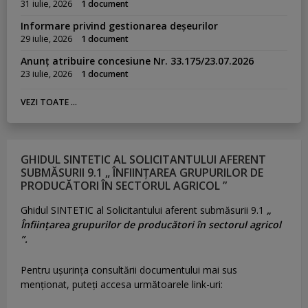
31 iulie, 2026
1 document
Informare privind gestionarea deșeurilor
29 iulie, 2026
1 document
Anunț atribuire concesiune Nr. 33.175/23.07.2026
23 iulie, 2026
1 document
VEZI TOATE ...
GHIDUL SINTETIC AL SOLICITANTULUI AFERENT
SUBMĂSURII 9.1 „ ÎNFIINȚAREA GRUPURILOR DE
PRODUCĂTORI ÎN SECTORUL AGRICOL ”
Ghidul SINTETIC al Solicitantului aferent submăsurii 9.1
„
Înființarea grupurilor de producători în sectorul agricol
”.
Pentru uşurinţa consultării documentului mai sus
menţionat, puteţi accesa următoarele link-uri: