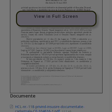
View in Full Screen
Documente
HCL-nr.-118-privind-insusire-documentatie-
cadastrala-CF-104616-1.pdf
117 kB