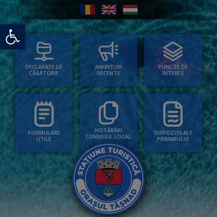
Deschide bara de unelte
PUNCTE DE
ANUNȚURI
DECLARAȚII DE
INTERES
RECENTE
CĂSĂTORIE
HOTĂRÂRI
FORMULARE
DISPOZIȚII ALE
CONSILIUL LOCAL
UTILE
PRIMARULUI