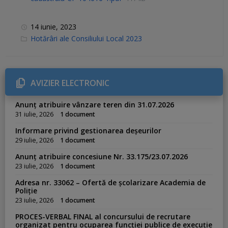
14 iunie, 2023
C
Hotărâri ale Consiliului Local 2023
a
t
e
g
o
r
AVIZIER ELECTRONIC
i
e
s
Anunț atribuire vânzare teren din 31.07.2026
:
31 iulie, 2026
1 document
Informare privind gestionarea deșeurilor
29 iulie, 2026
1 document
Anunț atribuire concesiune Nr. 33.175/23.07.2026
23 iulie, 2026
1 document
Adresa nr. 33062 – Ofertă de școlarizare Academia de
Poliție
23 iulie, 2026
1 document
PROCES-VERBAL FINAL al concursului de recrutare
organizat pentru ocuparea funcției publice de execuție