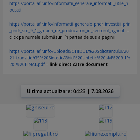
https://portal.afir.info/informatii_generale_informatii_utile_n
outati
https://portal.afir.info/informatii_generale_pndr_investitii_prin
_pndr_sm_9_1_grupuri_de_producatori_in_sectorul_agricol
–
click pe numele submăsurii în partea de sus a paginii
https://portal.afir.info/Uploads/GHIDUL%20Solicitantului/20
21_tranzitie/GS%20Sintetic/Ghid%20sintetic%20sM%209.1%
20-%20FINAL.pdf
–
link direct către document
Ultima actualizare: 04:23 | 7.08.2026