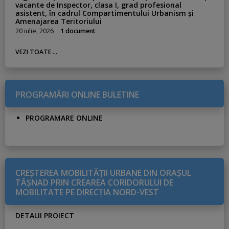
vacante de Inspector, clasa I, grad profesional
asistent, în cadrul Compartimentului Urbanism și
Amenajarea Teritoriului
20 iulie, 2026
1 document
VEZI TOATE ...
PROGRAMĂRI ONLINE BULETINE
PROGRAMARE ONLINE
CREŞTEREA MOBILITĂŢII URBANE DIN ORAŞUL
TĂŞNAD PRIN CREAREA CORIDORULUI DE
MOBILITATE PE DIRECŢIA NORD-VEST
DETALII PROIECT