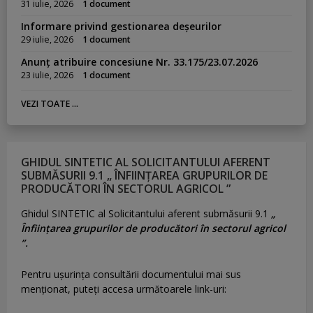
31 iulie, 2026
1 document
Informare privind gestionarea deșeurilor
29 iulie, 2026
1 document
Anunț atribuire concesiune Nr. 33.175/23.07.2026
23 iulie, 2026
1 document
VEZI TOATE ...
GHIDUL SINTETIC AL SOLICITANTULUI AFERENT
SUBMĂSURII 9.1 „ ÎNFIINȚAREA GRUPURILOR DE
PRODUCĂTORI ÎN SECTORUL AGRICOL ”
Ghidul SINTETIC al Solicitantului aferent submăsurii 9.1
„
Înființarea grupurilor de producători în sectorul agricol
”.
Pentru uşurinţa consultării documentului mai sus
menţionat, puteţi accesa următoarele link-uri: