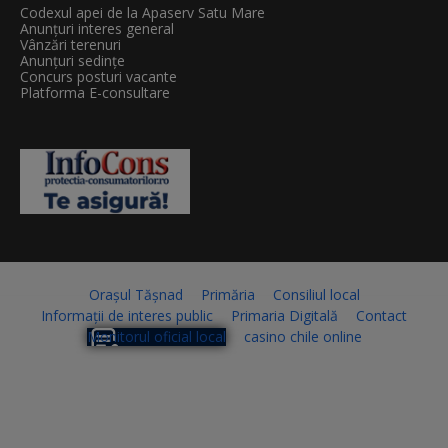
Codexul apei de la Apaserv Satu Mare
Anunțuri interes general
Vânzări terenuri
Anunțuri sedințe
Concurs posturi vacante
Platforma E-consultare
Orașul Tășnad
Primăria
Consiliul local
Informații de interes public
Primaria Digitală
Contact
Monitorul oficial local
casino chile online