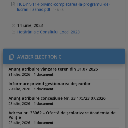
HCL-nr.-114-privind-completarea-la-programul-de-
lucrari-Tasnad.pdf
148 kB
14 iunie, 2023
C
Hotărâri ale Consiliului Local 2023
a
t
e
g
o
r
AVIZIER ELECTRONIC
i
e
s
Anunț atribuire vânzare teren din 31.07.2026
:
31 iulie, 2026
1 document
Informare privind gestionarea deșeurilor
29 iulie, 2026
1 document
Anunț atribuire concesiune Nr. 33.175/23.07.2026
23 iulie, 2026
1 document
Adresa nr. 33062 – Ofertă de școlarizare Academia de
Poliție
23 iulie, 2026
1 document