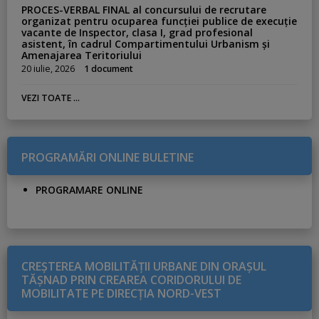
PROCES-VERBAL FINAL al concursului de recrutare
organizat pentru ocuparea funcției publice de execuție
vacante de Inspector, clasa I, grad profesional
asistent, în cadrul Compartimentului Urbanism și
Amenajarea Teritoriului
20 iulie, 2026
1 document
VEZI TOATE ...
PROGRAMĂRI ONLINE BULETINE
PROGRAMARE ONLINE
CREŞTEREA MOBILITĂŢII URBANE DIN ORAŞUL
TĂŞNAD PRIN CREAREA CORIDORULUI DE
MOBILITATE PE DIRECŢIA NORD-VEST