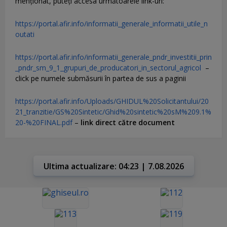
menţionat, puteţi accesa următoarele link-uri:
https://portal.afir.info/informatii_generale_informatii_utile_n
outati
https://portal.afir.info/informatii_generale_pndr_investitii_prin
_pndr_sm_9_1_grupuri_de_producatori_in_sectorul_agricol
–
click pe numele submăsurii în partea de sus a paginii
https://portal.afir.info/Uploads/GHIDUL%20Solicitantului/20
21_tranzitie/GS%20Sintetic/Ghid%20sintetic%20sM%209.1%
20-%20FINAL.pdf
–
link direct către document
Ultima actualizare: 04:23 | 7.08.2026