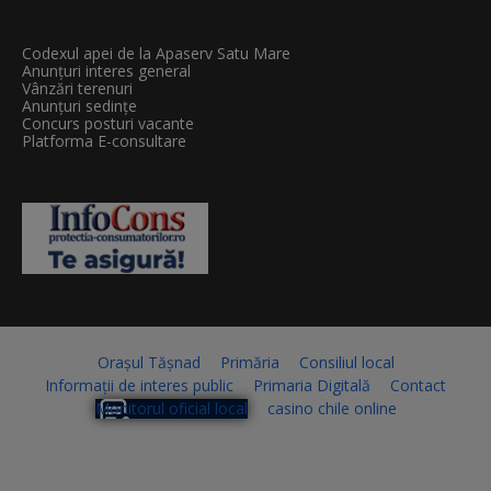
Codexul apei de la Apaserv Satu Mare
Anunțuri interes general
Vânzări terenuri
Anunțuri sedințe
Concurs posturi vacante
Platforma E-consultare
Orașul Tășnad
Primăria
Consiliul local
Informații de interes public
Primaria Digitală
Contact
Monitorul oficial local
casino chile online