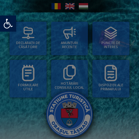
Deschide bara de unelte
PUNCTE DE
ANUNȚURI
DECLARAȚII DE
INTERES
RECENTE
CĂSĂTORIE
HOTĂRÂRI
FORMULARE
DISPOZIȚII ALE
CONSILIUL LOCAL
UTILE
PRIMARULUI