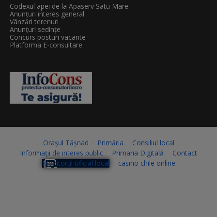
Codexul apei de la Apaserv Satu Mare
Anunțuri interes general
Vânzări terenuri
Anunțuri sedințe
Concurs posturi vacante
Platforma E-consultare
Orașul Tășnad
Primăria
Consiliul local
Informații de interes public
Primaria Digitală
Contact
Monitorul oficial local
casino chile online