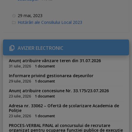
29 mai, 2023
C
Hotărâri ale Consiliului Local 2023
a
t
e
g
o
r
AVIZIER ELECTRONIC
i
e
s
Anunț atribuire vânzare teren din 31.07.2026
:
31 iulie, 2026
1 document
Informare privind gestionarea deșeurilor
29 iulie, 2026
1 document
Anunț atribuire concesiune Nr. 33.175/23.07.2026
23 iulie, 2026
1 document
Adresa nr. 33062 – Ofertă de școlarizare Academia de
Poliție
23 iulie, 2026
1 document
PROCES-VERBAL FINAL al concursului de recrutare
organizat pentru ocuparea funcției publice de execuție