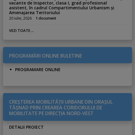
vacante de Inspector, clasa I, grad profesional
asistent, în cadrul Compartimentului Urbanism și
Amenajarea Teritoriului
20 iulie, 2026
1 document
VEZI TOATE ...
PROGRAMĂRI ONLINE BULETINE
PROGRAMARE ONLINE
CREŞTEREA MOBILITĂŢII URBANE DIN ORAŞUL
TĂŞNAD PRIN CREAREA CORIDORULUI DE
MOBILITATE PE DIRECŢIA NORD-VEST
DETALII PROIECT