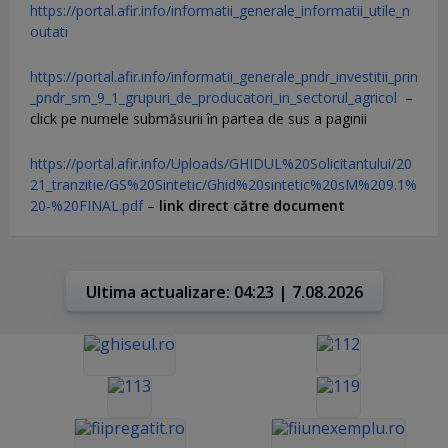
https://portal.afir.info/informatii_generale_informatii_utile_n
outati
https://portal.afir.info/informatii_generale_pndr_investitii_prin
_pndr_sm_9_1_grupuri_de_producatori_in_sectorul_agricol
–
click pe numele submăsurii în partea de sus a paginii
https://portal.afir.info/Uploads/GHIDUL%20Solicitantului/20
21_tranzitie/GS%20Sintetic/Ghid%20sintetic%20sM%209.1%
20-%20FINAL.pdf
–
link direct către document
Ultima actualizare: 04:23 | 7.08.2026