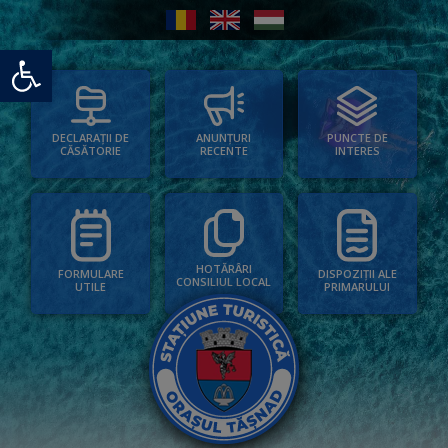
Deschide bara de unelte
PUNCTE DE
ANUNȚURI
DECLARAȚII DE
INTERES
RECENTE
CĂSĂTORIE
HOTĂRÂRI
FORMULARE
DISPOZIȚII ALE
CONSILIUL LOCAL
UTILE
PRIMARULUI