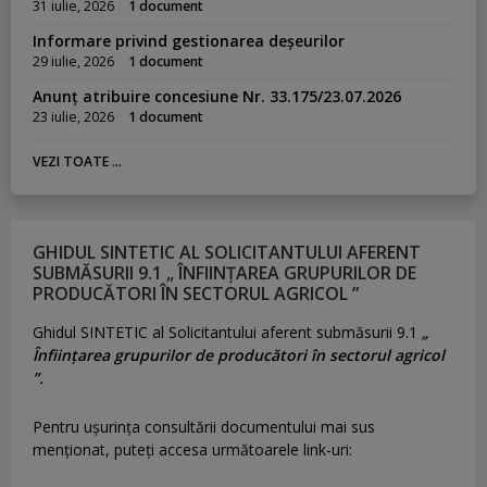
31 iulie, 2026
1 document
Informare privind gestionarea deșeurilor
29 iulie, 2026
1 document
Anunț atribuire concesiune Nr. 33.175/23.07.2026
23 iulie, 2026
1 document
VEZI TOATE ...
GHIDUL SINTETIC AL SOLICITANTULUI AFERENT
SUBMĂSURII 9.1 „ ÎNFIINȚAREA GRUPURILOR DE
PRODUCĂTORI ÎN SECTORUL AGRICOL ”
Ghidul SINTETIC al Solicitantului aferent submăsurii 9.1
„
Înființarea grupurilor de producători în sectorul agricol
”.
Pentru uşurinţa consultării documentului mai sus
menţionat, puteţi accesa următoarele link-uri: