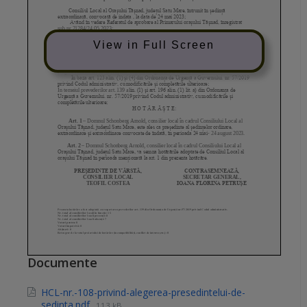
View in Full Screen
Documente
HCL-nr.-108-privind-alegerea-presedintelui-de-
sedinta.pdf
113 kB