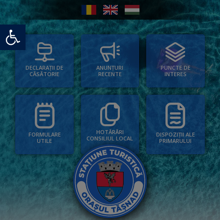
Deschide bara de unelte
PUNCTE DE
ANUNȚURI
DECLARAȚII DE
INTERES
RECENTE
CĂSĂTORIE
HOTĂRÂRI
FORMULARE
DISPOZIȚII ALE
CONSILIUL LOCAL
UTILE
PRIMARULUI