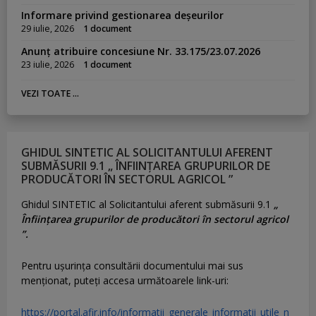
Informare privind gestionarea deșeurilor
29 iulie, 2026
1 document
Anunț atribuire concesiune Nr. 33.175/23.07.2026
23 iulie, 2026
1 document
VEZI TOATE ...
GHIDUL SINTETIC AL SOLICITANTULUI AFERENT
SUBMĂSURII 9.1 „ ÎNFIINȚAREA GRUPURILOR DE
PRODUCĂTORI ÎN SECTORUL AGRICOL ”
Ghidul SINTETIC al Solicitantului aferent submăsurii 9.1
„
Înființarea grupurilor de producători în sectorul agricol
”.
Pentru uşurinţa consultării documentului mai sus
menţionat, puteţi accesa următoarele link-uri:
https://portal.afir.info/informatii_generale_informatii_utile_n