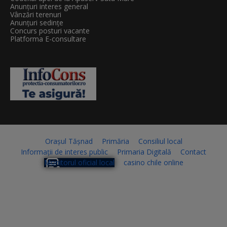
Anunțuri interes general
Vânzări terenuri
Anunțuri sedințe
Concurs posturi vacante
Platforma E-consultare
Orașul Tășnad
Primăria
Consiliul local
Informații de interes public
Primaria Digitală
Contact
Monitorul oficial local
casino chile online