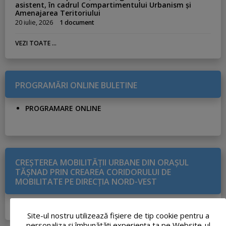
asistent, în cadrul Compartimentului Urbanism și
Amenajarea Teritoriului
20 iulie, 2026
1 document
VEZI TOATE ...
PROGRAMĂRI ONLINE BULETINE
PROGRAMARE ONLINE
CREŞTEREA MOBILITĂŢII URBANE DIN ORAŞUL
TĂŞNAD PRIN CREAREA CORIDORULUI DE
MOBILITATE PE DIRECŢIA NORD-VEST
DETALII PROIECT
Site-ul nostru utilizează fişiere de tip cookie pentru a
personaliza și îmbunătăți experiența ta pe Website-ul