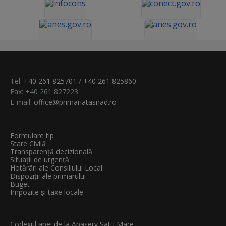
Tel:
+40 261 825701
/
+40 261 825860
Fax: +40 261 827223
E-mail:
office@primariatasnad.ro
Formulare tip
Stare Civilă
Transparenţă decizională
Situații de urgență
Hotărâri ale Consiliului Local
Dispoziții ale primarului
Buget
Impozite și taxe locale
Codexul apei de la Apaserv Satu Mare