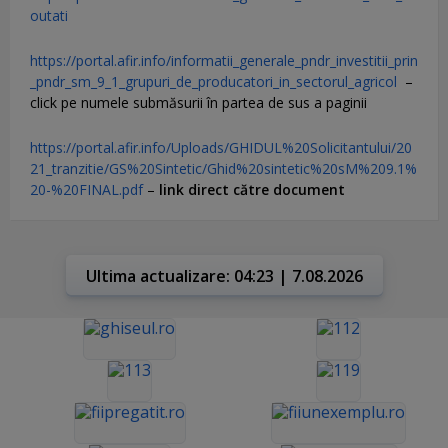
outati
https://portal.afir.info/informatii_generale_pndr_investitii_prin
_pndr_sm_9_1_grupuri_de_producatori_in_sectorul_agricol
–
click pe numele submăsurii în partea de sus a paginii
https://portal.afir.info/Uploads/GHIDUL%20Solicitantului/20
21_tranzitie/GS%20Sintetic/Ghid%20sintetic%20sM%209.1%
20-%20FINAL.pdf
–
link direct către document
Ultima actualizare: 04:23 | 7.08.2026