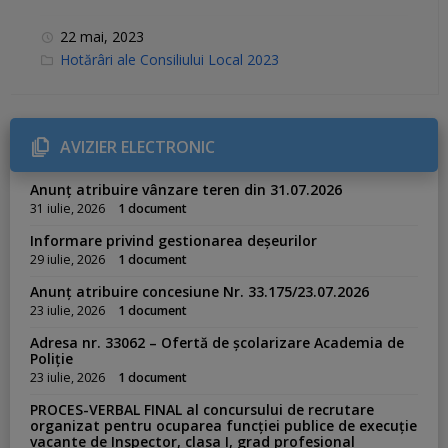
22 mai, 2023
C
Hotărâri ale Consiliului Local 2023
a
t
e
g
o
r
AVIZIER ELECTRONIC
i
e
s
Anunț atribuire vânzare teren din 31.07.2026
:
31 iulie, 2026
1 document
Informare privind gestionarea deșeurilor
29 iulie, 2026
1 document
Anunț atribuire concesiune Nr. 33.175/23.07.2026
23 iulie, 2026
1 document
Adresa nr. 33062 – Ofertă de școlarizare Academia de
Poliție
23 iulie, 2026
1 document
PROCES-VERBAL FINAL al concursului de recrutare
organizat pentru ocuparea funcției publice de execuție
vacante de Inspector, clasa I, grad profesional