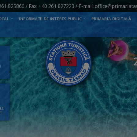
261 825860
/ Fax: +40 261 827223 / E-mail:
office@primariata
OCAL
INFORMAȚII DE INTERES PUBLIC
PRIMARIA DIGITALĂ
E
ALE
I