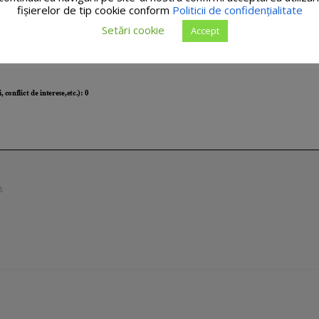
fişierelor de tip cookie conform
Politicii de confidențialitate
Setări cookie
Accept
B