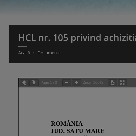
HCL nr. 105 privind achiziti
Acasă
Documente
Page
1
/
3
Zoom
100%