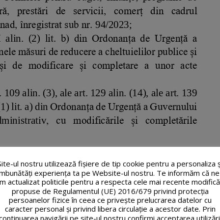
Site-ul nostru utilizează fişiere de tip cookie pentru a personaliza ș
îmbunătăți experiența ta pe Website-ul nostru. Te informăm că ne
m actualizat politicile pentru a respecta cele mai recente modifică
propuse de Regulamentul (UE) 2016/679 privind protecția
persoanelor fizice în ceea ce privește prelucrarea datelor cu
caracter personal și privind libera circulație a acestor date. Prin
continuarea navigării pe site-ul nostru confirmi acceptarea utilizări