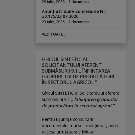
29 iulie, 2026
1 document
Anunț atribuire concesiune Nr.
33.175/23.07.2026
23 iulie, 2026
1 document
VEZI TOATE ...
GHIDUL SINTETIC AL
SOLICITANTULUI AFERENT
SUBMĂSURII 9.1 „ ÎNFIINȚAREA
GRUPURILOR DE PRODUCĂTORI
ÎN SECTORUL AGRICOL ”
Ghidul SINTETIC al Solicitantului aferent
submăsurii 9.1
„ Înființarea grupurilor
de producători în sectorul agricol ”.
Pentru uşurinţa consultării
documentului mai sus menţionat, puteţi
accesa următoarele link-uri: