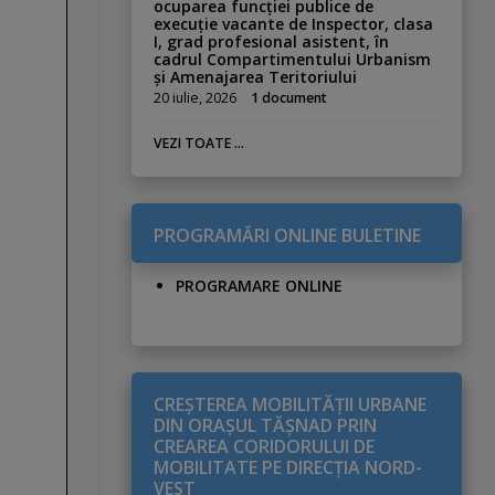
ocuparea funcției publice de
execuție vacante de Inspector, clasa
I, grad profesional asistent, în
cadrul Compartimentului Urbanism
și Amenajarea Teritoriului
20 iulie, 2026
1 document
VEZI TOATE ...
PROGRAMĂRI ONLINE BULETINE
PROGRAMARE ONLINE
CREŞTEREA MOBILITĂŢII URBANE
DIN ORAŞUL TĂŞNAD PRIN
CREAREA CORIDORULUI DE
MOBILITATE PE DIRECŢIA NORD-
VEST