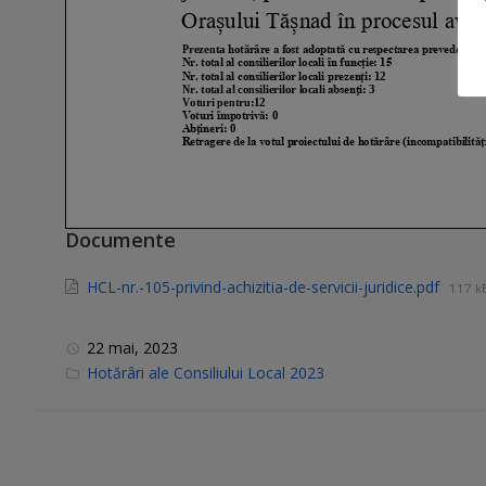
Documente
HCL-nr.-105-privind-achizitia-de-servicii-juridice.pdf
117 k
22 mai, 2023
C
Hotărâri ale Consiliului Local 2023
a
t
e
g
o
r
i