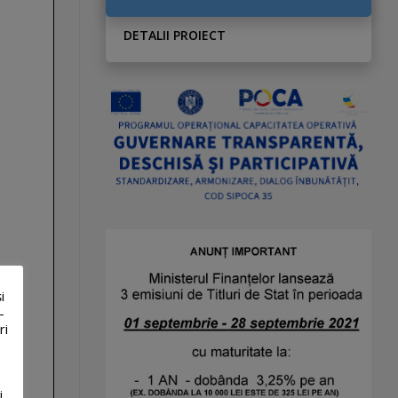
DETALII PROIECT
i
-
ri
i