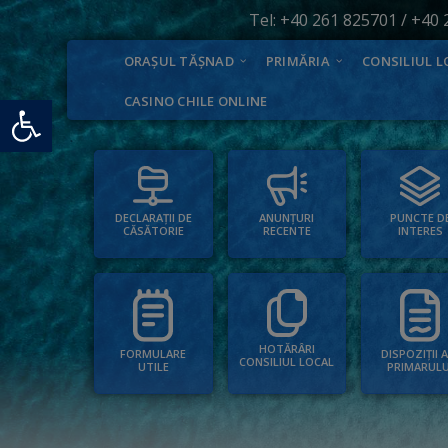
Tel:
+40 261 825701
/
+40 
ORAȘUL TĂȘNAD
PRIMĂRIA
CONSILIUL L
Deschide bara de unelte
CASINO CHILE ONLINE
PUNCTE D
ANUNȚURI
DECLARAȚII DE
INTERES
RECENTE
CĂSĂTORIE
HOTĂRÂRI
FORMULARE
DISPOZIȚII 
CONSILIUL LOCAL
UTILE
PRIMARULU