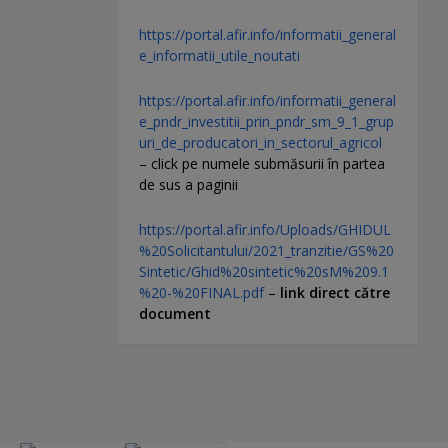
https://portal.afir.info/informatii_general
e_informatii_utile_noutati
https://portal.afir.info/informatii_general
e_pndr_investitii_prin_pndr_sm_9_1_grup
uri_de_producatori_in_sectorul_agricol
– click pe numele submăsurii în partea
de sus a paginii
https://portal.afir.info/Uploads/GHIDUL
%20Solicitantului/2021_tranzitie/GS%20
Sintetic/Ghid%20sintetic%20sM%209.1
%20-%20FINAL.pdf
–
link direct către
document