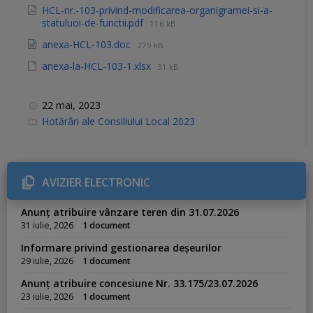
HCL-nr.-103-privind-modificarea-organigramei-si-a-
statuluoi-de-functii.pdf
116 kB
anexa-HCL-103.doc
279 kB
anexa-la-HCL-103-1.xlsx
31 kB
22 mai, 2023
C
Hotărâri ale Consiliului Local 2023
a
t
e
g
o
r
AVIZIER ELECTRONIC
i
e
s
Anunț atribuire vânzare teren din 31.07.2026
:
31 iulie, 2026
1 document
Informare privind gestionarea deșeurilor
29 iulie, 2026
1 document
Anunț atribuire concesiune Nr. 33.175/23.07.2026
23 iulie, 2026
1 document