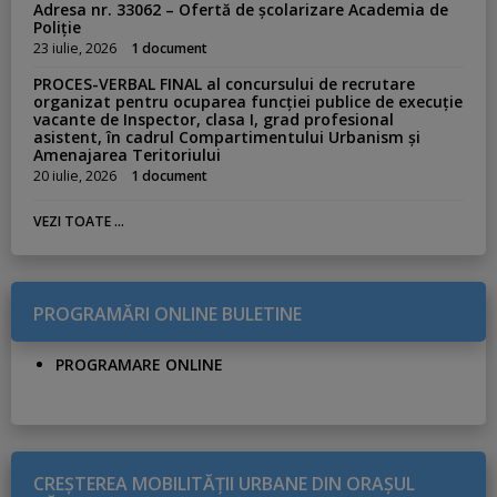
Adresa nr. 33062 – Ofertă de școlarizare Academia de
Poliție
23 iulie, 2026
1 document
PROCES-VERBAL FINAL al concursului de recrutare
organizat pentru ocuparea funcției publice de execuție
vacante de Inspector, clasa I, grad profesional
asistent, în cadrul Compartimentului Urbanism și
Amenajarea Teritoriului
20 iulie, 2026
1 document
VEZI TOATE ...
PROGRAMĂRI ONLINE BULETINE
PROGRAMARE ONLINE
CREŞTEREA MOBILITĂŢII URBANE DIN ORAŞUL