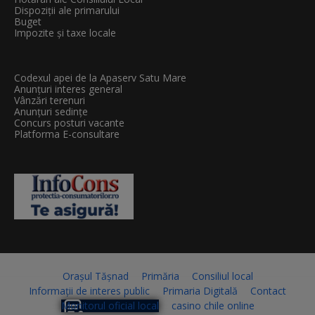
Dispoziții ale primarului
Buget
Impozite și taxe locale
Codexul apei de la Apaserv Satu Mare
Anunțuri interes general
Vânzări terenuri
Anunțuri sedințe
Concurs posturi vacante
Platforma E-consultare
Orașul Tășnad
Primăria
Consiliul local
Informații de interes public
Primaria Digitală
Contact
Monitorul oficial local
casino chile online