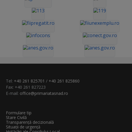
Tel:
+40 261 825701
/
+40 261 825860
Fax: +40 261 827223
E-mail:
office@primariatasnad.ro
Formulare tip
Stare Civilă
Transparenţă decizională
Situații de urgență
Hotărâri ale Consiliului Local