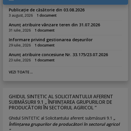
Publicație de căsătorie din 03.08.2026
3 august, 2026
1 document
Anunț atribuire vânzare teren din 31.07.2026
31 iulie, 2026
1 document
Informare privind gestionarea deșeurilor
29 iulie, 2026
1 document
Anunț atribuire concesiune Nr. 33.175/23.07.2026
23 iulie, 2026
1 document
VEZI TOATE ...
GHIDUL SINTETIC AL SOLICITANTULUI AFERENT
SUBMĂSURII 9.1 „ ÎNFIINȚAREA GRUPURILOR DE
PRODUCĂTORI ÎN SECTORUL AGRICOL ”
Ghidul SINTETIC al Solicitantului aferent submăsurii 9.1
„
Înființarea grupurilor de producători în sectorul agricol
”.