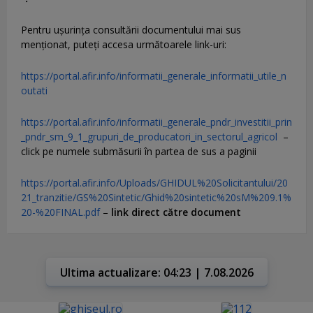
Pentru uşurinţa consultării documentului mai sus
menţionat, puteţi accesa următoarele link-uri:
https://portal.afir.info/informatii_generale_informatii_utile_n
outati
https://portal.afir.info/informatii_generale_pndr_investitii_prin
_pndr_sm_9_1_grupuri_de_producatori_in_sectorul_agricol
–
click pe numele submăsurii în partea de sus a paginii
https://portal.afir.info/Uploads/GHIDUL%20Solicitantului/20
21_tranzitie/GS%20Sintetic/Ghid%20sintetic%20sM%209.1%
20-%20FINAL.pdf
–
link direct către document
Ultima actualizare: 04:23 | 7.08.2026