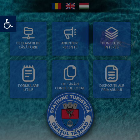
Deschide bara de unelte
PUNCTE DE
ANUNȚURI
DECLARAȚII DE
INTERES
RECENTE
CĂSĂTORIE
HOTĂRÂRI
FORMULARE
DISPOZIȚII ALE
CONSILIUL LOCAL
UTILE
PRIMARULUI