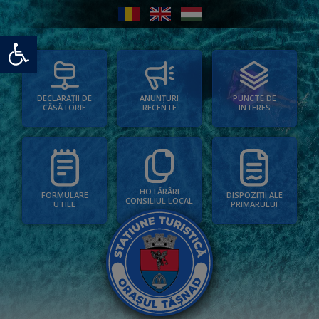
Deschide bara de unelte
PUNCTE DE
ANUNȚURI
DECLARAȚII DE
INTERES
RECENTE
CĂSĂTORIE
HOTĂRÂRI
FORMULARE
DISPOZIȚII ALE
CONSILIUL LOCAL
UTILE
PRIMARULUI