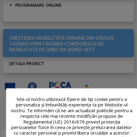
PROGRAMARE ONLINE
CREŞTEREA MOBILITĂŢII URBANE DIN ORAŞUL
TĂŞNAD PRIN CREAREA CORIDORULUI DE
MOBILITATE PE DIRECŢIA NORD-VEST
DETALII PROIECT
Site-ul nostru utilizează fişiere de tip cookie pentru a
personaliza și îmbunătăți experiența ta pe Website-ul
nostru. Te informăm că ne-am actualizat politicile pentru a
respecta cele mai recente modificări propuse de
Regulamentul (UE) 2016/679 privind protecția
persoanelor fizice în ceea ce privește prelucrarea datelor
cu caracter personal și privind libera circulație a acestor