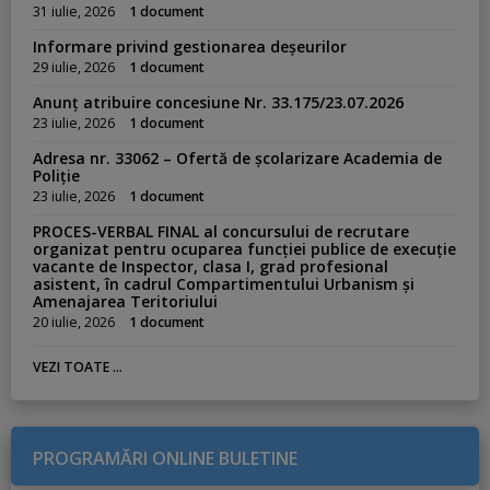
31 iulie, 2026
1 document
Informare privind gestionarea deșeurilor
29 iulie, 2026
1 document
Anunț atribuire concesiune Nr. 33.175/23.07.2026
23 iulie, 2026
1 document
Adresa nr. 33062 – Ofertă de școlarizare Academia de
Poliție
23 iulie, 2026
1 document
PROCES-VERBAL FINAL al concursului de recrutare
organizat pentru ocuparea funcției publice de execuție
vacante de Inspector, clasa I, grad profesional
asistent, în cadrul Compartimentului Urbanism și
Amenajarea Teritoriului
20 iulie, 2026
1 document
VEZI TOATE ...
PROGRAMĂRI ONLINE BULETINE