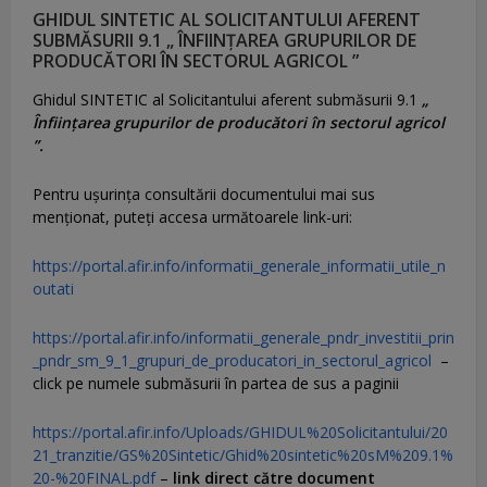
GHIDUL SINTETIC AL SOLICITANTULUI AFERENT
SUBMĂSURII 9.1 „ ÎNFIINȚAREA GRUPURILOR DE
PRODUCĂTORI ÎN SECTORUL AGRICOL ”
Ghidul SINTETIC al Solicitantului aferent submăsurii 9.1
„
Înființarea grupurilor de producători în sectorul agricol
”.
Pentru uşurinţa consultării documentului mai sus
menţionat, puteţi accesa următoarele link-uri:
https://portal.afir.info/informatii_generale_informatii_utile_n
outati
https://portal.afir.info/informatii_generale_pndr_investitii_prin
_pndr_sm_9_1_grupuri_de_producatori_in_sectorul_agricol
–
click pe numele submăsurii în partea de sus a paginii
https://portal.afir.info/Uploads/GHIDUL%20Solicitantului/20
21_tranzitie/GS%20Sintetic/Ghid%20sintetic%20sM%209.1%
20-%20FINAL.pdf
–
link direct către document