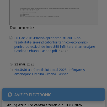
Documente
HCL-nr.-101-Privind-aprobarea-studiului-de-
fezabilitate-si-a-indicatorilor-tehnico-economici-
pentru-obiectivul-de-investitii-Infiintare-si-amenajare-
Gradina-Urbana-Tasnad.pdf
146 kB
22 mai, 2023
C
Hotărâri ale Consiliului Local 2023
,
Înființare și
a
amenajare Grădina Urbană Tășnad
t
e
g
o
r
i
AVIZIER ELECTRONIC
e
s
:
Anunț atribuire vânzare teren din 31.07.2026