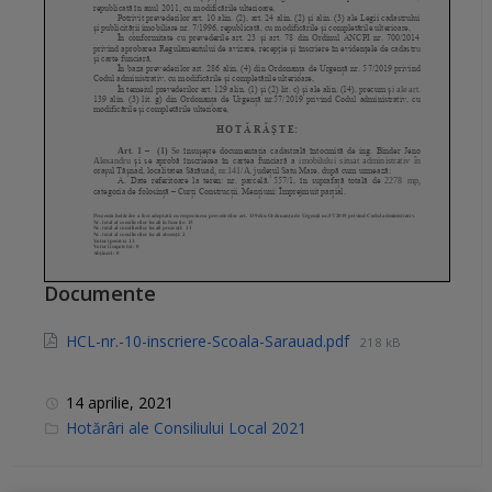
Documente
HCL-nr.-10-inscriere-Scoala-Sarauad.pdf
218 kB
14 aprilie, 2021
C
Hotărâri ale Consiliului Local 2021
a
t
e
g