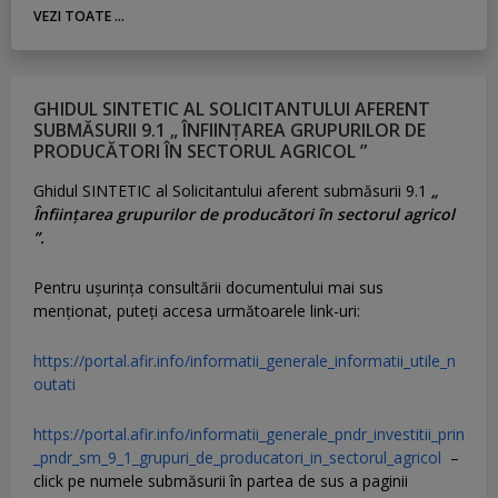
VEZI TOATE ...
GHIDUL SINTETIC AL SOLICITANTULUI AFERENT
SUBMĂSURII 9.1 „ ÎNFIINȚAREA GRUPURILOR DE
PRODUCĂTORI ÎN SECTORUL AGRICOL ”
Ghidul SINTETIC al Solicitantului aferent submăsurii 9.1
„
Înființarea grupurilor de producători în sectorul agricol
”.
Pentru uşurinţa consultării documentului mai sus
menţionat, puteţi accesa următoarele link-uri:
https://portal.afir.info/informatii_generale_informatii_utile_n
outati
https://portal.afir.info/informatii_generale_pndr_investitii_prin
_pndr_sm_9_1_grupuri_de_producatori_in_sectorul_agricol
–
click pe numele submăsurii în partea de sus a paginii