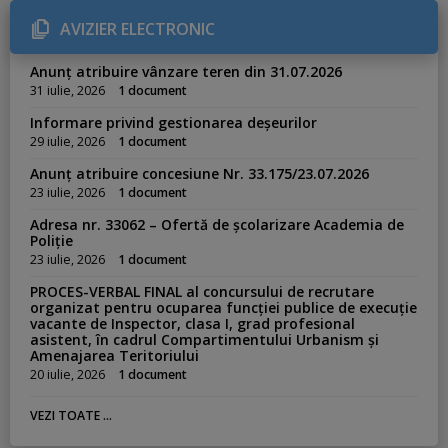
o
r
AVIZIER ELECTRONIC
i
e
s
Anunț atribuire vânzare teren din 31.07.2026
:
31 iulie, 2026
1 document
Informare privind gestionarea deșeurilor
29 iulie, 2026
1 document
Anunț atribuire concesiune Nr. 33.175/23.07.2026
23 iulie, 2026
1 document
Adresa nr. 33062 – Ofertă de școlarizare Academia de
Poliție
23 iulie, 2026
1 document
PROCES-VERBAL FINAL al concursului de recrutare
organizat pentru ocuparea funcției publice de execuție
vacante de Inspector, clasa I, grad profesional
asistent, în cadrul Compartimentului Urbanism și
Amenajarea Teritoriului
20 iulie, 2026
1 document
VEZI TOATE ...