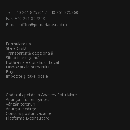
Tel:
+40 261 825701
/
+40 261 825860
Fax: +40 261 827223
E-mail:
office@primariatasnad.ro
Formulare tip
Stare Civilă
Transparenţă decizională
Situații de urgență
Hotărâri ale Consiliului Local
Dispoziții ale primarului
Buget
Impozite și taxe locale
Codexul apei de la Apaserv Satu Mare
Anunțuri interes general
Vânzări terenuri
Anunțuri sedințe
Concurs posturi vacante
Platforma E-consultare