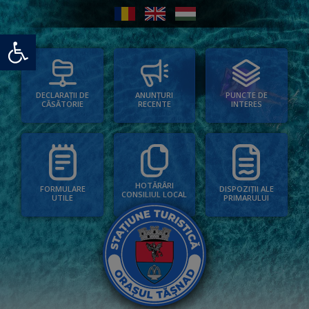
Deschide bara de unelte
PUNCTE DE
ANUNȚURI
DECLARAȚII DE
INTERES
RECENTE
CĂSĂTORIE
HOTĂRÂRI
FORMULARE
DISPOZIȚII ALE
CONSILIUL LOCAL
UTILE
PRIMARULUI