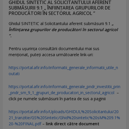
GHIDUL SINTETIC AL SOLICITANTULUI AFERENT
SUBMĂSURII 9.1 „ ÎNFIINȚAREA GRUPURILOR DE
PRODUCĂTORI ÎN SECTORUL AGRICOL ”
Ghidul SINTETIC al Solicitantului aferent submăsurii 9.1
„
Înființarea grupurilor de producători în sectorul agricol
”.
Pentru uşurinţa consultării documentului mai sus
menţionat, puteţi accesa următoarele link-uri:
https://portal.afir.info/informatii_generale_informatii_utile_n
outati
https://portal.afir.info/informatii_generale_pndr_investitii_prin
_pndr_sm_9_1_grupuri_de_producatori_in_sectorul_agricol
–
click pe numele submăsurii în partea de sus a paginii
https://portal.afir.info/Uploads/GHIDUL%20Solicitantului/20
21_tranzitie/GS%20Sintetic/Ghid%20sintetic%20sM%209.1%
20-%20FINAL.pdf
–
link direct către document