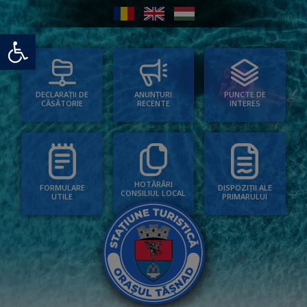
Deschide bara de unelte
PUNCTE DE
ANUNȚURI
DECLARAȚII DE
INTERES
RECENTE
CĂSĂTORIE
HOTĂRÂRI
FORMULARE
DISPOZIȚII ALE
CONSILIUL LOCAL
UTILE
PRIMARULUI