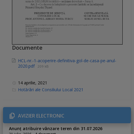
Documente
HCL-nr.-1-acoperire-definitiva-gol-de-casa-pe-anul-
2020.pdf
209 kB
14 aprilie, 2021
C
Hotărâri ale Consiliului Local 2021
a
t
e
g
o
r
AVIZIER ELECTRONIC
i
e
s
Anunț atribuire vânzare teren din 31.07.2026
: