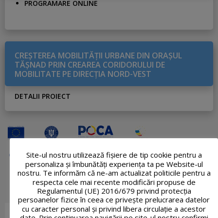
PROGRAMARE ONLINE
CREŞTEREA MOBILITĂŢII URBANE DIN ORAŞUL
TĂŞNAD PRIN CREAREA CORIDORULUI DE
MOBILITATE PE DIRECŢIA NORD-VEST
DETALII PROIECT
Site-ul nostru utilizează fişiere de tip cookie pentru a
personaliza și îmbunătăți experiența ta pe Website-ul
nostru. Te informăm că ne-am actualizat politicile pentru a
respecta cele mai recente modificări propuse de
Regulamentul (UE) 2016/679 privind protecția
persoanelor fizice în ceea ce privește prelucrarea datelor
cu caracter personal și privind libera circulație a acestor
date. Prin continuarea navigării pe site-ul nostru confirmi