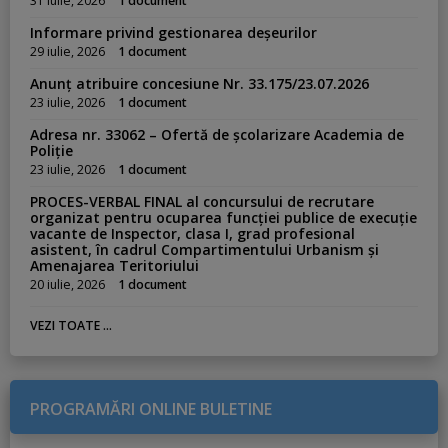
31 iulie, 2026
1 document
Informare privind gestionarea deșeurilor
29 iulie, 2026
1 document
Anunț atribuire concesiune Nr. 33.175/23.07.2026
23 iulie, 2026
1 document
Adresa nr. 33062 – Ofertă de școlarizare Academia de
Poliție
23 iulie, 2026
1 document
PROCES-VERBAL FINAL al concursului de recrutare
organizat pentru ocuparea funcției publice de execuție
vacante de Inspector, clasa I, grad profesional
asistent, în cadrul Compartimentului Urbanism și
Amenajarea Teritoriului
20 iulie, 2026
1 document
VEZI TOATE ...
PROGRAMĂRI ONLINE BULETINE