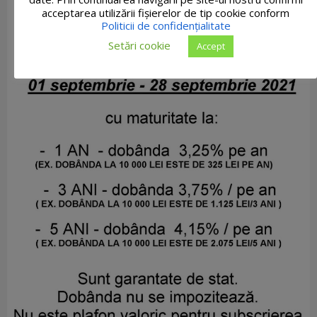
acceptarea utilizării fişierelor de tip cookie conform
Politicii de confidențialitate
Setări cookie
Accept